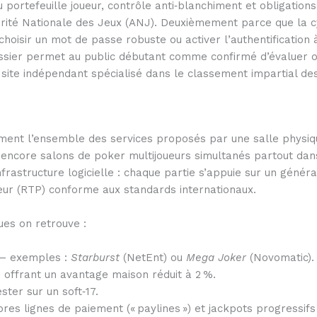
 portefeuille joueur, contrôle anti‑blanchiment et obligation
torité Nationale des Jeux (ANJ). Deuxièmement parce que la 
hoisir un mot de passe robuste ou activer l’authentification 
ossier permet au public débutant comme confirmé d’évaluer 
 site indépendant spécialisé dans le classement impartial de
ement l’ensemble des services proposés par une salle physiqu
ou encore salons de poker multijoueurs simultanés partout da
frastructure logicielle : chaque partie s’appuie sur un généra
ueur (RTP) conforme aux standards internationaux.
ues on retrouve :
e – exemples :
Starburst
(NetEnt) ou
Mega Joker
(Novomatic).
 offrant un avantage maison réduit à 2 %.
ster sur un soft‑17.
res lignes de paiement (« paylines ») et jackpots progressif