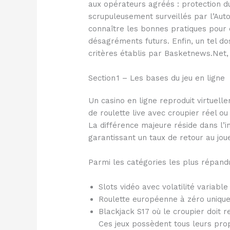
aux opérateurs agréés : protection du
scrupuleusement surveillés par l’Au
connaître les bonnes pratiques pour c
désagréments futurs. Enfin, un tel d
critères établis par Basketnews.Net,
Section 1 – Les bases du jeu en ligne
Un casino en ligne reproduit virtuell
de roulette live avec croupier réel 
La différence majeure réside dans l’in
garantissant un taux de retour au jo
Parmi les catégories les plus répand
Slots vidéo avec volatilité variabl
Roulette européenne à zéro unique
Blackjack S17 où le croupier doit re
Ces jeux possèdent tous leurs prop