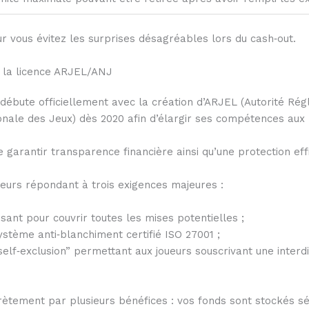
r vous évitez les surprises désagréables lors du cash‑out.
et la licence ARJEL/ANJ
s débute officiellement avec la création d’ARJEL (Autorité Ré
ionale des Jeux) dès 2020 afin d’élargir ses compétences aux 
e garantir transparence financière ainsi qu’une protection eff
eurs répondant à trois exigences majeures :
isant pour couvrir toutes les mises potentielles ;
stème anti‑blanchiment certifié ISO 27001 ;
“self‑exclusion” permettant aux joueurs souscrivant une interd
ncrètement par plusieurs bénéfices : vos fonds sont stockés