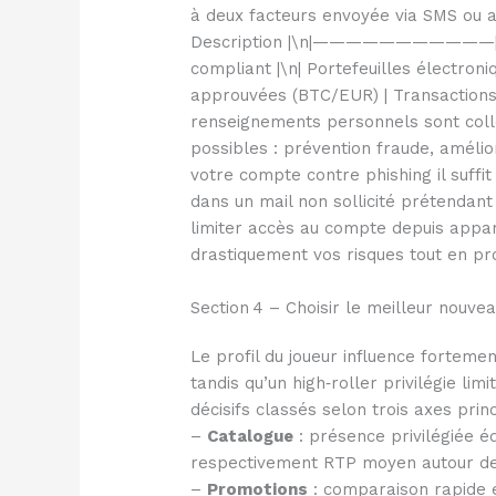
à deux facteurs envoyée via SMS ou 
Description |\n|———————————|————
compliant |\n| Portefeuilles électroni
approuvées (BTC/EUR) | Transactions 
renseignements personnels sont colle
possibles : prévention fraude, améli
votre compte contre phishing il suffi
dans un mail non sollicité prétendant
limiter accès au compte depuis appar
drastiquement vos risques tout en p
Section 4 – Choisir le meilleur nouve
Le profil du joueur influence forteme
tandis qu’un high‑roller privilégie lim
décisifs classés selon trois axes pri
–
Catalogue
: présence privilégiée é
respectivement RTP moyen autour de 
–
Promotions
: comparaison rapide 