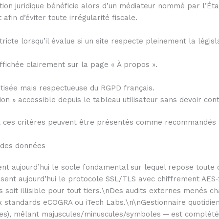
ation juridique bénéficie alors d’un médiateur nommé par l’Ét
fin d’éviter toute irrégularité fiscale.
ricte lorsqu’il évalue si un site respecte pleinement la législ
affichée clairement sur la page « À propos ».
isée mais respectueuse du RGPD français.
sion » accessible depuis le tableau utilisateur sans devoir con
nt ces critères peuvent être présentés comme recommandés 
é des données
ent aujourd’hui le socle fondamental sur lequel repose toute 
ilisent aujourd’hui le protocole SSL/TLS avec chiffrement AES
s soit illisible pour tout tiers.\nDes audits externes menés 
ux standards eCOGRA ou iTech Labs.\n\nGestionnaire quotid
res), mêlant majuscules/minuscules/symboles — est complété 