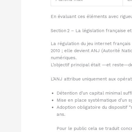
En évaluant ces éléments avec rigueu
Section 2 – La législation française 
La régulation du jeu internet françai
2010 ; elle devient ANJ (Autorité Nat
numériques.
L’objectif principal était —et reste—d
L’ANJ attribue uniquement aux opérat
Détention d’un capital minimal suff
Mise en place systématique d’un sy
Adoption obligatoire du dispositif 
ans.
Pour le public cela se traduit co