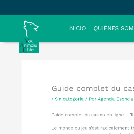
Ir
al
contenido
INICIO
QUIÉNES SO
Guide complet du cas
/
Sin categoría
/ Por
Agencia Esencia
Guide complet du casino en ligne – T
Le monde du jeu s’est radicalement tr