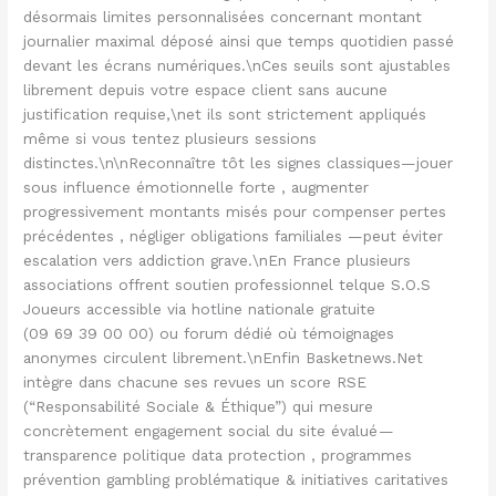
désormais limites personnalisées concernant montant
journalier maximal déposé ainsi que temps quotidien passé
devant les écrans numériques.\nCes seuils sont ajustables
librement depuis votre espace client sans aucune
justification requise,\net ils sont strictement appliqués
même si vous tentez plusieurs sessions
distinctes.\n\nReconnaître tôt les signes classiques—jouer
sous influence émotionnelle forte , augmenter
progressivement montants misés pour compenser pertes
précédentes , négliger obligations familiales —peut éviter
escalation vers addiction grave.\nEn France plusieurs
associations offrent soutien professionnel telque S.O.S
Joueurs accessible via hotline nationale gratuite
(09 69 39 00 00) ou forum dédié où témoignages
anonymes circulent librement.\nEnfin Basketnews.Net
intègre dans chacune ses revues un score RSE
(“Responsabilité Sociale & Éthique”) qui mesure
concrètement engagement social du site évalué —
transparence politique data protection , programmes
prévention gambling problématique & initiatives caritatives