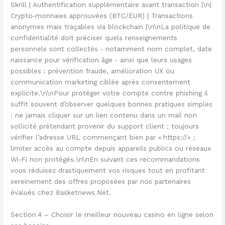
Skrill | Authentification supplémentaire avant transaction |\n|
Crypto‑monnaies approuvées (BTC/EUR) | Transactions
anonymes mais traçables via blockchain |\n\nLa politique de
confidentialité doit préciser quels renseignements
personnels sont collectés ‑ notamment nom complet, date
naissance pour vérification âge ‑ ainsi que leurs usages
possibles : prévention fraude, amélioration UX ou
communication marketing ciblée après consentement
explicite.\n\nPour protéger votre compte contre phishing il
suffit souvent d’observer quelques bonnes pratiques simples
: ne jamais cliquer sur un lien contenu dans un mail non
sollicité prétendant provenir du support client ; toujours
vérifier l’adresse URL commençant bien par « https://» ;
limiter accès au compte depuis appareils publics ou réseaux
Wi‑Fi non protégés.\n\nEn suivant ces recommandations
vous réduisez drastiquement vos risques tout en profitant
sereinement des offres proposées par nos partenaires
évalués chez Basketnews.Net.
Section 4 – Choisir le meilleur nouveau casino en ligne selon