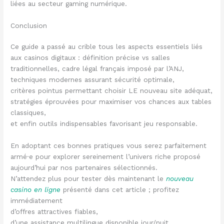
liées au secteur gaming numérique.
Conclusion
Ce guide a passé au crible tous les aspects essentiels liés
aux casinos digitaux : définition précise vs salles
traditionnelles, cadre légal français imposé par l’ANJ,
techniques modernes assurant sécurité optimale,
critères pointus permettant choisir LE nouveau site adéquat,
stratégies éprouvées pour maximiser vos chances aux tables
classiques,
et enfin outils indispensables favorisant jeu responsable.​
En adoptant ces bonnes pratiques vous serez parfaitement
armé·e pour explorer sereinement l’univers riche proposé
aujourd’hui par nos partenaires sélectionnés.
N’attendez plus pour tester dès maintenant le
nouveau
casino en ligne
présenté dans cet article ; profitez
immédiatement
d’offres attractives fiables,
d’une assistance multilingue disponible jour/nuit,