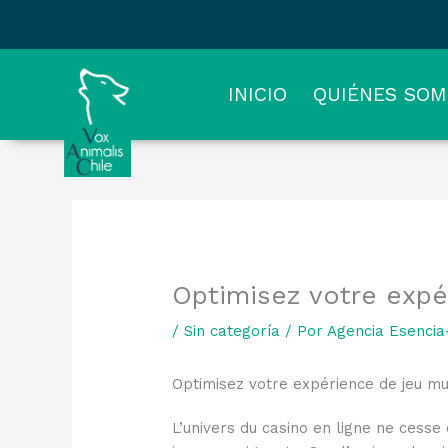
Ir
al
contenido
INICIO
QUIÉNES SO
Optimisez votre expé
/
Sin categoría
/ Por
Agencia Esencia
Optimisez votre expérience de jeu mu
L’univers du casino en ligne ne cesse 