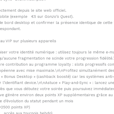
ctement depuis le site web officiel.
 mobile (exemple €5 sur
Gonzo’s Quest
).
e bord desktop et confirmer la présence identique de cette t
rrespondant.
au VIP sur plusieurs appareils
ser votre identité numérique : utilisez toujours le même e‑mai
 qu’aucune fragmentation ne scinde votre progression fidélité
lleure contribution au programme loyalty : slots progressifs 
uropéenne avec mise maximale.\n\nProfitez simultanément de
t « Bonus Desktop » (cashback boosté) car les systèmes anti
r l’identifiant device.\n\nAstuce « Play‑and‑Sync » : lancez un
ès que vous débutez votre soirée puis poursuivez immédiate
ive génère environ deux points XP supplémentaires grâce au
e d’évolution du statut pendant un mois
2500 points XP)
, accès aux tournois hebdo)