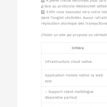
3️⃣ À peine trente secondes plus tar
grâce au protocole WebSocket utilisé
4️⃣ Enfin vous basculez vers votre tab
dans l’onglet «Activité». Aucun rafra
réplication atomique des transactions
Choisir un site qui propose un véritab
Critère
Infrastructure cloud native
Application mobile native vs web
app
– Support client multilingue
disponible partout