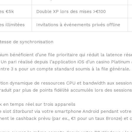
tes €5k
Double XP lors des mises >€100
s illimitées
Invitations à événements privés offline
itesse de synchronisation
um bénéficient d’une file prioritaire qui réduit la latence 
Un pari réalisé depuis l’application iOS d’un casino Platinu
contre 3 s pour un compte standard soumis à la file générale.
cation dynamique de ressources CPU et bandwidth aux session
duit par plus de points fidélité accumulés lors des sessions
k en temps réel sur trois appareils
e slot
Starburst
via votre smartphone Android pendant votre
ment le cashback prévu (par ex., €1 pour un taux Bronze) et 