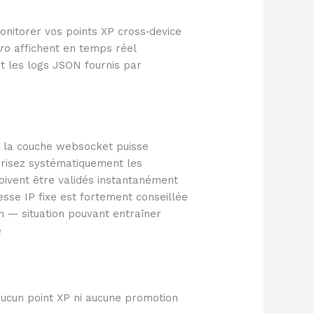
onitorer vos points XP cross‑device
ro
affichent en temps réel
t les logs JSON fournis par
ue la couche websocket puisse
orisez systématiquement les
doivent être validés instantanément
esse IP fixe est fortement conseillée
in — situation pouvant entraîner
e
aucun point XP ni aucune promotion