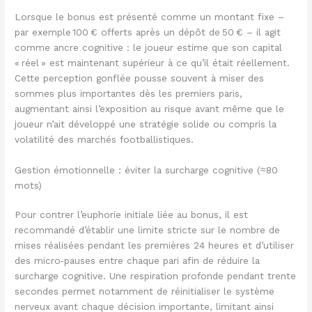
Lorsque le bonus est présenté comme un montant fixe –
par exemple 100 € offerts après un dépôt de 50 € – il agit
comme ancre cognitive : le joueur estime que son capital
« réel » est maintenant supérieur à ce qu’il était réellement.
Cette perception gonflée pousse souvent à miser des
sommes plus importantes dès les premiers paris,
augmentant ainsi l’exposition au risque avant même que le
joueur n’ait développé une stratégie solide ou compris la
volatilité des marchés footballistiques.
Gestion émotionnelle : éviter la surcharge cognitive (≈80
mots)
Pour contrer l’euphorie initiale liée au bonus, il est
recommandé d’établir une limite stricte sur le nombre de
mises réalisées pendant les premières 24 heures et d’utiliser
des micro‑pauses entre chaque pari afin de réduire la
surcharge cognitive. Une respiration profonde pendant trente
secondes permet notamment de réinitialiser le système
nerveux avant chaque décision importante, limitant ainsi