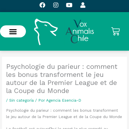
Ir
F
I
Y
U
al
a
n
o
s
c
s
u
e
contenido
e
t
t
r
b
a
u
Carr
o
g
b
o
r
e
k
a
Quiénes Somos
Áreas de Trabajo
m
Psychologie du parieur : comment
les bonus transforment le jeu
autour de la Premier League et de
la Coupe du Monde
/
Sin categoría
/ Por
Agencia Esencia-D
Psychologie du parieur : comment les bonus transforment
le jeu autour de la Premier League et de la Coupe du Monde
Le football est aujourd’hui le sport le plus regardé au