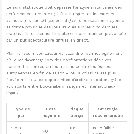
Le suivi statistique doit dépasser l’analyse instantanée des
performances récentes ; il faut intégrer les indicateurs
avancés tels que xG (expected goals), possession moyenne
et forme physique des joueurs clés sur les cinq derniers
matchs afin d’atténuer l’impulsion momentannée provoquée
par un but spectaculaire diffusé en direct.
Planifier ses mises autour du calendrier permet également
d’allouer davantage lors des confrontations décisives –
comme les derbies ou les matchs contre les équipes
européennes en fin de saison – où la volatilité est plus
élevée mais où les opportunités d’arbitrage existent grâce
aux écarts entre bookmakers français et internationaux
légaux.
Type de
Cote
Risque
Stratégie
pari
moyenne
perçu
recommandée
Score
Très
Kelly faible
>10