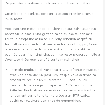
l’impact des émotions impulsives sur la bankroll initiale.
Optimiser son bankroll pendant la saison Premier League –
≈ 340 mots
Appliquer une méthode proportionnelle aux gains attendus
constitue la base d’une gestion saine du capital pendant
toute la campagne anglaise. Le Kelly Criterion adapté au
football recommande d’allouer une fraction f = (bp‑q)/b où
b représente la cote décimale moins 1, p la probabilité
estimée et q =1‑p ; ainsi chaque mise reste proportionnelle à
l’avantage théorique identifié sur le match choisi.
Exemple pratique : si Manchester City affronte Newcastle
avec une cote de 1,85 pour City et que vous estimez sa
probabilité réelle à 65 %, alors f ≈0,08 soit 8 % du
bankroll dédié à ce pari uniquement.* Cette approche
évite les fluctuations excessives tout en maximisant le
rendement sur le long terme grâce à un RTP global
positif sur plusieurs semaines de compétition.