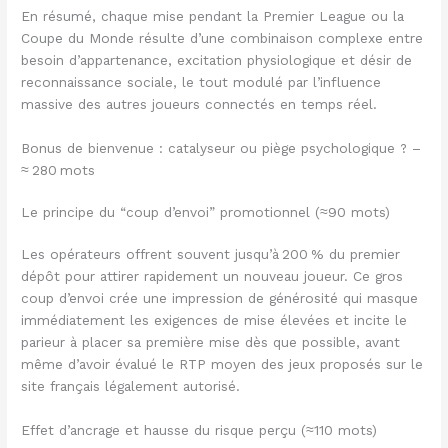
En résumé, chaque mise pendant la Premier League ou la
Coupe du Monde résulte d’une combinaison complexe entre
besoin d’appartenance, excitation physiologique et désir de
reconnaissance sociale, le tout modulé par l’influence
massive des autres joueurs connectés en temps réel.
Bonus de bienvenue : catalyseur ou piège psychologique ? –
≈ 280 mots
Le principe du “coup d’envoi” promotionnel (≈90 mots)
Les opérateurs offrent souvent jusqu’à 200 % du premier
dépôt pour attirer rapidement un nouveau joueur. Ce gros
coup d’envoi crée une impression de générosité qui masque
immédiatement les exigences de mise élevées et incite le
parieur à placer sa première mise dès que possible, avant
même d’avoir évalué le RTP moyen des jeux proposés sur le
site français légalement autorisé.
Effet d’ancrage et hausse du risque perçu (≈110 mots)