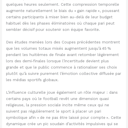
quelques heures seulement. Cette compression temporelle
augmente naturellement le biais du « gain rapide », poussant
certains participants à miser bien au-delà de leur budget
habituel dès les phases éliminatoires où chaque pari peut
sembler décisif pour soutenir son équipe favorite.
Des études menées lors des Coupes précédentes montrent
que les volumes totaux misés augmentent jusqu’à 45 %
pendant les huitièmes de finale avant retomber légèrement
lors des demi‑finales lorsque l’incertitude devient plus
grande et que le public commence à rationaliser ses choix
plutôt qu’à suivre purement l’émotion collective diffusée par
les médias sportifs globaux.
L’influence culturelle joue également un rôle majeur : dans
certains pays où le football revêt une dimension quasi
religieuse, la pression sociale incite même ceux qui ne
suivent pas régulièrement le sport à placer un pari
symbolique afin « de ne pas être laissé pour compte ». Cette
dynamique crée un pic soudain d’activités impulsives qui se