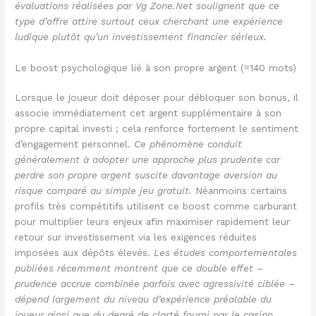
évaluations réalisées par Vg Zone.Net soulignent que ce
type d’offre attire surtout ceux cherchant une expérience
ludique plutôt qu’un investissement financier sérieux.
Le boost psychologique lié à son propre argent (≈140 mots)
Lorsque le joueur doit déposer pour débloquer son bonus, il
associe immédiatement cet argent supplémentaire à son
propre capital investi ; cela renforce fortement le sentiment
d’engagement personnel.
Ce phénomène conduit
généralement à adopter une approche plus prudente car
perdre son propre argent suscite davantage aversion au
risque comparé au simple jeu gratuit.
Néanmoins certains
profils très compétitifs utilisent ce boost comme carburant
pour multiplier leurs enjeux afin maximiser rapidement leur
retour sur investissement via les exigences réduites
imposées aux dépôts élevés.
Les études comportementales
publiées récemment montrent que ce double effet –
prudence accrue combinée parfois avec agressivité ciblée –
dépend largement du niveau d’expérience préalable du
joueur ainsi que du degré de clarté fourni par le casino