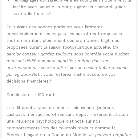
Témoignages utilisateurs vérifiés soulignant notamment la
facilité avec laquelle ils ont pu gérer leur bankroll grâce
aux outils fournis.*
En suivant ces bonnes pratiques vous limiterez
considérablement les risques liés aux offres trompeuses
tout en profitant pleinement des promotions légitimes
proposées durant la saison footballistique actuelle.
Un
dernier conseil : gardez toujours sous contrôle votre budget
mensuel dédié aux paris sportifs ; même dans un
environnement sécurisé offert par un casino fiable reconnu
par Vg Zone.Net.
, vous resterez maître absolu de vos
décisions financières.*
Conclusion – ≈​190​ ​mots
Les différents types de bonus – bienvenue généreux,
cashback mensuel ou offres sans dépôt – exercent chacun
une influence psychologique distincte sur nos
comportements lors des tournois majeurs comme la
Premier League ou la Coupe du Monde.
Ils peuvent amplifier