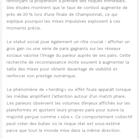
renforçant la propension à prendre des risques immédiats.
Des études montrent que le taux de cortisol augmente de
près de 30 % lors d’une finale de Championnat, ce qui
explique pourquoi les mises impulsives explosent à ces
moments précis.
Le statut social joue également un rôle crucial : afficher un
gros gain ou une série de paris gagnants sur les réseaux
sociaux valorise l’image du parieur auprès de ses pairs. Cette
recherche de reconnaissance incite souvent à augmenter la
taille des mises pour obtenir davantage de visibilité et
renforcer son prestige numérique.
Le phénomène de « herding » ou effet foule apparaît lorsque
les médias amplifient l’attention autour d’un match phare.
Les parieurs observent les volumes d’enjeux affichés sur les
plateformes et ajustent leurs propres paris pour suivre la
majorité perçue comme « sûre ». Ce comportement collectif
peut créer des bulles où le risque réel est sous‑estimé
parce que tout le monde mise dans la même direction.