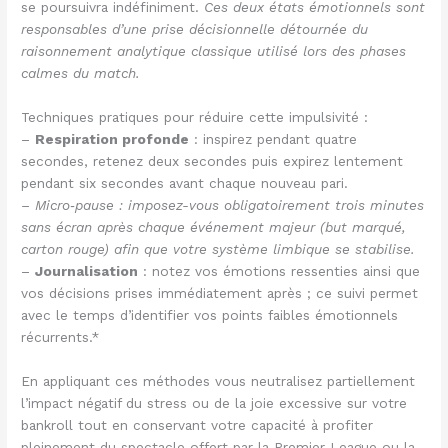
se poursuivra indéfiniment.
Ces deux états émotionnels sont
responsables d’une prise décisionnelle détournée du
raisonnement analytique classique utilisé lors des phases
calmes du match.
Techniques pratiques pour réduire cette impulsivité :
–
Respiration profonde
: inspirez pendant quatre
secondes, retenez deux secondes puis expirez lentement
pendant six secondes avant chaque nouveau pari.
–
Micro‑pause
: imposez-vous obligatoirement trois minutes
sans écran après chaque événement majeur (but marqué,
carton rouge) afin que votre système limbique se stabilise.
–
Journalisation
: notez vos émotions ressenties ainsi que
vos décisions prises immédiatement après ; ce suivi permet
avec le temps d’identifier vos points faibles émotionnels
récurrents.*
En appliquant ces méthodes vous neutralisez partiellement
l’impact négatif du stress ou de la joie excessive sur votre
bankroll tout en conservant votre capacité à profiter
pleinement du spectacle offert par la Premier League ou la