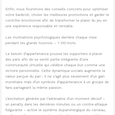
Enfin, nous fournirons des conseils concrets pour optimiser
votre bankroll, choisir les meilleures promotions et garder le
contrôle émotionnel afin de transformer le plaisir du jeu en
une expérience responsable et rentable.
Les motivations psychologiques derrière chaque mise
pendant les grands tournois – ≈ 310 mots
Le besoin d’appartenance pousse les supporters à placer
des paris afin de se sentir partie intégrante d’une
communauté virtuelle qui célèbre chaque but comme une
victoire personnelle. Cette dynamique sociale augmente la
valeur perçue du pari : il ne s’agit plus seulement d’un gain
monétaire mais d’un symbole d’appartenance à un groupe de
fans partageant la même passion.
L’excitation générée par l’adrénaline d’un moment décisif –
un penalty dans les dernières minutes ou un contre‑attaque
fulgurante – active le système dopaminergique du cerveau,