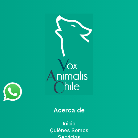
Acerca de
Inicio
Quiénes Somos
Servicios