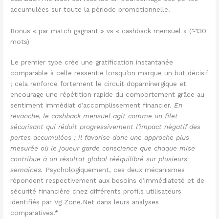
accumulées sur toute la période promotionnelle.
Bonus « par match gagnant » vs « cashback mensuel » (≈130
mots)
Le premier type crée une gratification instantanée
comparable à celle ressentie lorsqu’on marque un but décisif
; cela renforce fortement le circuit dopaminergique et
encourage une répétition rapide du comportement grâce au
sentiment immédiat d’accomplissement financier.
En
revanche, le cashback mensuel agit comme un filet
sécurisant qui réduit progressivement l’impact négatif des
pertes accumulées ; il favorise donc une approche plus
mesurée où le joueur garde conscience que chaque mise
contribue à un résultat global rééquilibré sur plusieurs
semaines.
Psychologiquement, ces deux mécanismes
répondent respectivement aux besoins d’immédiateté et de
sécurité financière chez différents profils utilisateurs
identifiés par Vg Zone.Net dans leurs analyses
comparatives.*