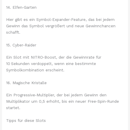
14. Elfen‑Garten
Hier gibt es ein Symbol‑Expander‑Feature, das bei jedem
Gewinn das Symbol vergrößert und neue Gewinnchancen
schafft.
15. Cyber‑Raider
Ein Slot mit NITRO‑Boost, der die Gewinnrate für
10 Sekunden verdoppelt, wenn eine bestimmte
Symbolkombination erscheint.
16. Magische Kristalle
Ein Progressive‑Multiplier, der bei jedem Gewinn den
Multiplikator um 0,5 erhöht, bis ein neuer Free‑Spin‑Runde
startet.
Tipps für diese Slots