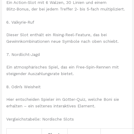
Ein Action‑Slot mit 6 Walzen, 30 Linien und einem
Blitz‑Bonus, der bei jedem Treffer 2‑ bis 5‑fach multipliziert.
6. Valkyrie‑Ruf
Dieser Slot enthält ein Rising‑Reel‑Feature, das bei
Gewinnkombinationen neue Symbole nach oben schiebt.
7. Nordlicht‑Jagd
Ein atmosphärisches Spiel, das ein Free‑Spin‑Rennen mit
steigender Auszahlungsrate bietet.
8. Odin’s Weisheit
Hier entscheiden Spieler im Götter‑Quiz, welche Boni sie
erhalten – ein seltenes interaktives Element.
Vergleichstabelle: Nordische Slots