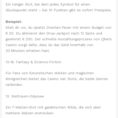
Ein ruhiger Slot, bei dem jedes Symbol für einen
Glückspunkt steht – bei 10 Punkten gibt es sofort Freispiele.
Beispiel:
Stell dir vor, du spielst
Drachen‑Feuer
mit einem Budget von
€ 20. Du aktivierst den Drop‑Jackpot nach 12 Spins und
gewinnst € 200. Der schnelle Auszahlungsprozess von Qbets
Casino sorgt dafür, dass du das Geld innerhalb von
30 Minuten erhalten hast.
13‑16: Fantasy & Science‑Fiction
Für Fans von futuristischen Welten und magischen
Königreichen bietet das Casino vier Slots, die beide Genres
verbinden.
13. Weltraum‑Odyssee
Ein 7‑Walzen‑Slot mit galaktischen Wilds, die sich über
mehrere Walzen erstrecken.