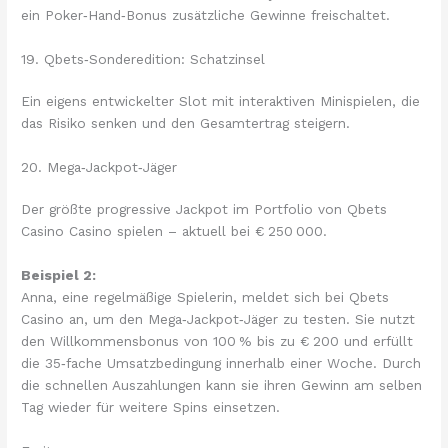
ein Poker‑Hand‑Bonus zusätzliche Gewinne freischaltet.
19. Qbets‑Sonderedition: Schatzinsel
Ein eigens entwickelter Slot mit interaktiven Minispielen, die
das Risiko senken und den Gesamtertrag steigern.
20. Mega‑Jackpot‑Jäger
Der größte progressive Jackpot im Portfolio von Qbets
Casino Casino spielen – aktuell bei € 250 000.
Beispiel 2:
Anna, eine regelmäßige Spielerin, meldet sich bei Qbets
Casino an, um den Mega‑Jackpot‑Jäger zu testen. Sie nutzt
den Willkommensbonus von 100 % bis zu € 200 und erfüllt
die 35‑fache Umsatzbedingung innerhalb einer Woche. Durch
die schnellen Auszahlungen kann sie ihren Gewinn am selben
Tag wieder für weitere Spins einsetzen.