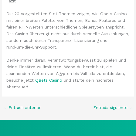
Fazit
Die 20 vorgestellten Slot‑Themen zeigen, wie Qbets Casino
mit einer breiten Palette von Themen, Bonus‑Features und
fairen RTP‑Werten unterschiedliche Spielertypen anspricht.
Das Casino überzeugt nicht nur durch schnelle Auszahlungen,
sondern auch durch Transparenz, Lizenzierung und
rund‑um‑die‑Uhr‑Support.
Denke immer daran, verantwortungsbewusst zu spielen und
deine Einsätze zu limitieren. Wenn du bereit bist, die
spannenden Welten von Ägypten bis Valhalla zu entdecken,
besuche jetzt
QBets Casino
und starte dein nächstes
Abenteuer!
←
Entrada anterior
Entrada siguiente
→