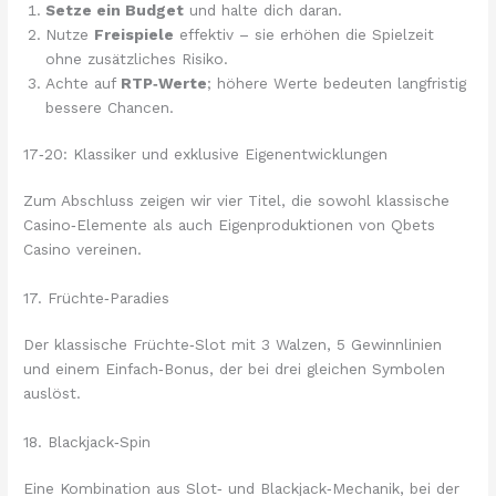
Setze ein Budget
und halte dich daran.
Nutze
Freispiele
effektiv – sie erhöhen die Spielzeit
ohne zusätzliches Risiko.
Achte auf
RTP‑Werte
; höhere Werte bedeuten langfristig
bessere Chancen.
17‑20: Klassiker und exklusive Eigenentwicklungen
Zum Abschluss zeigen wir vier Titel, die sowohl klassische
Casino‑Elemente als auch Eigenproduktionen von Qbets
Casino vereinen.
17. Früchte‑Paradies
Der klassische Früchte‑Slot mit 3 Walzen, 5 Gewinnlinien
und einem Einfach‑Bonus, der bei drei gleichen Symbolen
auslöst.
18. Blackjack‑Spin
Eine Kombination aus Slot‑ und Blackjack‑Mechanik, bei der