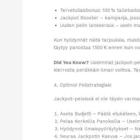
Tervetuliaisbonus: 100 % talletusbo
Jackpot Booster – kampanja, jossa
Uuden pelin lanseeraus – usein muka
Kun hyödynnät näitä tarjouksia, muist
täytyy panostaa 1500 € ennen kuin voi
Did You Know?
Useimmat jackpot-peli
kierrosta peräkkäin ilman voittoa. Täm
4. Optimoi Pelistrategiasi
Jackpot-peleissä ei ole täysin varmaa
Aseta Budjetti – Päätä etukäteen, k
Pelaa Korkeilla Panoksilla – Useimm
Hyödynnä Ilmaispyöräytykset – Ne
Seuraa Jackpotin Kasvua – Jos jack