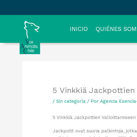
Ir
al
contenido
INICIO
QUIÉNES SO
5 Vinkkiä Jackpottien
/
Sin categoría
/ Por
Agencia Esencia
5 Vinkkiä Jackpottien Valloittamiseen
Jackpotit ovat suuria palkintoja, jotk