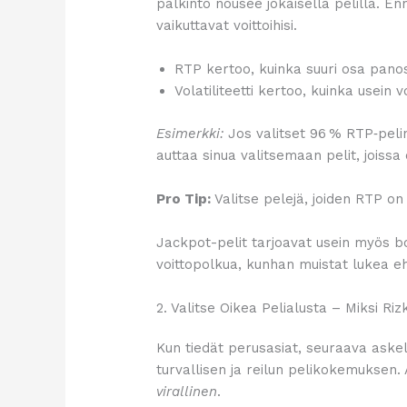
palkinto nousee jokaisella pelillä. En
vaikuttavat voittoihisi.
RTP kertoo, kuinka suuri osa panost
Volatiliteetti kertoo, kuinka usein 
Esimerkki:
Jos valitset 96 % RTP‑pelin
auttaa sinua valitsemaan pelit, jois
Pro Tip:
Valitse pelejä, joiden RTP o
Jackpot-pelit tarjoavat usein myös bo
voittopolkua, kunhan muistat lukea eh
2. Valitse Oikea Pelialusta – Miksi Ri
Kun tiedät perusasiat, seuraava askel
turvallisen ja reilun pelikokemuksen.
virallinen
.