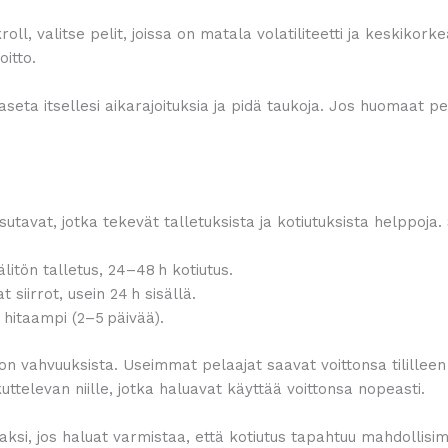
roll, valitse pelit, joissa on matala volatiliteetti ja keskik
oitto.
seta itsellesi aikarajoituksia ja pidä taukoja. Jos huomaat 
tavat, jotka tekevät talletuksista ja kotiutuksista helppoja. 
litön talletus, 24–48 h kotiutus.
t siirrot, usein 24 h sisällä.
 hitaampi (2–5 päivää).
on vahvuuksista. Useimmat pelaajat saavat voittonsa tilillee
ttelevan niille, jotka haluavat käyttää voittonsa nopeasti.
ksi, jos haluat varmistaa, että kotiutus tapahtuu mahdollisi