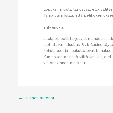
Lopuksi, muista tarkistaa, että valit
Tämä varmistaa, että pelikokemuksesi 
Yhteenveto
Jackpot-pelit tarjoavat mahdollisuude
luotettavan alustan. Rizk Casino täyt
kotiutukset ja houkuttelevat bonukset.
Kun noudatat näitä viittä vinkkiä, ol
voiton. Onnea matkaan!
←
Entrada anterior