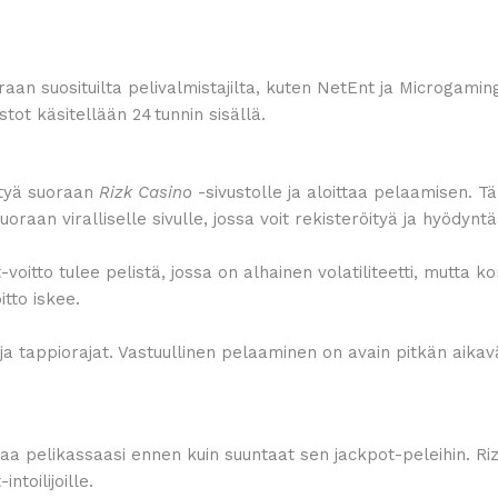
aan suosituilta pelivalmistajilta, kuten NetEnt ja Microgamin
ot käsitellään 24 tunnin sisällä.
rtyä suoraan
Rizk Casino
-sivustolle ja aloittaa pelaamisen. Tä
uoraan viralliselle sivulle, jossa voit rekisteröityä ja hyödyn
-voitto tulee pelistä, jossa on alhainen volatiliteetti, mutta
itto iskee.
- ja tappiorajat. Vastuullinen pelaaminen on avain pitkän aik
aa pelikassaasi ennen kuin suuntaat sen jackpot-peleihin. Ri
ntoilijoille.