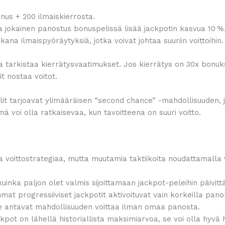
nus + 200 ilmaiskierrosta.
 jokainen panostus bonuspelissä lisää jackpotin kasvua 10 %
na ilmaispyöräytyksiä, jotka voivat johtaa suuriin voittoihin.
a tarkistaa kierrätysvaatimukset. Jos kierrätys on 30x bonuk
t nostaa voitot.
t tarjoavat ylimääräisen “second chance” -mahdollisuuden, j
ä voi olla ratkaisevaa, kun tavoitteena on suuri voitto.
 voittostrategiaa, mutta muutamia taktiikoita noudattamalla 
uinka paljon olet valmis sijoittamaan jackpot-peleihin päivittä
at progressiiviset jackpotit aktivoituvat vain korkeilla panok
 antavat mahdollisuuden voittaa ilman omaa panosta.
pot on lähellä historiallista maksimiarvoa, se voi olla hyvä 