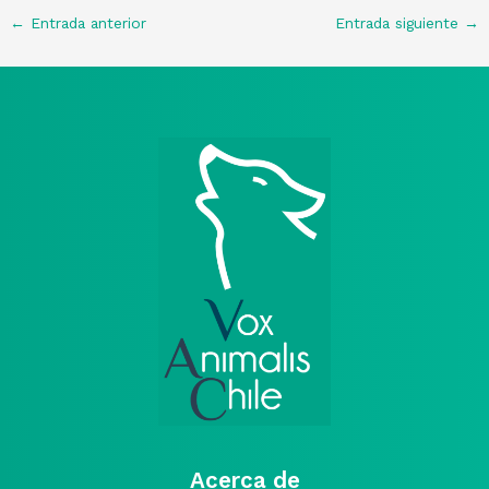
←
Entrada anterior
Entrada siguiente
→
Acerca de