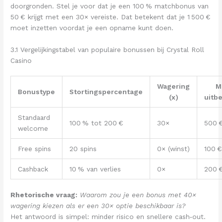
doorgronden. Stel je voor dat je een 100 % matchbonus van
50 € krijgt met een 30× vereiste. Dat betekent dat je 1 500 €
moet inzetten voordat je een opname kunt doen.
3.1 Vergelijkingstabel van populaire bonussen bij Crystal Roll
Casino
Wagering
M
Bonustype
Stortingspercentage
(x)
uitbe
Standaard
100 % tot 200 €
30×
500 
welcome
Free spins
20 spins
0× (winst)
100 €
Cashback
10 % van verlies
0×
200 
Rhetorische vraag:
Waarom zou je een bonus met 40×
wagering kiezen als er een 30× optie beschikbaar is?
Het antwoord is simpel: minder risico en snellere cash‑out.