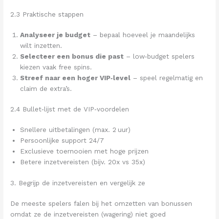
2.3 Praktische stappen
Analyseer je budget
– bepaal hoeveel je maandelijks
wilt inzetten.
Selecteer een bonus die past
– low‑budget spelers
kiezen vaak free spins.
Streef naar een hoger VIP‑level
– speel regelmatig en
claim de extra’s.
2.4 Bullet‑lijst met de VIP‑voordelen
Snellere uitbetalingen (max. 2 uur)
Persoonlijke support 24/7
Exclusieve toernooien met hoge prijzen
Betere inzetvereisten (bijv. 20x vs 35x)
3. Begrijp de inzetvereisten en vergelijk ze
De meeste spelers falen bij het omzetten van bonussen
omdat ze de inzetvereisten (wagering) niet goed