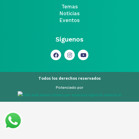
Temas
Noticias
Eventos
Síguenos
F
I
Y
a
n
o
c
s
u
e
t
t
b
a
u
o
g
b
Todos los derechos reservados
o
r
e
Potenciado por
k
a
m