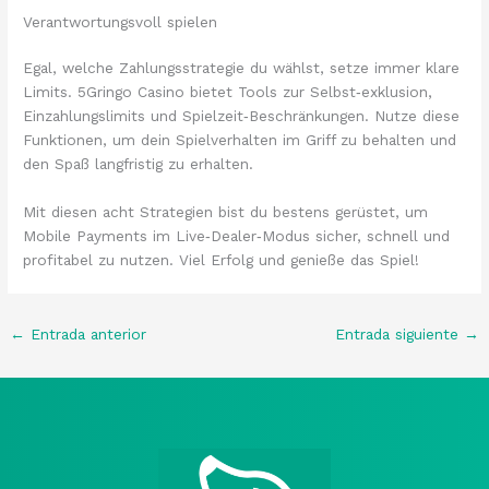
Verantwortungsvoll spielen
Egal, welche Zahlungsstrategie du wählst, setze immer klare
Limits. 5Gringo Casino bietet Tools zur Selbst‑exklusion,
Einzahlungslimits und Spielzeit‑Beschränkungen. Nutze diese
Funktionen, um dein Spielverhalten im Griff zu behalten und
den Spaß langfristig zu erhalten.
Mit diesen acht Strategien bist du bestens gerüstet, um
Mobile Payments im Live‑Dealer‑Modus sicher, schnell und
profitabel zu nutzen. Viel Erfolg und genieße das Spiel!
←
Entrada anterior
Entrada siguiente
→