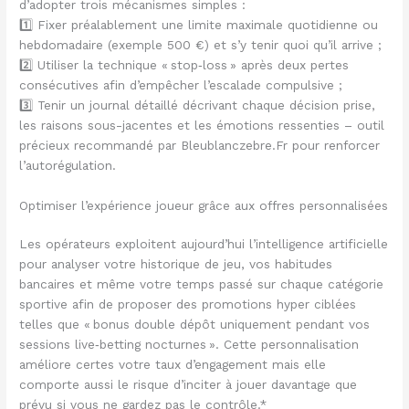
d’adopter trois mécanismes simples :
1️⃣ Fixer préalablement une limite maximale quotidienne ou
hebdomadaire (exemple 500 €) et s’y tenir quoi qu’il arrive ;
2️⃣ Utiliser la technique « stop‑loss » après deux pertes
consécutives afin d’empêcher l’escalade compulsive ;
3️⃣ Tenir un journal détaillé décrivant chaque décision prise,
les raisons sous-jacentes et les émotions ressenties – outil
précieux recommandé par Bleublanczebre.Fr pour renforcer
l’autorégulation.
Optimiser l’expérience joueur grâce aux offres personnalisées
Les opérateurs exploitent aujourd’hui l’intelligence artificielle
pour analyser votre historique de jeu, vos habitudes
bancaires et même votre temps passé sur chaque catégorie
sportive afin de proposer des promotions hyper ciblées
telles que « bonus double dépôt uniquement pendant vos
sessions live‑betting nocturnes ». Cette personnalisation
améliore certes votre taux d’engagement mais elle
comporte aussi le risque d’inciter à jouer davantage que
prévu si vous ne gardez pas le contrôle.*