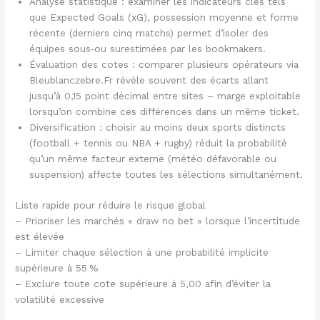
Analyse statistique : examiner les indicateurs clés tels
que Expected Goals (xG), possession moyenne et forme
récente (derniers cinq matchs) permet d’isoler des
équipes sous‑ou surestimées par les bookmakers.
Évaluation des cotes : comparer plusieurs opérateurs via
Bleublanczebre.Fr révèle souvent des écarts allant
jusqu’à 0,15 point décimal entre sites – marge exploitable
lorsqu’on combine ces différences dans un même ticket.
Diversification : choisir au moins deux sports distincts
(football + tennis ou NBA + rugby) réduit la probabilité
qu’un même facteur externe (météo défavorable ou
suspension) affecte toutes les sélections simultanément.
Liste rapide pour réduire le risque global
– Prioriser les marchés « draw no bet » lorsque l’incertitude
est élevée
– Limiter chaque sélection à une probabilité implicite
supérieure à 55 %
– Exclure toute cote supérieure à 5,00 afin d’éviter la
volatilité excessive