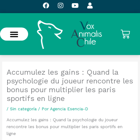
Ir
F
I
Y
U
al
a
n
o
s
c
s
u
e
contenido
e
t
t
r
b
a
u
Carr
o
g
b
o
r
e
k
a
Quiénes Somos
Áreas de Trabajo
m
Accumulez les gains : Quand la
psychologie du joueur rencontre les
bonus pour multiplier les paris
sportifs en ligne
/
Sin categoría
/ Por
Agencia Esencia-D
Accumulez les gains : Quand la psychologie du joueur
rencontre les bonus pour multiplier les paris sportifs en
ligne