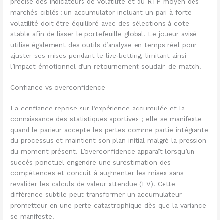
précise des indicateurs de volatilité et du RTP moyen des
marchés ciblés : un accumulator incluant un pari à forte
volatilité doit être équilibré avec des sélections à cote
stable afin de lisser le portefeuille global. Le joueur avisé
utilise également des outils d’analyse en temps réel pour
ajuster ses mises pendant le live‑betting, limitant ainsi
l’impact émotionnel d’un retournement soudain de match.
Confiance vs overconfidence
La confiance repose sur l’expérience accumulée et la
connaissance des statistiques sportives ; elle se manifeste
quand le parieur accepte les pertes comme partie intégrante
du processus et maintient son plan initial malgré la pression
du moment présent. L’overconfidence apparaît lorsqu’un
succès ponctuel engendre une surestimation des
compétences et conduit à augmenter les mises sans
revalider les calculs de valeur attendue (EV). Cette
différence subtile peut transformer un accumulateur
prometteur en une perte catastrophique dès que la variance
se manifeste.