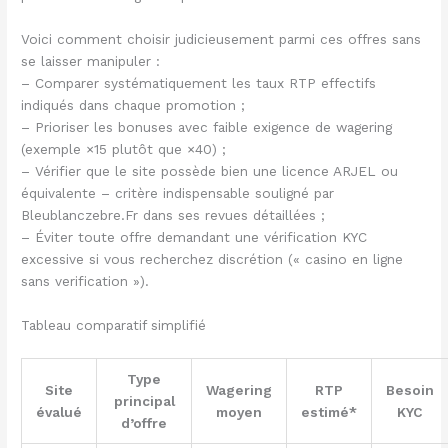
Voici comment choisir judicieusement parmi ces offres sans
se laisser manipuler :
– Comparer systématiquement les taux RTP effectifs
indiqués dans chaque promotion ;
– Prioriser les bonuses avec faible exigence de wagering
(exemple ×15 plutôt que ×40) ;
– Vérifier que le site possède bien une licence ARJEL ou
équivalente – critère indispensable souligné par
Bleublanczebre.Fr dans ses revues détaillées ;
– Éviter toute offre demandant une vérification KYC
excessive si vous recherchez discrétion (« casino en ligne
sans verification »).
Tableau comparatif simplifié
Type
Site
Wagering
RTP
Besoin
principal
évalué
moyen
estimé*
KYC
d’offre