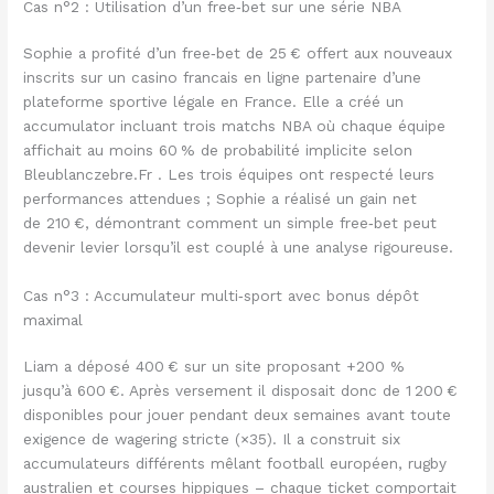
Cas n°2 : Utilisation d’un free‑bet sur une série NBA
Sophie a profité d’un free‑bet de 25 € offert aux nouveaux
inscrits sur un casino francais en ligne partenaire d’une
plateforme sportive légale en France. Elle a créé un
accumulator incluant trois matchs NBA où chaque équipe
affichait au moins 60 % de probabilité implicite selon
Bleublanczebre.Fr . Les trois équipes ont respecté leurs
performances attendues ; Sophie a réalisé un gain net
de 210 €, démontrant comment un simple free‑bet peut
devenir levier lorsqu’il est couplé à une analyse rigoureuse.
Cas n°3 : Accumulateur multi‑sport avec bonus dépôt
maximal
Liam a déposé 400 € sur un site proposant +200 %
jusqu’à 600 €. Après versement il disposait donc de 1 200 €
disponibles pour jouer pendant deux semaines avant toute
exigence de wagering stricte (×35). Il a construit six
accumulateurs différents mêlant football européen, rugby
australien et courses hippiques – chaque ticket comportait