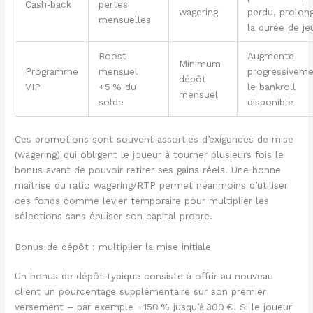
Cash‑back
pertes
wagering
perdu, prolon
mensuelles
la durée de je
Boost
Augmente
Minimum
Programme
mensuel
progressivem
dépôt
VIP
+5 % du
le bankroll
mensuel
solde
disponible
Ces promotions sont souvent assorties d’exigences de mise
(wagering) qui obligent le joueur à tourner plusieurs fois le
bonus avant de pouvoir retirer ses gains réels. Une bonne
maîtrise du ratio wagering/RTP permet néanmoins d’utiliser
ces fonds comme levier temporaire pour multiplier les
sélections sans épuiser son capital propre.
Bonus de dépôt : multiplier la mise initiale
Un bonus de dépôt typique consiste à offrir au nouveau
client un pourcentage supplémentaire sur son premier
versement – par exemple +150 % jusqu’à 300 €. Si le joueur