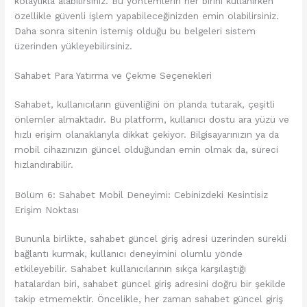
kolaylıkla alabilirsiniz. Bu yöntemlerin her birini kullanırken
özellikle güvenli işlem yapabileceğinizden emin olabilirsiniz.
Daha sonra sitenin istemiş olduğu bu belgeleri sistem
üzerinden yükleyebilirsiniz.
Sahabet Para Yatırma ve Çekme Seçenekleri
Sahabet, kullanıcıların güvenliğini ön planda tutarak, çeşitli
önlemler almaktadır. Bu platform, kullanıcı dostu ara yüzü ve
hızlı erişim olanaklarıyla dikkat çekiyor. Bilgisayarınızın ya da
mobil cihazınızın güncel olduğundan emin olmak da, süreci
hızlandırabilir.
Bölüm 6: Sahabet Mobil Deneyimi: Cebinizdeki Kesintisiz
Erişim Noktası
Bununla birlikte, sahabet güncel giriş adresi üzerinden sürekli
bağlantı kurmak, kullanıcı deneyimini olumlu yönde
etkileyebilir. Sahabet kullanıcılarının sıkça karşılaştığı
hatalardan biri, sahabet güncel giriş adresini doğru bir şekilde
takip etmemektir. Öncelikle, her zaman sahabet güncel giriş