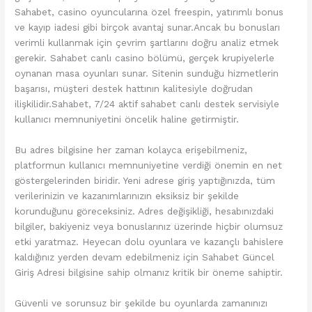
Sahabet, casino oyuncularına özel freespin, yatırımlı bonus
ve kayıp iadesi gibi birçok avantaj sunar.Ancak bu bonusları
verimli kullanmak için çevrim şartlarını doğru analiz etmek
gerekir. Sahabet canlı casino bölümü, gerçek krupiyelerle
oynanan masa oyunları sunar. Sitenin sunduğu hizmetlerin
başarısı, müşteri destek hattının kalitesiyle doğrudan
ilişkilidir.Sahabet, 7/24 aktif sahabet canlı destek servisiyle
kullanıcı memnuniyetini öncelik haline getirmiştir.
Bu adres bilgisine her zaman kolayca erişebilmeniz,
platformun kullanıcı memnuniyetine verdiği önemin en net
göstergelerinden biridir. Yeni adrese giriş yaptığınızda, tüm
verilerinizin ve kazanımlarınızın eksiksiz bir şekilde
korunduğunu göreceksiniz. Adres değişikliği, hesabınızdaki
bilgiler, bakiyeniz veya bonuslarınız üzerinde hiçbir olumsuz
etki yaratmaz. Heyecan dolu oyunlara ve kazançlı bahislere
kaldığınız yerden devam edebilmeniz için Sahabet Güncel
Giriş Adresi bilgisine sahip olmanız kritik bir öneme sahiptir.
Güvenli ve sorunsuz bir şekilde bu oyunlarda zamanınızı