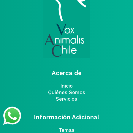
Acerca de
Inicio
Quiénes Somos
Servicios
Información Adicional
Temas