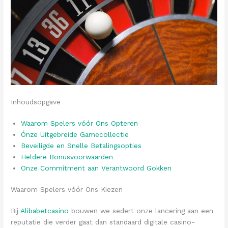
Inhoudsopgave
Waarom Spelers vóór Ons Opteren
Ónze Uitgebreide Gamecollectie
Beveiligde en Snelle Betalingsopties
Heldere Bonusvoorwaarden
Onze Commitment aan Verantwoord Gokken
Waarom Spelers vóór Ons Kiezen
Bij
Alibabetcasino
bouwen we sedert onze lancering aan een
reputatie die verder gaat dan standaard digitale casino-