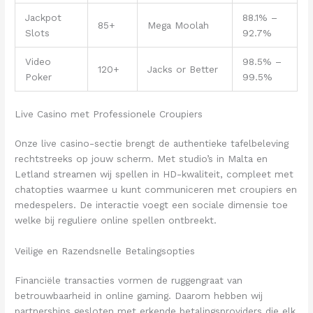
Jackpot
88.1% –
85+
Mega Moolah
Slots
92.7%
Video
98.5% –
120+
Jacks or Better
Poker
99.5%
Live Casino met Professionele Croupiers
Onze live casino-sectie brengt de authentieke tafelbeleving
rechtstreeks op jouw scherm. Met studio’s in Malta en
Letland streamen wij spellen in HD-kwaliteit, compleet met
chatopties waarmee u kunt communiceren met croupiers en
medespelers. De interactie voegt een sociale dimensie toe
welke bij reguliere online spellen ontbreekt.
Veilige en Razendsnelle Betalingsopties
Financiële transacties vormen de ruggengraat van
betrouwbaarheid in online gaming. Daarom hebben wij
partnerships gesloten met erkende betalingsproviders die elk