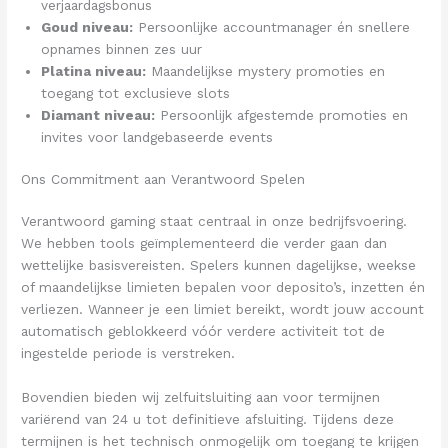
verjaardagsbonus
Goud niveau:
Persoonlijke accountmanager én snellere
opnames binnen zes uur
Platina niveau:
Maandelijkse mystery promoties en
toegang tot exclusieve slots
Diamant niveau:
Persoonlijk afgestemde promoties en
invites voor landgebaseerde events
Ons Commitment aan Verantwoord Spelen
Verantwoord gaming staat centraal in onze bedrijfsvoering.
We hebben tools geïmplementeerd die verder gaan dan
wettelijke basisvereisten. Spelers kunnen dagelijkse, weekse
of maandelijkse limieten bepalen voor deposito’s, inzetten én
verliezen. Wanneer je een limiet bereikt, wordt jouw account
automatisch geblokkeerd vóór verdere activiteit tot de
ingestelde periode is verstreken.
Bovendien bieden wij zelfuitsluiting aan voor termijnen
variërend van 24 u tot definitieve afsluiting. Tijdens deze
termijnen is het technisch onmogelijk om toegang te krijgen