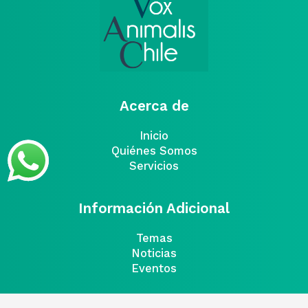
Acerca de
Inicio
Quiénes Somos
Servicios
Información Adicional
Temas
Noticias
Eventos