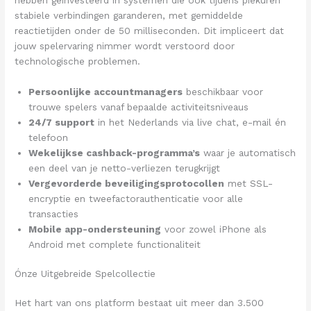
stabiele verbindingen garanderen, met gemiddelde
reactietijden onder de 50 milliseconden. Dit impliceert dat
jouw spelervaring nimmer wordt verstoord door
technologische problemen.
Persoonlijke accountmanagers
beschikbaar voor
trouwe spelers vanaf bepaalde activiteitsniveaus
24/7 support
in het Nederlands via live chat, e-mail én
telefoon
Wekelijkse cashback-programma’s
waar je automatisch
een deel van je netto-verliezen terugkrijgt
Vergevorderde beveiligingsprotocollen
met SSL-
encryptie en tweefactorauthenticatie voor alle
transacties
Mobile app-ondersteuning
voor zowel iPhone als
Android met complete functionaliteit
Ónze Uitgebreide Spelcollectie
Het hart van ons platform bestaat uit meer dan 3.500