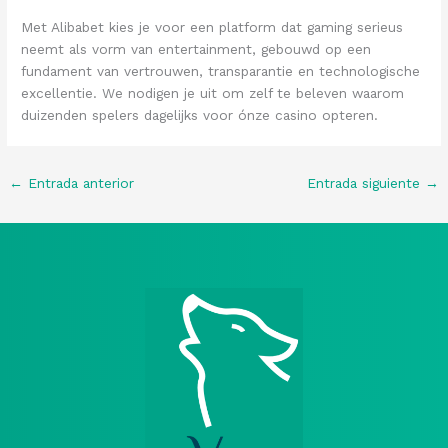
Met Alibabet kies je voor een platform dat gaming serieus
neemt als vorm van entertainment, gebouwd op een
fundament van vertrouwen, transparantie en technologische
excellentie. We nodigen je uit om zelf te beleven waarom
duizenden spelers dagelijks voor ónze casino opteren.
←
Entrada anterior
Entrada siguiente
→