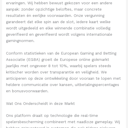
ervaringen. Wij hebben bewust gekozen voor een andere
aanpak: zonder opzichtige beloftes, maar concrete
resultaten én eerlijke voorwaarden. Onze vergunning
garandeert dat elke spin aan de slot, iedere kaart welke
wordt uitgedeeld en elke winnende combinatie volledig
geverifieerd en geverifieerd wordt volgens internationale
gamingnormen.
Conform statistieken van de European Gaming and Betting
Associatie (EGBA) groeit de Europese online gokmarkt
jaarlijks met ongeveer 8 tot 10%, waarbij spelers steeds
kritischer worden over transparantie en veiligheid. We
anticiperen op deze ontwikkeling door vooraan te lopen met
heldere communicatie over kansen, uitbetalingspercentages
en bonusvoorwaarden.
Wat Ons Onderscheidt in deze Markt
Ons platform draait op technologie die real-time
spelersbescherming combineert met naadloze gameplay. Wij
hebben geïnvesteerd in systemen die ook tijdens piekuren