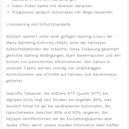
Video-Poker-Spiele mit diversen Varianten
Progressive Jackpot-Automaten mit Mega-Gewinnen
Lizensierung und Schutzstandards
AllySpin operiert unter einer gültigen Gaming-Lizenz der
Malta Gambling Authority (MGA), einer der härtesten
Aufsichtsbehörden der Industrie. Diese Zulassung garantiert
gerechte Gaming-Bedingungen, klare Gewinnquoten und den
Schutz von persönlichen Informationen. Alle Games in
unserem Casino werden ständig von unabhängigen
Kontrollstellen wie eCOGRA auf Fairness und Randomness
getestet.
Geprüfte Tatsache: Die mittlere RTP-Quote (RTP) bei
digitalen Slots liegt laut Studien bei ungefähr 96%, was
deutlich höher ist als bei landbasierten Automaten, die
typischerweise zwischen 85% und 92% rangieren. Bei
AllySpin veröffentlichen wir die Auszahlungsquoten aller
Spiele offen, damit unsere Kunden informierte Wahl treffen