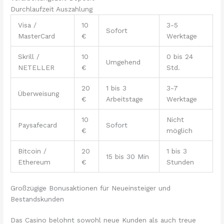
Durchlaufzeit Auszahlung
Visa /
10
3-5
Sofort
MasterCard
€
Werktage
Skrill /
10
0 bis 24
Umgehend
NETELLER
€
Std.
20
1 bis 3
3-7
Überweisung
€
Arbeitstage
Werktage
10
Nicht
Paysafecard
Sofort
€
möglich
Bitcoin /
20
1 bis 3
15 bis 30 Min
Ethereum
€
Stunden
Großzügige Bonusaktionen für Neueinsteiger und
Bestandskunden
Das Casino belohnt sowohl neue Kunden als auch treue