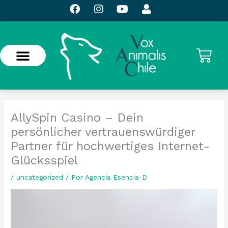
Ir
F
I
Y
U
al
a
n
o
s
c
s
u
e
contenido
e
t
t
r
b
a
u
Carr
o
g
b
o
r
e
k
a
Quiénes Somos
Áreas de Trabajo
m
AllySpin Casino – Dein
persönlicher vertrauenswürdiger
Partner für hochwertiges Internet-
Glücksspiel
/
uncategorized
/ Por
Agencia Esencia-D