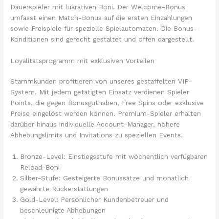
Dauerspieler mit lukrativen Boni. Der Welcome-Bonus
umfasst einen Match-Bonus auf die ersten Einzahlungen
sowie Freispiele für spezielle Spielautomaten. Die Bonus-
Konditionen sind gerecht gestaltet und offen dargestellt.
Loyalitätsprogramm mit exklusiven Vorteilen
Stammkunden profitieren von unseres gestaffelten VIP-
System. Mit jedem getätigten Einsatz verdienen Spieler
Points, die gegen Bonusguthaben, Free Spins oder exklusive
Preise eingelöst werden können. Premium-Spieler erhalten
darüber hinaus individuelle Account-Manager, höhere
Abhebungslimits und Invitations zu speziellen Events.
Bronze-Level: Einstiegsstufe mit wöchentlich verfügbaren
Reload-Boni
Silber-Stufe: Gesteigerte Bonussätze und monatlich
gewährte Rückerstattungen
Gold-Level: Persönlicher Kundenbetreuer und
beschleunigte Abhebungen