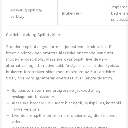
Impleme
Ansvarlig spilling-
Brukervern
begrensn
verktøy
selveksk
Spillbibliotek og Spillutviklere
Bredden i spillutvalget former tjenestens attraktivitet. Et
bredt bibliotek bør omfatte klassiske enarmede banditter,
moderne videoslots, klassiske casinospill, live dealer-
alternativer og alternative spill. Analyser viser at den typiske
brukeren foretrekker sider med minimum av 500 distinkte
titler, noe som garanterer diversitet over lengre tidsrom.
Spilleautomater med progressive jackpotter og
nyskapende funksjoner
Klassiske bordspill inkludert blackjack, hjulspill og kortspill
i ulike versjoner
Live dealer-spill med erfarne croupierer og direktesendt
video