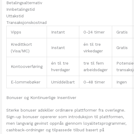
Betalingsalternativ
Innbetalingstid
Uttakstid
Transaksjonskostnad
Vipps
Instant
0-24 timer
Gratis
Kredittkort
én til tre
Instant
Gratis
(Visa/MC)
virkedager
én til tre
tre til fem
Potensie
Kontooverføring
hverdager
arbeidsdager
transaksj
E-lommebøker
Umiddelbart
0-48 timer
Ingen
Bonuser og Kontinuerlige Insentiver
Sterke bonuser adskiller ordinære plattformer fra overlegne.
Sign-up bonuser opererer som introduksjon til plattformen,
men langvarig gevinst oppnås gjennom loyalitetsprogrammer,
cashback-ordninger og tilpassede tilbud basert på