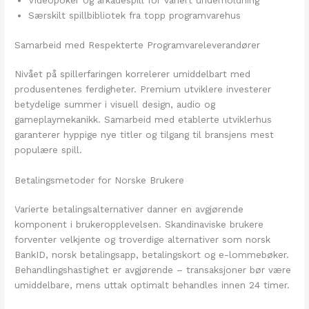
Videopoker og arkadespill for variert underholdning
Særskilt spillbibliotek fra topp programvarehus
Samarbeid med Respekterte Programvareleverandører
Nivået på spillerfaringen korrelerer umiddelbart med
produsentenes ferdigheter. Premium utviklere investerer
betydelige summer i visuell design, audio og
gameplaymekanikk. Samarbeid med etablerte utviklerhus
garanterer hyppige nye titler og tilgang til bransjens mest
populære spill.
Betalingsmetoder for Norske Brukere
Varierte betalingsalternativer danner en avgjørende
komponent i brukeropplevelsen. Skandinaviske brukere
forventer velkjente og troverdige alternativer som norsk
BankID, norsk betalingsapp, betalingskort og e-lommebøker.
Behandlingshastighet er avgjørende – transaksjoner bør være
umiddelbare, mens uttak optimalt behandles innen 24 timer.