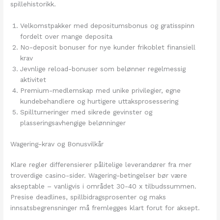
spillehistorikk.
Velkomstpakker med depositumsbonus og gratisspinn
fordelt over mange deposita
No-deposit bonuser for nye kunder frikoblet finansiell
krav
Jevnlige reload-bonuser som belønner regelmessig
aktivitet
Premium-medlemskap med unike privilegier, egne
kundebehandlere og hurtigere uttaksprosessering
Spillturneringer med sikrede gevinster og
plasseringsavhengige belønninger
Wagering-krav og Bonusvilkår
Klare regler differensierer pålitelige leverandører fra mer
troverdige casino-sider. Wagering-betingelser bør være
akseptable – vanligvis i området 30-40 x tilbudssummen.
Presise deadlines, spillbidragsprosenter og maks
innsatsbegrensninger må fremlegges klart forut for aksept.