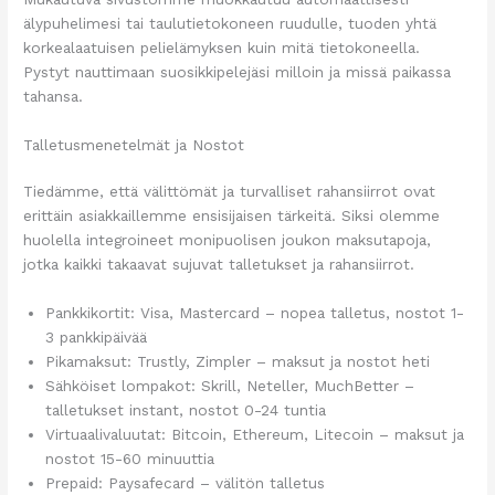
älypuhelimesi tai taulutietokoneen ruudulle, tuoden yhtä
korkealaatuisen pelielämyksen kuin mitä tietokoneella.
Pystyt nauttimaan suosikkipelejäsi milloin ja missä paikassa
tahansa.
Talletusmenetelmät ja Nostot
Tiedämme, että välittömät ja turvalliset rahansiirrot ovat
erittäin asiakkaillemme ensisijaisen tärkeitä. Siksi olemme
huolella integroineet monipuolisen joukon maksutapoja,
jotka kaikki takaavat sujuvat talletukset ja rahansiirrot.
Pankkikortit: Visa, Mastercard – nopea talletus, nostot 1-
3 pankkipäivää
Pikamaksut: Trustly, Zimpler – maksut ja nostot heti
Sähköiset lompakot: Skrill, Neteller, MuchBetter –
talletukset instant, nostot 0-24 tuntia
Virtuaalivaluutat: Bitcoin, Ethereum, Litecoin – maksut ja
nostot 15-60 minuuttia
Prepaid: Paysafecard – välitön talletus