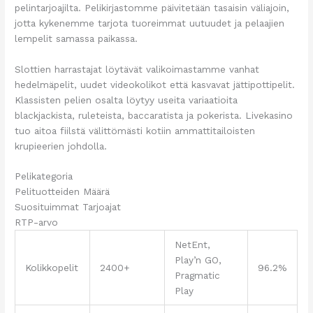
pelintarjoajilta. Pelikirjastomme päivitetään tasaisin väliajoin,
jotta kykenemme tarjota tuoreimmat uutuudet ja pelaajien
lempelit samassa paikassa.
Slottien harrastajat löytävät valikoimastamme vanhat
hedelmäpelit, uudet videokolikot että kasvavat jättipottipelit.
Klassisten pelien osalta löytyy useita variaatioita
blackjackista, ruleteista, baccaratista ja pokerista. Livekasino
tuo aitoa fiilstä välittömästi kotiin ammattitailoisten
krupieerien johdolla.
Pelikategoria
Pelituotteiden Määrä
Suosituimmat Tarjoajat
RTP-arvo
NetEnt,
Play’n GO,
Kolikkopelit
2400+
96.2%
Pragmatic
Play