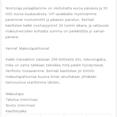
Nostoraja pelaajillamme on viisituhatta euroa päivässä ja 20
000 euroa kuukaudessa. VIP-asiakkaille myönnämme
paremmat nostolimiitit ja pikaisen palvelun. BetHall
käsittelee kaikki nostopyynnöt 24 tunnin aikana, ja valtaosan
maksumetodien kohdalla summa on pankkitilillä jo saman
päivänä.
Varmat Maksutapahtumat
Kaikki transaktiot salataan 256-bittisellä SSL-teknologialla,
mikä on sama tarkkaan tekniikka mitä pankit hyödyntävät.
Verifioitu tosiasiamme: BetHall käsittelee yli 50000
maksutapahtumaa kuussa ilman ainuttakaan yhtäkään
tietovuotoa starttimme lähtien.
Maksutapa
Talletus (min/max)
Nosto (min/max)
Käsittelyaika