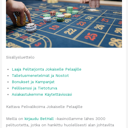
Sisällysluettelo
Laaja Pelitarjonta Jokaiselle Pelaajille
Talletusmenetelmät ja Nostot
Bonukset ja Kampanjat
Pelilisenssi ja Tietoturva
Asiakastukemme Käytettävissäsi
Kattava Pelivalikoima Jokaiselle Pelaajille
Meillä on
kirjaudu BetHall
-kasinollamme lähes 3000
pelituotetta, jotka on hankittu huolellisesti alan johtavilta