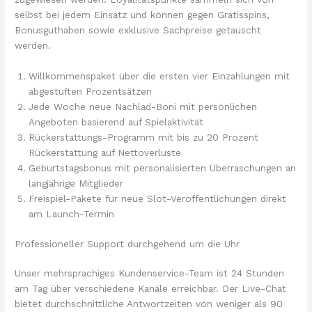
selbst bei jedem Einsatz und können gegen Gratisspins,
Bonusguthaben sowie exklusive Sachpreise getauscht
werden.
Willkommenspaket über die ersten vier Einzahlungen mit
abgestuften Prozentsätzen
Jede Woche neue Nachlad-Boni mit persönlichen
Angeboten basierend auf Spielaktivität
Rückerstattungs-Programm mit bis zu 20 Prozent
Rückerstattung auf Nettoverluste
Geburtstagsbonus mit personalisierten Überraschungen an
langjährige Mitglieder
Freispiel-Pakete für neue Slot-Veröffentlichungen direkt
am Launch-Termin
Professioneller Support durchgehend um die Uhr
Unser mehrsprachiges Kundenservice-Team ist 24 Stunden
am Tag über verschiedene Kanäle erreichbar. Der Live-Chat
bietet durchschnittliche Antwortzeiten von weniger als 90