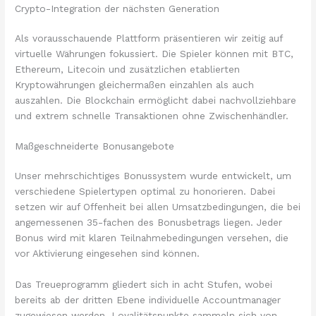
Crypto-Integration der nächsten Generation
Als vorausschauende Plattform präsentieren wir zeitig auf
virtuelle Währungen fokussiert. Die Spieler können mit BTC,
Ethereum, Litecoin und zusätzlichen etablierten
Kryptowährungen gleichermaßen einzahlen als auch
auszahlen. Die Blockchain ermöglicht dabei nachvollziehbare
und extrem schnelle Transaktionen ohne Zwischenhändler.
Maßgeschneiderte Bonusangebote
Unser mehrschichtiges Bonussystem wurde entwickelt, um
verschiedene Spielertypen optimal zu honorieren. Dabei
setzen wir auf Offenheit bei allen Umsatzbedingungen, die bei
angemessenen 35-fachen des Bonusbetrags liegen. Jeder
Bonus wird mit klaren Teilnahmebedingungen versehen, die
vor Aktivierung eingesehen sind können.
Das Treueprogramm gliedert sich in acht Stufen, wobei
bereits ab der dritten Ebene individuelle Accountmanager
zugewiesen werden. Loyalitätspunkte sammeln sich von