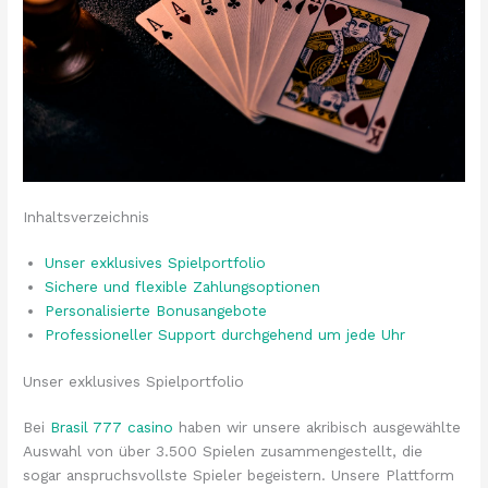
Inhaltsverzeichnis
Unser exklusives Spielportfolio
Sichere und flexible Zahlungsoptionen
Personalisierte Bonusangebote
Professioneller Support durchgehend um jede Uhr
Unser exklusives Spielportfolio
Bei
Brasil 777 casino
haben wir unsere akribisch ausgewählte
Auswahl von über 3.500 Spielen zusammengestellt, die
sogar anspruchsvollste Spieler begeistern. Unsere Plattform