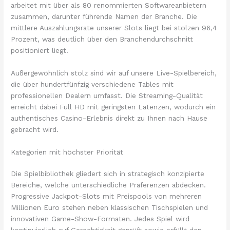
arbeitet mit über als 80 renommierten Softwareanbietern
zusammen, darunter führende Namen der Branche. Die
mittlere Auszahlungsrate unserer Slots liegt bei stolzen 96,4
Prozent, was deutlich über den Branchendurchschnitt
positioniert liegt.
Außergewöhnlich stolz sind wir auf unsere Live-Spielbereich,
die über hundertfünfzig verschiedene Tables mit
professionellen Dealern umfasst. Die Streaming-Qualität
erreicht dabei Full HD mit geringsten Latenzen, wodurch ein
authentisches Casino-Erlebnis direkt zu Ihnen nach Hause
gebracht wird.
Kategorien mit höchster Priorität
Die Spielbibliothek gliedert sich in strategisch konzipierte
Bereiche, welche unterschiedliche Präferenzen abdecken.
Progressive Jackpot-Slots mit Preispools von mehreren
Millionen Euro stehen neben klassischen Tischspielen und
innovativen Game-Show-Formaten. Jedes Spiel wird
kontinuierlich auf Gerechtigkeit geprüft sowie erfüllt den