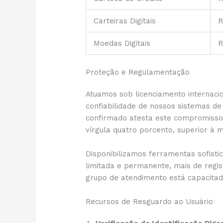
Carteiras Digitais
R
Moedas Digitais
R
Proteção e Regulamentação
Atuamos sob licenciamento internaci
confiabilidade de nossos sistemas d
confirmado atesta este compromisso:
vírgula quatro porcento, superior à 
Disponibilizamos ferramentas sofisti
limitada e permanente, mais de regi
grupo de atendimento está capacitad
Recursos de Resguardo ao Usuário