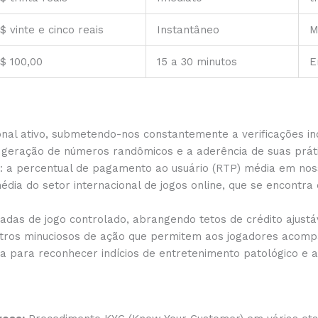
$ vinte e cinco reais
Instantâneo
M
$ 100,00
15 a 30 minutos
E
onal ativo, submetendo-nos constantemente a verificações 
e geração de números randômicos e a aderência de suas prá
 a percentual de pagamento ao usuário (RTP) média em noss
média do setor internacional de jogos online, que se encontr
cadas de jogo controlado, abrangendo tetos de crédito ajustá
stros minuciosos de ação que permitem aos jogadores acomp
a para reconhecer indícios de entretenimento patológico e 