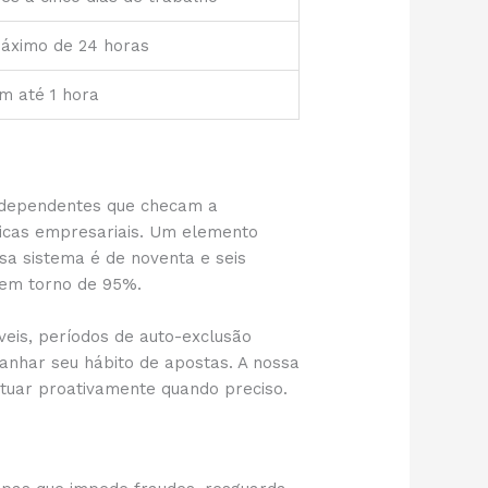
áximo de 24 horas
m até 1 hora
independentes que checam a
ticas empresariais. Um elemento
a sistema é de noventa e seis
a em torno de 95%.
veis, períodos de auto-exclusão
anhar seu hábito de apostas. A nossa
atuar proativamente quando preciso.