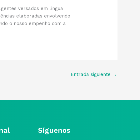
 agentes versados em língua
rrências elaboradas envolvendo
etindo o nosso empenho com a
Entrada siguiente
→
nal
Síguenos