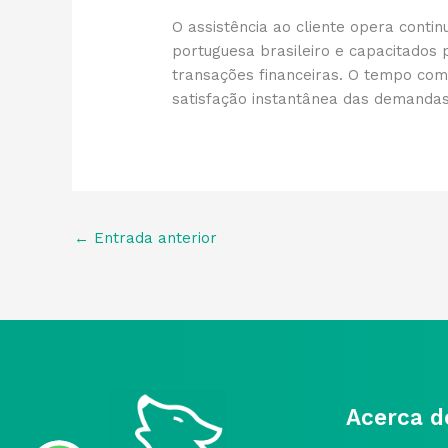
O assistência ao cliente opera conti
portuguesa brasileiro e capacitados
transações financeiras. O tempo comu
satisfação instantânea das demandas
←
Entrada anterior
Acerca d