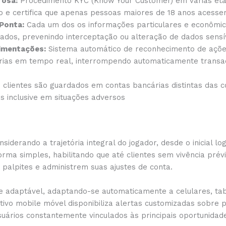
rosa:
Procedimento KYC (Know Your Customer) em várias eta
ão e certifica que apenas pessoas maiores de 18 anos acess
 Ponta:
Cada um dos os informações particulares e econômic
ados, prevenindo interceptação ou alteração de dados sensí
imentações:
Sistema automático de reconhecimento de ações
ias em tempo real, interrompendo automaticamente transa
 clientes são guardados em contas bancárias distintas das 
s inclusive em situações adversos
erando a trajetória integral do jogador, desde o inicial log
rma simples, habilitando que até clientes sem vivência prév
 palpites e administrem suas ajustes de conta.
 adaptável, adaptando-se automaticamente a celulares, ta
ativo mobile móvel disponibiliza alertas customizadas sobre p
suários constantemente vinculados às principais oportunidad