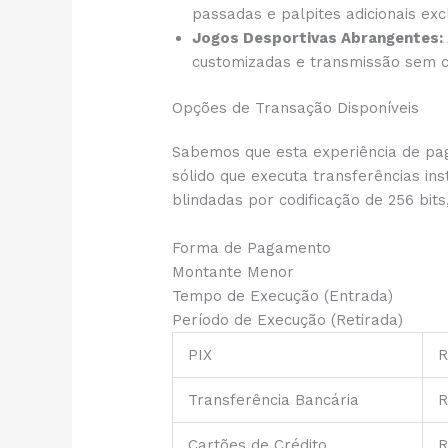
passadas e palpites adicionais exc
Jogos Desportivas Abrangentes:
customizadas e transmissão sem c
Opções de Transação Disponíveis
Sabemos que esta experiência de pag
sólido que executa transferências i
blindadas por codificação de 256 bits,
Forma de Pagamento
Montante Menor
Tempo de Execução (Entrada)
Período de Execução (Retirada)
PIX
R
Transferência Bancária
R
Cartões de Crédito
R