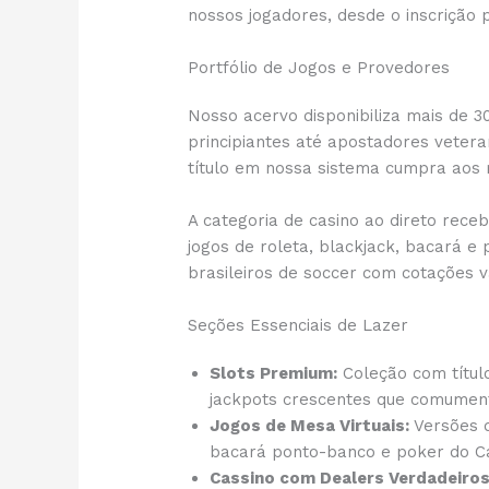
nossos jogadores, desde o inscrição p
Portfólio de Jogos e Provedores
Nosso acervo disponibiliza mais de 
principiantes até apostadores veter
título em nossa sistema cumpra aos 
A categoria de casino ao direto receb
jogos de roleta, blackjack, bacará e
brasileiros de soccer com cotações 
Seções Essenciais de Lazer
Slots Premium:
Coleção com título
jackpots crescentes que comument
Jogos de Mesa Virtuais:
Versões d
bacará ponto-banco e poker do Ca
Cassino com Dealers Verdadeiros