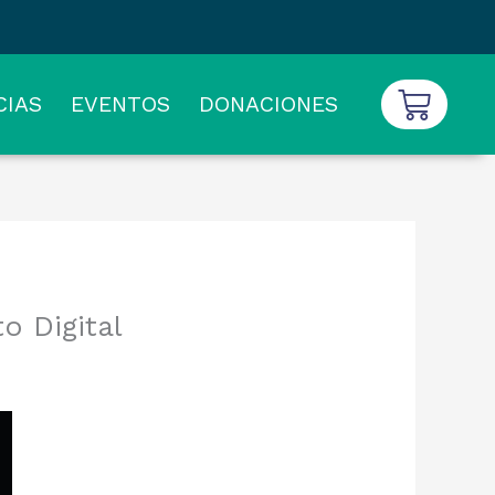
Carrit
CIAS
EVENTOS
DONACIONES
o Digital