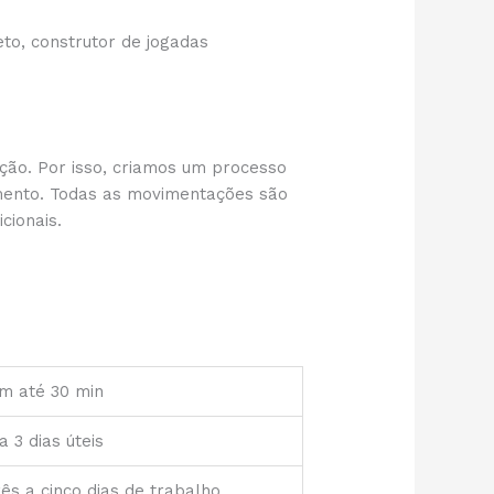
eto, construtor de jogadas
ção. Por isso, criamos um processo
gmento. Todas as movimentações são
cionais.
m até 30 min
 a 3 dias úteis
rês a cinco dias de trabalho