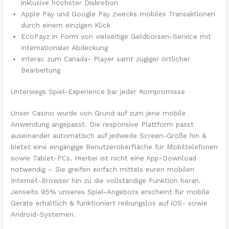
inklusive höchster Diskretion
Apple Pay und Google Pay zwecks mobiles Transaktionen
durch einem einzigen Klick
EcoPayz in Form von vielseitige Geldbörsen-Service mit
internationaler Abdeckung
Interac zum Canada- Player samt zügiger örtlicher
Bearbeitung
Unterwegs Spiel-Experience bar jeder Kompromisse
Unser Casino wurde von Grund auf zum jene mobile
Anwendung angepasst. Die responsive Plattform passt
auseinander automatisch auf jedwede Screen-Größe hin &
bietet eine eingängige Benutzeroberfläche für Mobiltelefonen
sowie Tablet-PCs. Hierbei ist nicht eine App-Download
notwendig – Sie greifen einfach mittels euren mobilen
Internet-Browser hin zu die vollständige Funktion heran.
Jenseits 95% unseres Spiel-Angebots erscheint für mobile
Geräte erhältlich & funktioniert reibungslos auf iOS- sowie
Android-Systemen.