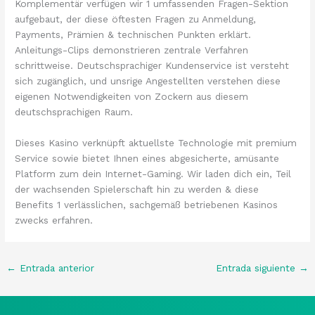
Komplementär verfügen wir 1 umfassenden Fragen-Sektion
aufgebaut, der diese öftesten Fragen zu Anmeldung,
Payments, Prämien & technischen Punkten erklärt.
Anleitungs-Clips demonstrieren zentrale Verfahren
schrittweise. Deutschsprachiger Kundenservice ist versteht
sich zugänglich, und unsrige Angestellten verstehen diese
eigenen Notwendigkeiten von Zockern aus diesem
deutschsprachigen Raum.
Dieses Kasino verknüpft aktuellste Technologie mit premium
Service sowie bietet Ihnen eines abgesicherte, amüsante
Platform zum dein Internet-Gaming. Wir laden dich ein, Teil
der wachsenden Spielerschaft hin zu werden & diese
Benefits 1 verlässlichen, sachgemäß betriebenen Kasinos
zwecks erfahren.
←
Entrada anterior
Entrada siguiente
→