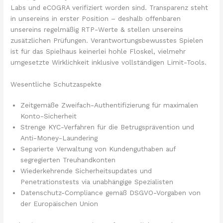
Labs und eCOGRA verifiziert worden sind. Transparenz steht
in unsereins in erster Position – deshalb offenbaren
unsereins regelmäßig RTP-Werte & stellen unsereins
zusätzlichen Prüfungen. Verantwortungsbewusstes Spielen
ist für das Spielhaus keinerlei hohle Floskel, vielmehr
umgesetzte Wirklichkeit inklusive vollständigen Limit-Tools.
Wesentliche Schutzaspekte
Zeitgemäße Zweifach-Authentifizierung für maximalen
Konto-Sicherheit
Strenge KYC-Verfahren für die Betrugsprävention und
Anti-Money-Laundering
Separierte Verwaltung von Kundenguthaben auf
segregierten Treuhandkonten
Wiederkehrende Sicherheitsupdates und
Penetrationstests via unabhängige Spezialisten
Datenschutz-Compliance gemäß DSGVO-Vorgaben von
der Europäischen Union