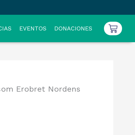
Carrit
CIAS
EVENTOS
DONACIONES
n som Erobret Nordens