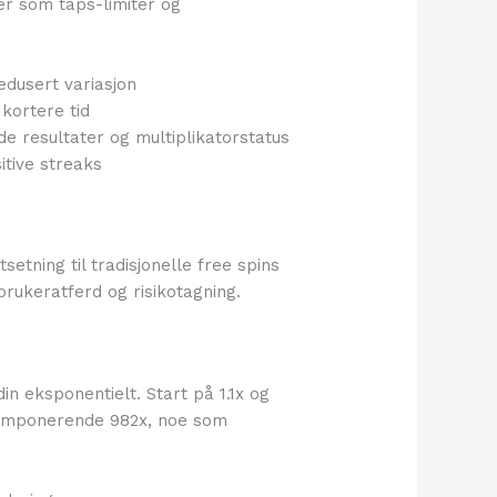
er som taps-limiter og
redusert variasjon
kortere tid
 resultater og multiplikatorstatus
itive streaks
etning til tradisjonelle free spins
rukeratferd og risikotagning.
in eksponentielt. Start på 1.1x og
de imponerende 982x, noe som