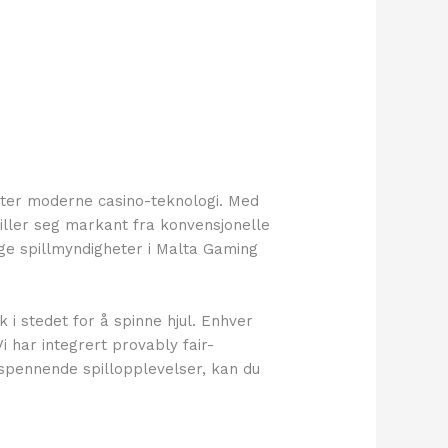
møter moderne casino-teknologi. Med
killer seg markant fra konvensjonelle
gige spillmyndigheter i Malta Gaming
i stedet for å spinne hjul. Enhver
i har integrert provably fair-
 spennende spillopplevelser, kan du