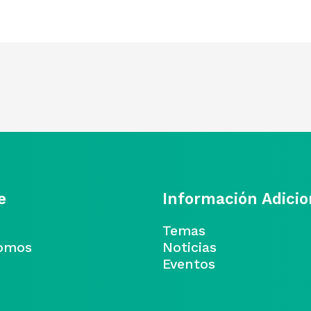
e
Información Adicio
Temas
Somos
Noticias
Eventos