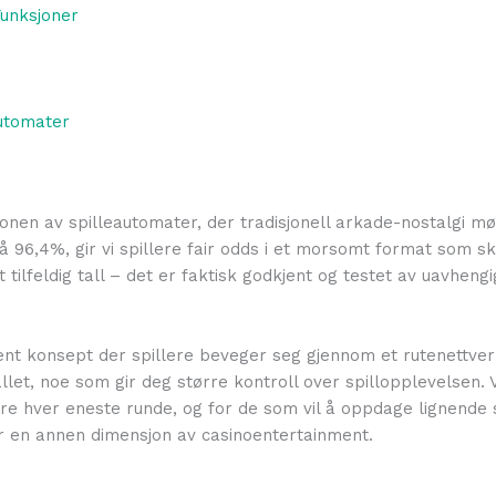
unksjoner
utomater
sjonen av spilleautomater, der tradisjonell arkade-nostalgi 
på 96,4%, gir vi spillere fair odds i et morsomt format som s
t tilfeldig tall – det er faktisk godkjent og testet av uavhen
t konsept der spillere beveger seg gjennom et rutenettverk 
llet, noe som gir deg større kontroll over spillopplevelsen. V
sere hver eneste runde, og for de som vil å oppdage lignende
r en annen dimensjon av casinoentertainment.