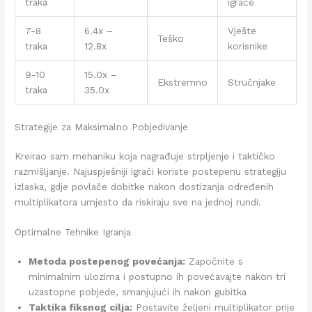
traka
igrače
7-8
6.4x –
Vješte
Teško
traka
12.8x
korisnike
9-10
15.0x –
Ekstremno
Stručnjake
traka
35.0x
Strategije za Maksimalno Pobjedivanje
Kreirao sam mehaniku koja nagrađuje strpljenje i taktičko
razmišljanje. Najuspješniji igrači koriste postepenu strategiju
izlaska, gdje povlače dobitke nakon dostizanja određenih
multiplikatora umjesto da riskiraju sve na jednoj rundi.
Optimalne Tehnike Igranja
Metoda postepenog povećanja:
Započnite s
minimalnim ulozima i postupno ih povećavajte nakon tri
uzastopne pobjede, smanjujući ih nakon gubitka
Taktika fiksnog cilja:
Postavite željeni multiplikator prije