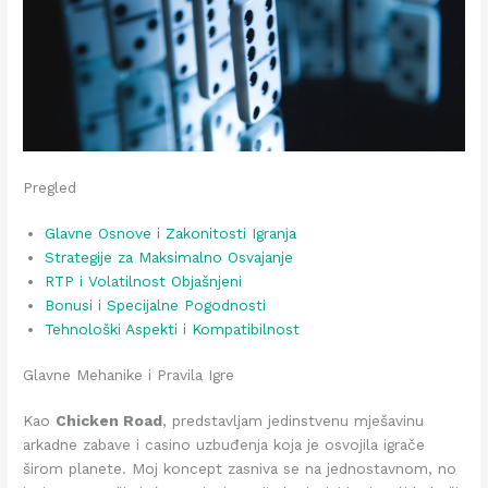
Pregled
Glavne Osnove i Zakonitosti Igranja
Strategije za Maksimalno Osvajanje
RTP i Volatilnost Objašnjeni
Bonusi i Specijalne Pogodnosti
Tehnološki Aspekti i Kompatibilnost
Glavne Mehanike i Pravila Igre
Kao
Chicken Road
, predstavljam jedinstvenu mješavinu
arkadne zabave i casino uzbuđenja koja je osvojila igrače
širom planete. Moj koncept zasniva se na jednostavnom, no