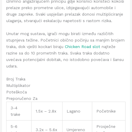
iznimno angažirajućem principu gdje korisnici koristeći kokoši
prelaze preko prometne ulice, izbjegavajući automobile i
druge zapreke. Svaki uspješan prelazak donosi multipliciranje
ulaganja, stvarajući eskalaciju napetosti s rastom rizika.
Unutar mog sustava, igrači mogu birati između različitih
stupnjeva težine. Početnici obično počinju sa manjim brojem
traka, dok vješti kockari biraju
Chicken Road slot
najteže
razine sa do 10 prometnih traka. Svaka traka dodatno
uvećava potencijalni dobitak, no istodobno povećava i šansu
udara.
Broj Traka
Multiplikator
Poteškoća
Preporučeno Za
3-4
1.5x – 2.8x
Lagano
Početnike
trake
5-6
Prosječne
3.2x – 5.6x
Umjereno