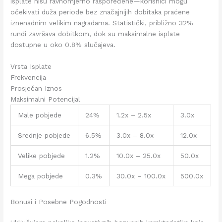
isplate nisu ravnomjerno raspoređene—korisnici mogu
očekivati duža periode bez značajnijih dobitaka praćene
iznenadnim velikim nagradama. Statistički, približno 32%
rundi završava dobitkom, dok su maksimalne isplate
dostupne u oko 0.8% slučajeva.
Vrsta Isplate
Frekvencija
Prosječan Iznos
Maksimalni Potencijal
Male pobjede
24%
1.2x – 2.5x
3.0x
Srednje pobjede
6.5%
3.0x – 8.0x
12.0x
Velike pobjede
1.2%
10.0x – 25.0x
50.0x
Mega pobjede
0.3%
30.0x – 100.0x
500.0x
Bonusi i Posebne Pogodnosti