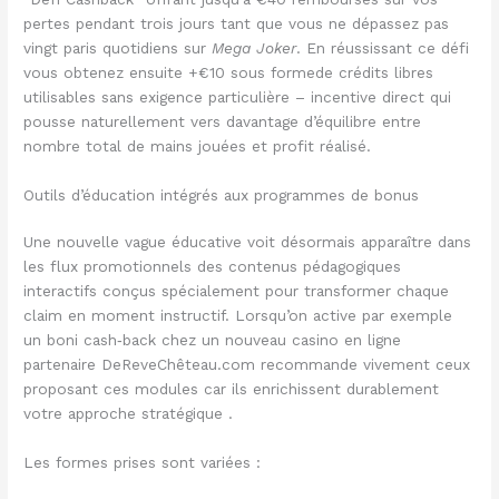
pertes pendant trois jours tant que vous ne dépassez pas
vingt paris quotidiens sur
Mega Joker
. En réussissant ce défi
vous obtenez ensuite +€10 sous formede crédits libres
utilisables sans exigence particulière – incentive direct qui
pousse naturellement vers davantage d’équilibre entre
nombre total de mains jouées et profit réalisé.
Outils d’éducation intégrés aux programmes de bonus
Une nouvelle vague éducative voit désormais apparaître dans
les flux promotionnels des contenus pédagogiques
interactifs conçus spécialement pour transformer chaque
claim en moment instructif​. Lorsqu’on active par exemple
un boni cash‑back chez un nouveau casino en ligne
partenaire DeReveChêteau.com recommande vivement ceux
proposant ces modules car ils enrichissent durablement
votre approche stratégique .
Les formes prises sont variées​ :