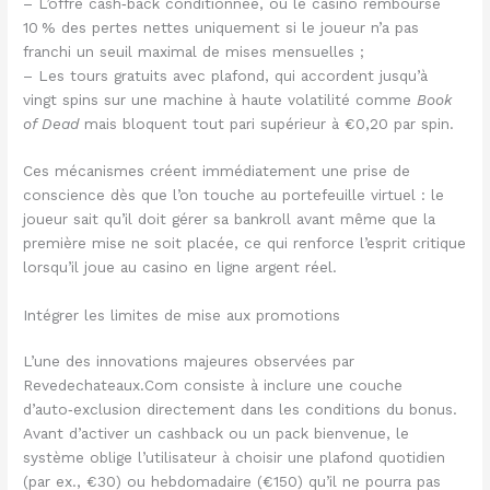
– L’offre cash‑back conditionnée, où le casino rembourse
10 % des pertes nettes uniquement si le joueur n’a pas
franchi un seuil maximal de mises mensuelles ;
– Les tours gratuits avec plafond, qui accordent jusqu’à
vingt spins sur une machine à haute volatilité comme
Book
of Dead
mais bloquent tout pari supérieur à €0,20 par spin.
Ces mécanismes créent immédiatement une prise de
conscience dès que l’on touche au portefeuille virtuel : le
joueur sait qu’il doit gérer sa bankroll avant même que la
première mise ne soit placée, ce qui renforce l’esprit critique
lorsqu’il joue au casino en ligne argent réel.
Intégrer les limites de mise aux promotions
L’une des innovations majeures observées par
Revedechateaux.Com consiste à inclure une couche
d’auto‑exclusion directement dans les conditions du bonus.
Avant d’activer un cashback ou un pack bienvenue, le
système oblige l’utilisateur à choisir une plafond quotidien
(par ex., €30) ou hebdomadaire (€150) qu’il ne pourra pas