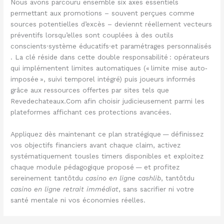
Nous avons parcouru ensemble six axes essentiels
permettant aux promotions – souvent perçues comme
sources potentielles d’excès – devien­nt réellement vecteurs
préventifs lorsqu’elles sont couplées à des outils
conscients·système éducatifs·et paramétrages personnalisés​
. La clé réside dans cette double responsabilité : opérateurs
qui implémentent limites automatiques (« limite mise auto‐
imposée », suivi temporel intégré) puis joueurs informés
grâce aux ressources offertes par sites tels que
Revedechateaux.Com afin choisir judicieusement parmi les
plateformes affichant ces protections avancées.​
Appliquez dès maintenant ce plan stratégique — définissez
vos objectifs financiers avant chaque claim, activez
systématiquement tousles timers disponibles et exploitez
chaque module pédagogique proposé — et profitez
sereinement tantôtdu
casino en ligne cashlib
, tantôtdu
casino en ligne retrait immédiat
, sans sacrifier ni votre
santé mentale ni vos économies réelles.​