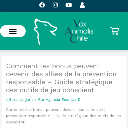
Ir
F
I
Y
U
al
a
n
o
s
c
s
u
e
contenido
e
t
t
r
b
a
u
Carr
o
g
b
o
r
e
k
a
Quiénes Somos
Áreas de Trabajo
m
Comment les bonus peuvent
devenir des alliés de la prévention
responsable – Guide stratégique
des outils de jeu conscient
/
Sin categoría
/ Por
Agencia Esencia-D
Comment les bonus peuvent devenir des alliés de la
prévention responsable – Guide stratégique des outils de jeu
conscient