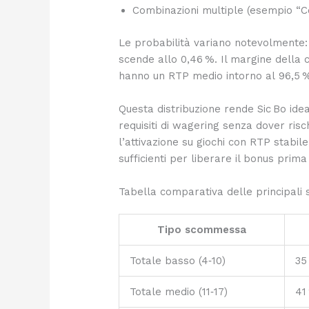
Combina­zioni multiple (esempio “C
Le probabilità variano notevolmente: 
scende allo 0,46 %. Il margine della
hanno un RTP medio intorno al 96,5 %,
Questa distribuzione rende Sic Bo ide
requisiti di wagering senza dover ris
l’attivazione su giochi con RTP stabil
sufficienti per liberare il bonus prima
Tabella comparativa delle principali
Tipo scommessa
Totale basso (4‑10)
35
Totale medio (11‑17)
41