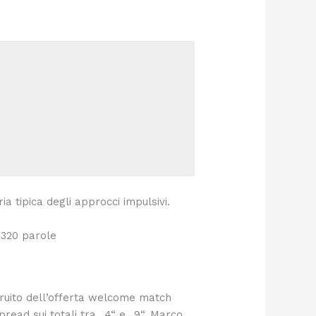
a tipica degli approcci impulsivi.
 320 parole
fruito dell’offerta welcome match
read sui totali tra „4“ e „9“, Marco