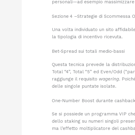
personali—ad esempio massimizzare la
Sezione 4 –​Strategie di Scommessa Ot
Una volta individuato un sito affidabil
la tipologia di incentivo ricevuta.
Bet‑Spread sui totali medio‑bassi
Questa tecnica prevede la distribuzion
Total “4”, Total “5” ed Even/Odd (“par
raggiunge il requisito
wagering
. Poich
delle singole puntate isolate.
One‑Number Boost durante cashback 
Se si possiede un programma VIP che r
dello staking su numeri singoli pres
ma l’effetto moltiplicatore del cash