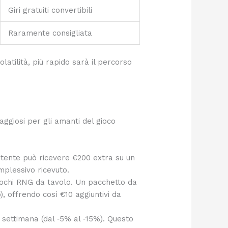
Giri gratuiti convertibili
Raramente consigliata
atilità, più rapido sarà il percorso
aggiosi per gli amanti del gioco
tente può ricevere €200 extra su un
mplessivo ricevuto.
iochi RNG da tavolo. Un pacchetto da
), offrendo così €10 aggiuntivi da
 settimana (dal ‑5% al ‑15%). Questo