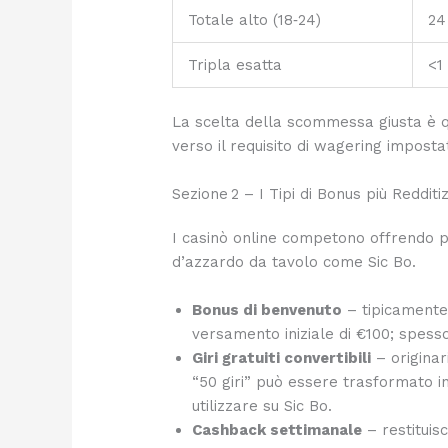
Totale alto (18‑24)
24
Tripla esatta
<1
La scelta della scommessa giusta è qui
verso il requisito di wagering imposta
Sezione 2 – I Tipi di Bonus più Redditi
I casinò online competono offrendo pa
d’azzardo da tavolo come Sic Bo.
Bonus di benvenuto
– tipicamente
versamento iniziale di €100; spesso
Giri gratuiti convertibili
– originar
“50 giri” può essere trasformato in 
utilizzare su Sic Bo.
Cashback settimanale
– restituis