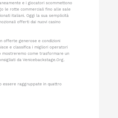
ultaneamente e i giocatori scommettono
ngo le rotte commerciali fino alle sale
nati italiani. Oggi la sua semplicità
zionali offerti dai nuovi casino
n offerte generose e condizioni
sce e classifica i migliori operatori
icolo mostreremo come trasformare un
 consigliati da Venicebackstage.Org.
no essere raggruppate in quattro