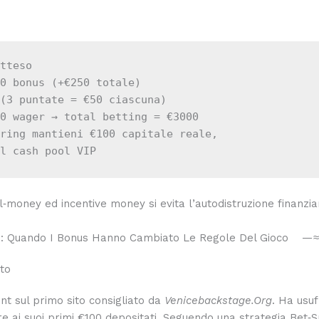
tteso

0 bonus (+€250 totale)

(3 puntate = €50 ciascuna)

0 wager → total betting = €3000

ring mantieni €100 capitale reale,

money ed incentive money si evita l’autodistruzione finanziari
i: Quando I Bonus Hanno Cambiato Le Regole Del Gioco — ≈
ato
t sul primo sito consigliato da
Venicebackstage.Org
. Ha usu
e ai suoi primi €100 depositati. Seguendo una strategia Bet‑Sp