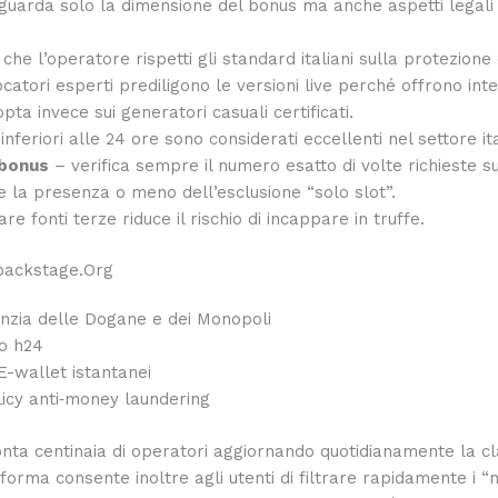
iguarda solo la dimensione del bonus ma anche aspetti legali 
he l’operatore rispetti gli standard italiani sulla protezione d
ocatori esperti prediligono le versioni live perché offrono in
 opta invece sui generatori casuali certificati.
nferiori alle 24 ore sono considerati eccellenti nel settore it
 bonus
– verifica sempre il numero esatto di volte richieste s
 e la presenza o meno dell’esclusione “solo slot”.
re fonti terze riduce il rischio di incappare in truffe.
ebackstage.Org
genzia delle Dogane e dei Monopoli
vo h24
E-wallet istantanei
icy anti‑money laundering
nta centinaia di operatori aggiornando quotidianamente la clas
forma consente inoltre agli utenti di filtrare rapidamente i “n