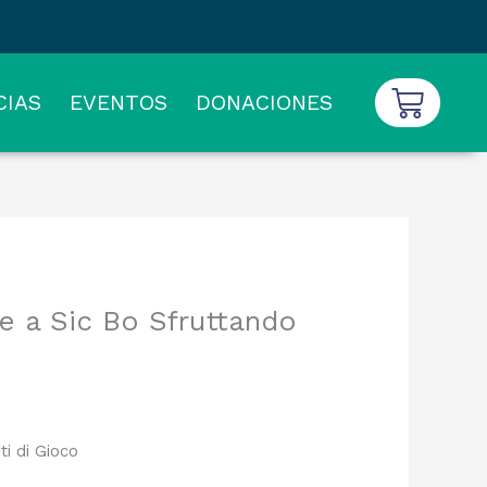
Carrit
CIAS
EVENTOS
DONACIONES
e a Sic Bo Sfruttando
ti di Gioco