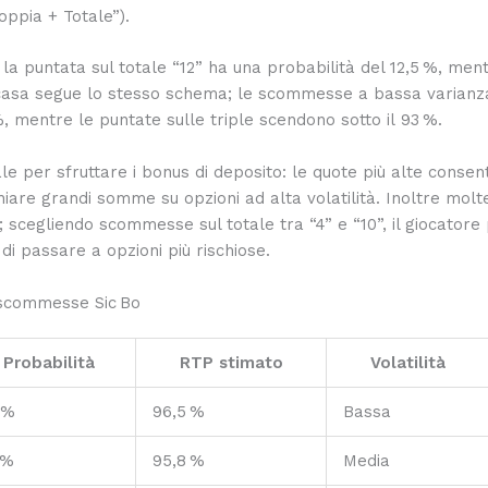
oppia + Totale”).
la puntata sul totale “12” ha una probabilità del 12,5 %, ment
 casa segue lo stesso schema; le scommesse a bassa varianz
 mentre le puntate sulle triple scendono sotto il 93 %.
ale per sfruttare i bonus di deposito: le quote più alte conse
chiare grandi somme su opzioni ad alta volatilità. Inoltre mol
e; scegliendo scommesse sul totale tra “4” e “10”, il giocator
 di passare a opzioni più rischiose.
 scommesse Sic Bo
Probabilità
RTP stimato
Volatilità
 %
96,5 %
Bassa
 %
95,8 %
Media