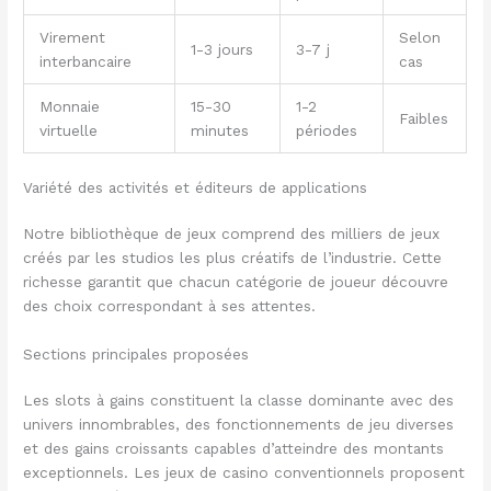
Virement
Selon
1-3 jours
3-7 j
interbancaire
cas
Monnaie
15-30
1-2
Faibles
virtuelle
minutes
périodes
Variété des activités et éditeurs de applications
Notre bibliothèque de jeux comprend des milliers de jeux
créés par les studios les plus créatifs de l’industrie. Cette
richesse garantit que chacun catégorie de joueur découvre
des choix correspondant à ses attentes.
Sections principales proposées
Les slots à gains constituent la classe dominante avec des
univers innombrables, des fonctionnements de jeu diverses
et des gains croissants capables d’atteindre des montants
exceptionnels. Les jeux de casino conventionnels proposent