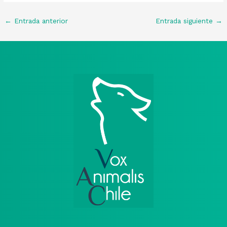
←
Entrada anterior
Entrada siguiente
→