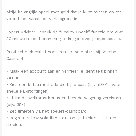
Altijd belangrijk: speel met geld dat je kunt missen en stel
vooraf een winst‑ en verliesgrens in.
Expert Advice: Gebruik de “Reality Check”‑functie om elke
30 minuten een herinnering te krijgen over je speelsessie.
Praktische checklist voor een soepele start bij Kokobet
Casino 4
• Maak een account aan en verifieer je identiteit binnen
24 uur.
• Kies een betaalmethode die bij je past (bijv. iDEAL voor
snelle NL‑stortingen).
• Claim de welkomstbonus en lees de wagering‑vereisten
(bijv. 35x).
• Zet limieten via het spelers‑dashboard.
• Begin met low‑volatility slots om je bankroll te laten
groeien.