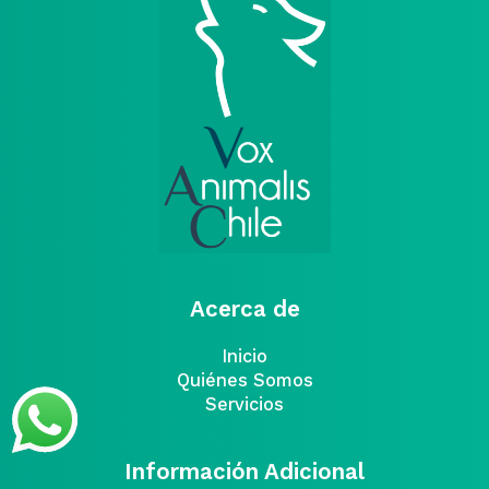
Acerca de
Inicio
Quiénes Somos
Servicios
Información Adicional