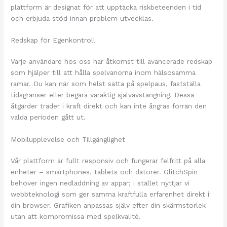
plattform är designat för att upptäcka riskbeteenden i tid
och erbjuda stöd innan problem utvecklas.
Redskap för Egenkontroll
Varje användare hos oss har åtkomst till avancerade redskap
som hjälper till att hålla spelvanorna inom hälsosamma
ramar. Du kan när som helst sätta på spelpaus, fastställa
tidsgränser eller begära varaktig självavstängning. Dessa
åtgärder träder i kraft direkt och kan inte ångras förrän den
valda perioden gått ut.
Mobilupplevelse och Tillgänglighet
Vår plattform är fullt responsiv och fungerar felfritt på alla
enheter – smartphones, tablets och datorer. GlitchSpin
behöver ingen nedladdning av appar; i stället nyttjar vi
webbteknologi som ger samma kraftfulla erfarenhet direkt i
din browser. Grafiken anpassas själv efter din skärmstorlek
utan att kompromissa med spelkvalité.