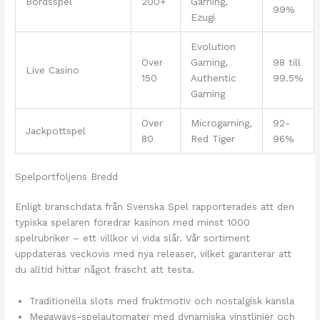
Bordsspel
200+
Gaming,
99%
Ezugi
Evolution
Över
Gaming,
98 till
Live Casino
150
Authentic
99.5%
Gaming
Över
Microgaming,
92-
Jackpottspel
80
Red Tiger
96%
Spelportföljens Bredd
Enligt branschdata från Svenska Spel rapporterades att den
typiska spelaren föredrar kasinon med minst 1000
spelrubriker – ett villkor vi vida slår. Vår sortiment
uppdateras veckovis med nya releaser, vilket garanterar att
du alltid hittar något fräscht att testa.
Traditionella slots med fruktmotiv och nostalgisk känsla
Megaways-spelautomater med dynamiska vinstlinjer och