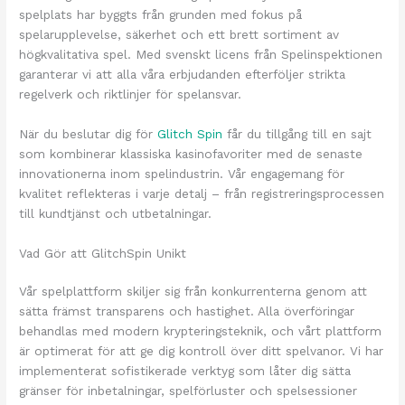
spelplats har byggts från grunden med fokus på
spelarupplevelse, säkerhet och ett brett sortiment av
högkvalitativa spel. Med svenskt licens från Spelinspektionen
garanterar vi att alla våra erbjudanden efterföljer strikta
regelverk och riktlinjer för spelansvar.
När du beslutar dig för
Glitch Spin
får du tillgång till en sajt
som kombinerar klassiska kasinofavoriter med de senaste
innovationerna inom spelindustrin. Vår engagemang för
kvalitet reflekteras i varje detalj – från registreringsprocessen
till kundtjänst och utbetalningar.
Vad Gör att GlitchSpin Unikt
Vår spelplattform skiljer sig från konkurrenterna genom att
sätta främst transparens och hastighet. Alla överföringar
behandlas med modern krypteringsteknik, och vårt plattform
är optimerat för att ge dig kontroll över ditt spelvanor. Vi har
implementerat sofistikerade verktyg som låter dig sätta
gränser för inbetalningar, spelförluster och spelsessioner