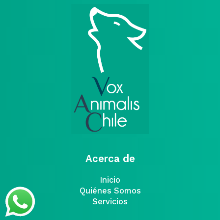
Acerca de
Inicio
Quiénes Somos
Servicios