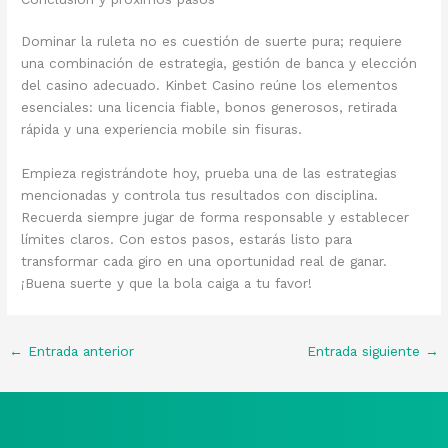
Dominar la ruleta no es cuestión de suerte pura; requiere
una combinación de estrategia, gestión de banca y elección
del casino adecuado. Kinbet Casino reúne los elementos
esenciales: una licencia fiable, bonos generosos, retirada
rápida y una experiencia mobile sin fisuras.
Empieza registrándote hoy, prueba una de las estrategias
mencionadas y controla tus resultados con disciplina.
Recuerda siempre jugar de forma responsable y establecer
límites claros. Con estos pasos, estarás listo para
transformar cada giro en una oportunidad real de ganar.
¡Buena suerte y que la bola caiga a tu favor!
←
Entrada anterior
Entrada siguiente
→