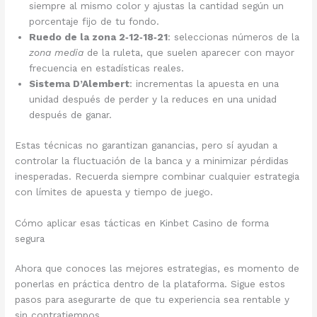
siempre al mismo color y ajustas la cantidad según un
porcentaje fijo de tu fondo.
Ruedo de la zona 2‑12‑18‑21
: seleccionas números de la
zona media
de la ruleta, que suelen aparecer con mayor
frecuencia en estadísticas reales.
Sistema D’Alembert
: incrementas la apuesta en una
unidad después de perder y la reduces en una unidad
después de ganar.
Estas técnicas no garantizan ganancias, pero sí ayudan a
controlar la fluctuación de la banca y a minimizar pérdidas
inesperadas. Recuerda siempre combinar cualquier estrategia
con límites de apuesta y tiempo de juego.
Cómo aplicar esas tácticas en Kinbet Casino de forma
segura
Ahora que conoces las mejores estrategias, es momento de
ponerlas en práctica dentro de la plataforma. Sigue estos
pasos para asegurarte de que tu experiencia sea rentable y
sin contratiempos.