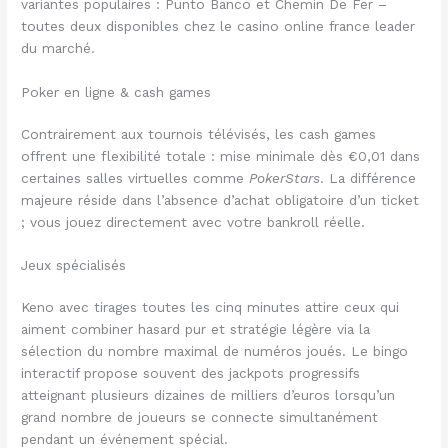
variantes populaires : Punto Banco et Chemin De Fer –
toutes deux disponibles chez le casino online france leader
du marché.
Poker en ligne & cash games
Contrairement aux tournois télévisés, les cash games
offrent une flexibilité totale : mise minimale dès €0,01 dans
certaines salles virtuelles comme
PokerStars
. La différence
majeure réside dans l’absence d’achat obligatoire d’un ticket
; vous jouez directement avec votre bankroll réelle.
Jeux spécialisés
Keno avec tirages toutes les cinq minutes attire ceux qui
aiment combiner hasard pur et stratégie légère via la
sélection du nombre maximal de numéros joués. Le bingo
interactif propose souvent des jackpots progressifs
atteignant plusieurs dizaines de milliers d’euros lorsqu’un
grand nombre de joueurs se connecte simultanément
pendant un événement spécial.