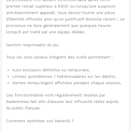
premier retrait supérieur à €500 ou lorsqu’une suspicion
anti‑blanchiment apparaît. Vous devrez fournir une pièce
d’identité officielle ainsi qu’un justificatif domicile récent ; ce
processus ne dure généralement que quelques heures
lorsqu’il est traité par une équipe dédiée.
Gestion responsable du jeu
Tous les sites sérieux intègrent des outils permettant :
Auto‑exclusion définitive ou temporaire,
Limites quotidiennes / hebdomadaires sur les dépôts,
Alertes temps/argent affichées pendant chaque session,
Ces fonctionnalités sont régulièrement testées par
Basketnews.Net afin d’assurer leur efficacité réelle auprès
du public français.
Comment optimiser son bankroll ?