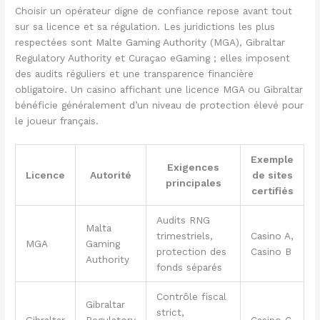
Choisir un opérateur digne de confiance repose avant tout
sur sa licence et sa régulation. Les juridictions les plus
respectées sont Malte Gaming Authority (MGA), Gibraltar
Regulatory Authority et Curaçao eGaming ; elles imposent
des audits réguliers et une transparence financière
obligatoire. Un casino affichant une licence MGA ou Gibraltar
bénéficie généralement d’un niveau de protection élevé pour
le joueur français.
Exemple
Exigences
Licence
Autorité
de sites
principales
certifiés
Audits RNG
Malta
trimestriels,
Casino A,
MGA
Gaming
protection des
Casino B
Authority
fonds séparés
Contrôle fiscal
Gibraltar
strict,
Gibraltar
Regulatory
Casino C