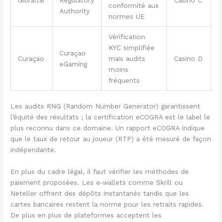
conformité aux
Authority
normes UE
Vérification
KYC simplifiée
Curaçao
Curaçao
mais audits
Casino D
eGaming
moins
fréquents
Les audits RNG (Random Number Generator) garantissent
l’équité des résultats ; la certification eCOGRA est le label le
plus reconnu dans ce domaine. Un rapport eCOGRA indique
que le taux de retour au joueur (RTP) a été mesuré de façon
indépendante.
En plus du cadre légal, il faut vérifier les méthodes de
paiement proposées. Les e‑wallets comme Skrill ou
Neteller offrent des dépôts instantanés tandis que les
cartes bancaires restent la norme pour les retraits rapides.
De plus en plus de plateformes acceptent les