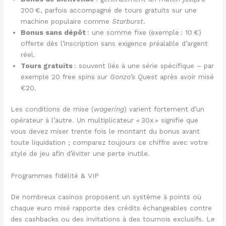
200 €, parfois accompagné de tours gratuits sur une
machine populaire comme
Starburst
.
Bonus sans dépôt
: une somme fixe (exemple : 10 €)
offerte dès l’inscription sans exigence préalable d’argent
réel.
Tours gratuits
: souvent liés à une série spécifique – par
exemple 20 free spins sur
Gonzo’s Quest
après avoir misé
€20.
Les conditions de mise (
wagering
) varient fortement d’un
opérateur à l’autre. Un multiplicateur « 30x » signifie que
vous devez miser trente fois le montant du bonus avant
toute liquidation ; comparez toujours ce chiffre avec votre
style de jeu afin d’éviter une perte inutile.
Programmes fidélité & VIP
De nombreux casinos proposent un système à points où
chaque euro misé rapporte des crédits échangeables contre
des cashbacks ou des invitations à des tournois exclusifs. Le