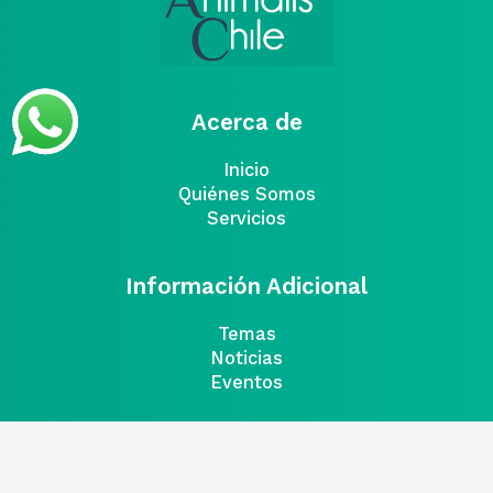
Acerca de
Inicio
Quiénes Somos
Servicios
Información Adicional
Temas
Noticias
Eventos
Síguenos