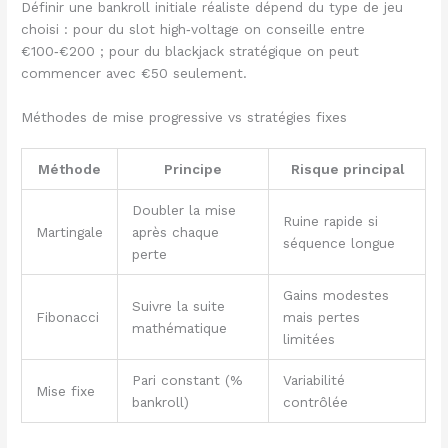
Définir une bankroll initiale réaliste dépend du type de jeu
choisi : pour du slot high‑voltage on conseille entre
€100‑€200 ; pour du blackjack stratégique on peut
commencer avec €50 seulement.
Méthodes de mise progressive vs stratégies fixes
Méthode
Principe
Risque principal
Doubler la mise
Ruine rapide si
Martingale
après chaque
séquence longue
perte
Gains modestes
Suivre la suite
Fibonacci
mais pertes
mathématique
limitées
Pari constant (%
Variabilité
Mise fixe
bankroll)
contrôlée