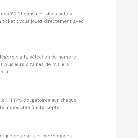
e dès €0,01 dans certaines salles
n ticket ; vous jouez directement avec
 légère via la sélection du nombre
 plusieurs dizaines de milliers
cial.
ole HTTPS obligatoires sur chaque
té impossible à intercepter.
orique des paris et coordonnées