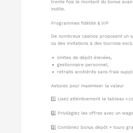
trente fois le montant du bonus avant 
inutile.
Programmes fidélité & VIP
De nombreux casinos proposent un s
ou des invitations à des tournois exclu
limites de dépôt élevées,
gestionnaire personnel,
retraits accélérés sans frais supp
Astuces pour maximiser la valeur
1️⃣ Lisez attentivement le tableau « 
2️⃣ Privilégiez les offres avec un wage
3️⃣ Combinez bonus dépôt + tours grat