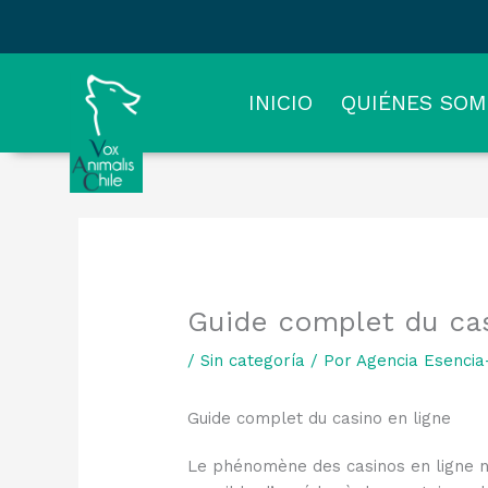
Ir
al
contenido
INICIO
QUIÉNES SO
Guide complet du cas
/
Sin categoría
/ Por
Agencia Esencia
Guide complet du casino en ligne
Le phénomène des casinos en ligne ne