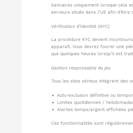
bancaires uniquement lorsque cela e
serveurs situés dans l’UE afin d’être
Vérification d’identité (KYC)
La procédure KYC devient incontourna
apparaît. Vous devrez fournir une pièc
que quelques heures lorsqu’il est tra
Gestion responsable du jeu
Tous les sites sérieux intègrent des o
Auto‑exclusion définitive ou tempor
Limites quotidiennes / hebdomadai
Alertes temps/argent affichées p
Ces fonctionnalités sont régulièremen