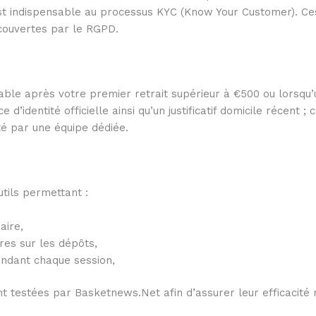
st indispensable au processus KYC (Know Your Customer). Ce
 couvertes par le RGPD.
ble après votre premier retrait supérieur à €500 ou lorsqu’
e d’identité officielle ainsi qu’un justificatif domicile récen
ité par une équipe dédiée.
utils permettant :
aire,
res sur les dépôts,
endant chaque session,
t testées par Basketnews.Net afin d’assurer leur efficacité r