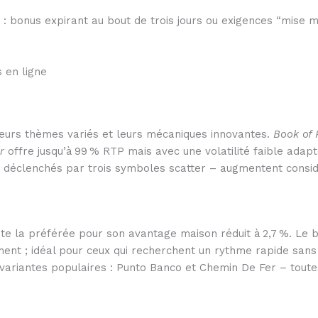
: bonus expirant au bout de trois jours ou exigences “mise m
s en ligne
 leurs thèmes variés et leurs mécaniques innovantes.
Book of
r
offre jusqu’à 99 % RTP mais avec une volatilité faible adap
ts déclenchés par trois symboles scatter – augmentent consid
te la préférée pour son avantage maison réduit à 2,7 %. Le bl
ent ; idéal pour ceux qui recherchent un rythme rapide sans 
variantes populaires : Punto Banco et Chemin De Fer – toute