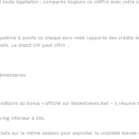
toute liquidation ; comparez toujours ce chiffre avec votre st
ystème à points où chaque euro misé rapporte des crédits 
sifs. Le statut VIP peut offrir :
lémentaires.
conditions du bonus » affiché sur Basketnews.Net – il résume 
ring inférieur à 20x.
uits sur la même session pour exploiter la volatilité élevée