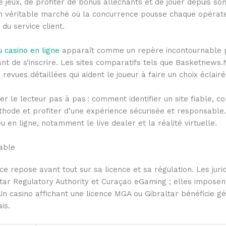
e jeux, de profiter de bonus alléchants et de jouer depuis s
 un véritable marché où la concurrence pousse chaque opérat
 du service client.
 casino en ligne
apparaît comme un repère incontournable p
ant de s’inscrire. Les sites comparatifs tels que Basketnews
revues détaillées qui aident le joueur à faire un choix éclairé
r le lecteur pas à pas : comment identifier un site fiable, c
hode et profiter d’une expérience sécurisée et responsabl
u en ligne, notamment le live dealer et la réalité virtuelle.
iable
ce repose avant tout sur sa licence et sa régulation. Les juri
tar Regulatory Authority et Curaçao eGaming ; elles imposent
 Un casino affichant une licence MGA ou Gibraltar bénéficie 
is.