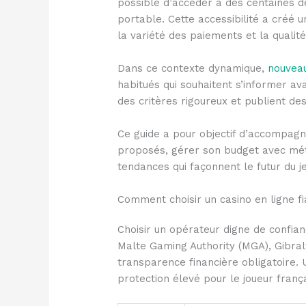
possible d’accéder à des centaines d
portable. Cette accessibilité a créé
la variété des paiements et la qualité
Dans ce contexte dynamique,
nouveau
habitués qui souhaitent s’informer av
des critères rigoureux et publient des 
Ce guide a pour objectif d’accompagne
proposés, gérer son budget avec mét
tendances qui façonnent le futur du je
Comment choisir un casino en ligne f
Choisir un opérateur digne de confian
Malte Gaming Authority (MGA), Gibral
transparence financière obligatoire.
protection élevé pour le joueur frança