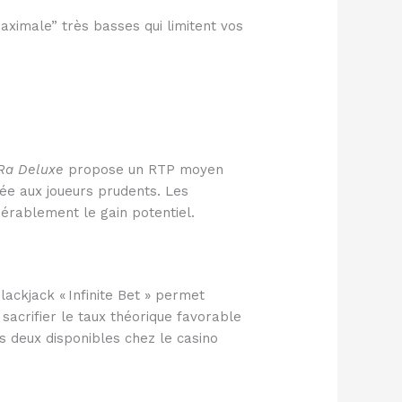
aximale” très basses qui limitent vos
 Ra Deluxe
propose un RTP moyen
tée aux joueurs prudents. Les
érablement le gain potentiel.
ackjack « Infinite Bet » permet
sacrifier le taux théorique favorable
s deux disponibles chez le casino