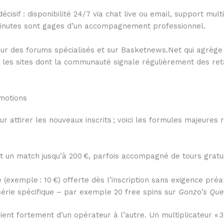
décisif : disponibilité 24/7 via chat live ou email, support mul
minutes sont gages d’un accompagnement professionnel.
 sur des forums spécialisés et sur Basketnews.Net qui agrège 
tez les sites dont la communauté signale régulièrement des r
omotions
our attirer les nouveaux inscrits ; voici les formules majeures
t un match jusqu’à 200 €, parfois accompagné de tours grat
(exemple : 10 €) offerte dès l’inscription sans exigence préa
 série spécifique – par exemple 20 free spins sur
Gonzo’s Que
rient fortement d’un opérateur à l’autre. Un multiplicateur « 3