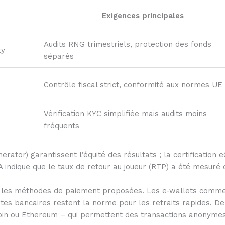
Exigences principales
Audits RNG trimestriels, protection des fonds
ty
séparés
Contrôle fiscal strict, conformité aux normes UE
Vérification KYC simplifiée mais audits moins
fréquents
tor) garantissent l’équité des résultats ; la certification 
indique que le taux de retour au joueur (RTP) a été mesuré 
ier les méthodes de paiement proposées. Les e‑wallets comme 
rtes bancaires restent la norme pour les retraits rapides. D
oin ou Ethereum – qui permettent des transactions anonymes 