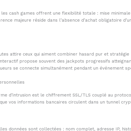
 les cash games offrent une flexibilité totale : mise minimal
férence majeure réside dans l’absence d’achat obligatoire d’u
utes attire ceux qui aiment combiner hasard pur et stratégie
teractif propose souvent des jackpots progressifs atteignant
oueurs se connecte simultanément pendant un événement spé
ersonnelles
me d’intrusion est le chiffrement SSL/TLS couplé au protoc
 que vos informations bancaires circulent dans un tunnel cryp
lles données sont collectées : nom complet, adresse IP, hist