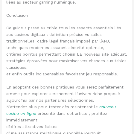
liées au secteur gaming numérique.
Conclusion
Ce guide a passé au crible tous les aspects essentiels liés
aux casinos digitaux : définition précise vs salles
traditionnelles, cadre légal français imposé par l’ANJ,
techniques modernes assurant sécurité optimale,
critères pointus permettant choisir LE nouveau site adéquat,
stratégies éprouvées pour maximiser vos chances aux tables
classiques,
et enfin outils indispensables favorisant jeu responsable.​
En adoptant ces bonnes pratiques vous serez parfaitement
armé·e pour explorer sereinement l’univers riche proposé
aujourd’hui par nos partenaires sélectionnés.
N’attendez plus pour tester dès maintenant le
nouveau
casino en ligne
présenté dans cet article ; profitez
immédiatement
d’offres attractives fiables,
d’une assistance multilingue disponible jour/nuit,