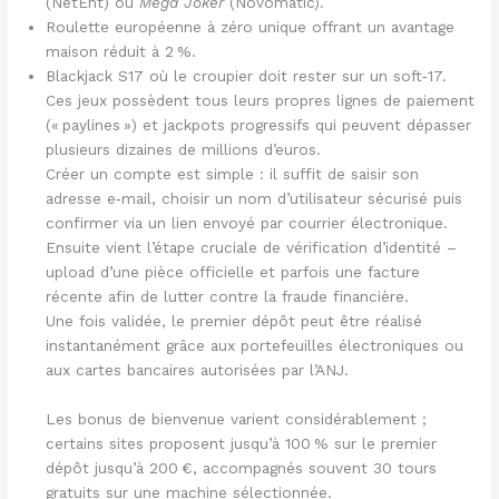
(NetEnt) ou
Mega Joker
(Novomatic).
Roulette européenne à zéro unique offrant un avantage
maison réduit à 2 %.
Blackjack S17 où le croupier doit rester sur un soft‑17.
Ces jeux possèdent tous leurs propres lignes de paiement
(« paylines ») et jackpots progressifs qui peuvent dépasser
plusieurs dizaines de millions d’euros.
Créer un compte est simple : il suffit de saisir son
adresse e‑mail, choisir un nom d’utilisateur sécurisé puis
confirmer via un lien envoyé par courrier électronique.
Ensuite vient l’étape cruciale de vérification d’identité –
upload d’une pièce officielle et parfois une facture
récente afin de lutter contre la fraude financière.
Une fois validée, le premier dépôt peut être réalisé
instantanément grâce aux portefeuilles électroniques ou
aux cartes bancaires autorisées par l’ANJ.
Les bonus de bienvenue varient considérablement ;
certains sites proposent jusqu’à 100 % sur le premier
dépôt jusqu’à 200 €, accompagnés souvent 30 tours
gratuits sur une machine sélectionnée.