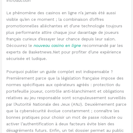
Introduction
Le phénomène des casinos en ligne n’a jamais été aussi
visible qu’en ce moment ; la combinaison d’offres
promotionnelles alléchantes et d’une technologie toujours
plus performante attire chaque jour davantage de joueurs
français curieux d’essayer leur chance depuis leur salon.
Découvrez le
nouveau casino en ligne
recommandé par les
experts de Basketnews.Net pour profiter d’une expérience
sécurisée et ludique.
Pourquoi publier un guide complet est indispensable ?
Premièrement parce que la législation française impose des
normes spécifiques aux opérateurs agréés : protection du
portefeuille joueur, contrôle anti‑blanchiment et obligations
relatives au jeu responsable sont scrupuleusement surveillés
par l’Autorité Nationale des Jeux (ANJ). Deuxièmement parce
que la cybersécurité évolue constamment ; connaître les
bonnes pratiques pour choisir un mot de passe robuste ou
activer l’authentification à deux facteurs évite bien des
désagréments futurs. Enfin, un tel dossier permet au public