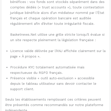
bénéfices : vos fonds sont stockés séparément dans des
comptes dédiés (« trust accounts »), toute contestation
juridique bénéficie alors d’un médiateur nommé par l’État
français et chaque opération bancaire est auditée
régulièrement afin d’éviter toute irrégularité fiscale.
Basketnews.Net utilise une grille stricte lorsqu’il évalue si
un site respecte pleinement la législation française :
Licence valide délivrée par l’ANJ affichée clairement sur la
page « À propos ».
Procédure KYC totalement automatisée mais
respectueuse du RGPD français.
Présence visible « outil auto‑exclusion » accessible
depuis le tableau utilisateur sans devoir contacter le
support client.
Seuls les établissements remplissant ces critères peuvent
être présentés comme recommandés sur notre plateforme
indépendente.