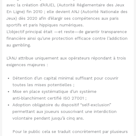
avec la création d’ARJEL (Autorité Réglementaire des Jeux
En Ligne) fin 2010 ; elle devient ANJ (Autorité Nationale des
Jeux) dès 2020 afin d’élargir ses compétences aux paris
sportifs et paris hippiques numériques.
L’objectif principal était —et reste—de garantir transparence
financière ainsi qu’une protection efficace contre l’addiction
au gambling.
L’ANJ attribue uniquement aux opérateurs répondant à trois
exigences majeures :
Détention d’un capital minimal suffisant pour couvrir
toutes les mises potentielles ;
Mise en place systématique d’un système
anti‑blanchiment certifié ISO 27001 ;
Adoption obligatoire du dispositif “self‑exclusion”
permettant aux joueurs souscrivant une interdiction
volontaire pendant jusqu’à cinq ans.
Pour le public cela se traduit concrètement par plusieurs