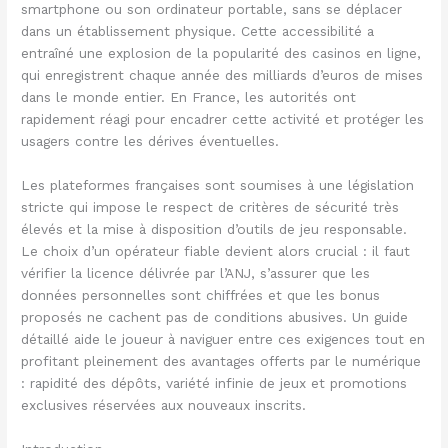
smartphone ou son ordinateur portable, sans se déplacer
dans un établissement physique. Cette accessibilité a
entraîné une explosion de la popularité des casinos en ligne,
qui enregistrent chaque année des milliards d’euros de mises
dans le monde entier. En France, les autorités ont
rapidement réagi pour encadrer cette activité et protéger les
usagers contre les dérives éventuelles.
Les plateformes françaises sont soumises à une législation
stricte qui impose le respect de critères de sécurité très
élevés et la mise à disposition d’outils de jeu responsable.
Le choix d’un opérateur fiable devient alors crucial : il faut
vérifier la licence délivrée par l’ANJ, s’assurer que les
données personnelles sont chiffrées et que les bonus
proposés ne cachent pas de conditions abusives. Un guide
détaillé aide le joueur à naviguer entre ces exigences tout en
profitant pleinement des avantages offerts par le numérique
: rapidité des dépôts, variété infinie de jeux et promotions
exclusives réservées aux nouveaux inscrits.