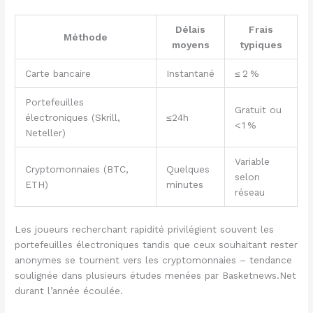
Délais
Frais
Méthode
moyens
typiques
Carte bancaire
Instantané
≤ 2 %
Portefeuilles
Gratuit ou
électroniques (Skrill,
≤24h
< 1 %
Neteller)
Variable
Cryptomonnaies (BTC,
Quelques
selon
ETH)
minutes
réseau
Les joueurs recherchant rapidité privilégient souvent les
portefeuilles électroniques tandis que ceux souhaitant rester
anonymes se tournent vers les cryptomonnaies – tendance
soulignée dans plusieurs études menées par Basketnews.Net
durant l’année écoulée.