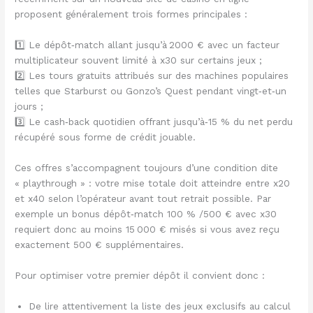
proposent généralement trois formes principales :
1️⃣ Le dépôt‑match allant jusqu’à 2000 € avec un facteur
multiplicateur souvent limité à x30 sur certains jeux ;
2️⃣ Les tours gratuits attribués sur des machines populaires
telles que Starburst ou Gonzo’s Quest pendant vingt‑et‑un
jours ;
3️⃣ Le cash‑back quotidien offrant jusqu’à‑15 % du net perdu
récupéré sous forme de crédit jouable.
Ces offres s’accompagnent toujours d’une condition dite
« playthrough » : votre mise totale doit atteindre entre x20
et x40 selon l’opérateur avant tout retrait possible. Par
exemple un bonus dépôt‑match 100 % /500 € avec x30
requiert donc au moins 15 000 € misés si vous avez reçu
exactement 500 € supplémentaires.
Pour optimiser votre premier dépôt il convient donc :
De lire attentivement la liste des jeux exclusifs au calcul