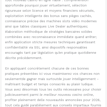
tout nouveau casino en ligne fiable : compréhension
approfondie pourquoi jouer virtuellement, sélection
rigoureuse selon licence et moyens financiers sécurisés,
exploitation intelligente des bonus sans pièges cachés,
connaissance précise des machines slots vidéo modernes
ainsi que tables classiques Live Dealer authentiques;
élaboration méthodique de stratégies bancaires solides
combinées avec reconnaissance immédiate quand arrêter;
enfin application stricte mesures techniques garantissant
confidentialité via SSL ainsi dispositifs responsables
encouragés tant par législation qu’en pratique quotidienne
décrite précédemment.
En appliquant concrètement chacune de ces bonnes
pratiques présentées ici vous maximiserez vos chances non
seulementde gagner mais surtoutde jouer intelligemment ­
maîtrisant budget et temps consacrés au plaisir ludique.​
Vous avez désormais tous les outils nécessaires pour choisir
judicieusement parmi
le meilleur nouveau casino online
,
profiter pleinement delle nouveautés annoncées pour 2026,
tout cela guidé parallèlement aux conseils impartiaux fournis