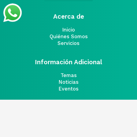
Acerca de
Inicio
Quiénes Somos
Servicios
Información Adicional
Temas
Noticias
Eventos
Síguenos
F
I
Y
a
n
o
c
s
u
e
t
t