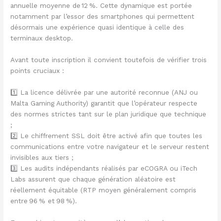
annuelle moyenne de 12 %. Cette dynamique est portée
notamment par l’essor des smartphones qui permettent
désormais une expérience quasi identique à celle des
terminaux desktop.
Avant toute inscription il convient toutefois de vérifier trois
points cruciaux :
1️⃣ La licence délivrée par une autorité reconnue (ANJ ou
Malta Gaming Authority) garantit que l’opérateur respecte
des normes strictes tant sur le plan juridique que technique
;
2️⃣ Le chiffrement SSL doit être activé afin que toutes les
communications entre votre navigateur et le serveur restent
invisibles aux tiers ;
3️⃣ Les audits indépendants réalisés par eCOGRA ou iTech
Labs assurent que chaque génération aléatoire est
réellement équitable (RTP moyen généralement compris
entre 96 % et 98 %).