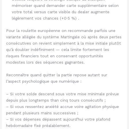
mémoriser quand demander carte supplémentaire selon
votre total versus carte visible du dealer augmente
légèrement vos chances (+0·5 %) .
Pour la roulette européenne on recommande parfois une
variante allégée du système Martingale où après deux pertes
consécutives on revient simplement à la mise initiale plutôt
qu’à doubler indéfiniment — cela limite fortement les
risques financiers tout en conservant opportunités
modestes lors des séquences gagnantes.
Reconnaître quand quitter la partie repose autant sur
l’aspect psychologique que numérique :
– Si votre solde descend sous votre mise minimale prévue
depuis plus longtemps than cinq tours consécutifs ;
– Si vous ressentez anxiété accrue voire agitation physique
pendant plusieurs mains successives ;
– Si vos dépenses dépassent aujourd’hui votre plafond
hebdomadaire fixé préalablement.