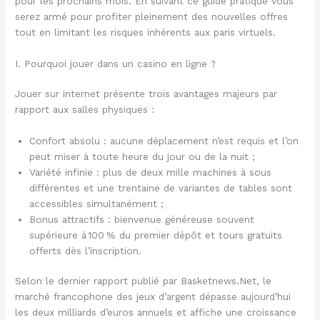
pour les prochains mois. En suivant ce guide pratique vous
serez armé pour profiter pleinement des nouvelles offres
tout en limitant les risques inhérents aux paris virtuels.
I. Pourquoi jouer dans un casino en ligne ?
Jouer sur internet présente trois avantages majeurs par
rapport aux salles physiques :
Confort absolu : aucune déplacement n’est requis et l’on
peut miser à toute heure du jour ou de la nuit ;
Variété infinie : plus de deux mille machines à sous
différentes et une trentaine de variantes de tables sont
accessibles simultanément ;
Bonus attractifs : bienvenue généreuse souvent
supérieure à 100 % du premier dépôt et tours gratuits
offerts dès l’inscription.
Selon le dernier rapport publié par Basketnews.Net, le
marché francophone des jeux d’argent dépasse aujourd’hui
les deux milliards d’euros annuels et affiche une croissance