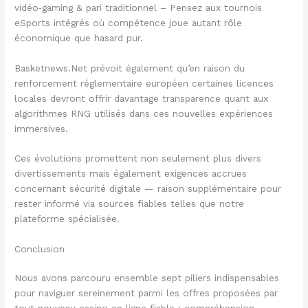
vidéo‑gaming & pari traditionnel – Pensez aux tournois
eSports intégrés où compétence joue autant rôle
économique que hasard pur.
Basketnews.Net prévoit également qu’en raison du
renforcement réglementaire européen certaines licences
locales devront offrir davantage transparence quant aux
algorithmes RNG utilisés dans ces nouvelles expériences
immersives.
Ces évolutions promettent non seulement plus divers
divertissements mais également exigences accrues
concernant sécurité digitale — raison supplémentaire pour
rester informé via sources fiables telles que notre
plateforme spécialisée.
Conclusion
Nous avons parcouru ensemble sept piliers indispensables
pour naviguer sereinement parmi les offres proposées par