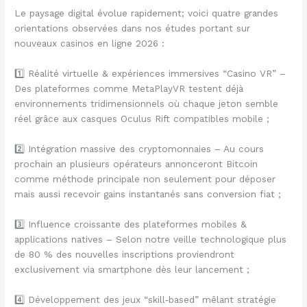
Le paysage digital évolue rapidement; voici quatre grandes
orientations observées dans nos études portant sur
nouveaux casinos en ligne 2026 :
1️⃣ Réalité virtuelle & expériences immersives “Casino VR” –
Des plateformes comme MetaPlayVR testent déjà
environnements tridimensionnels où chaque jeton semble
réel grâce aux casques Oculus Rift compatibles mobile ;
2️⃣ Intégration massive des cryptomonnaies – Au cours
prochain an plusieurs opérateurs annonceront Bitcoin
comme méthode principale non seulement pour déposer
mais aussi recevoir gains instantanés sans conversion fiat ;
3️⃣ Influence croissante des plateformes mobiles &
applications natives – Selon notre veille technologique plus
de 80 % des nouvelles inscriptions proviendront
exclusivement via smartphone dès leur lancement ;
4️⃣ Développement des jeux “skill‑based” mêlant stratégie