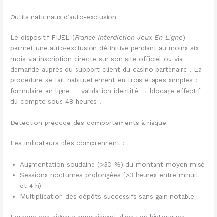
Outils nationaux d’auto‑exclusion
Le dispositif FIJEL (
France Interdiction Jeux En Ligne
)
permet une auto‑exclusion définitive pendant au moins six
mois via inscription directe sur son site officiel ou via
demande auprès du support client du casino partenaire . La
procédure se fait habituellement en trois étapes simples :
formulaire en ligne → validation identité → blocage effectif
du compte sous 48 heures .
Détection précoce des comportements à risque
Les indicateurs clés comprennent :
Augmentation soudaine (>30 %) du montant moyen misé
Sessions nocturnes prolongées (>3 heures entre minuit
et 4 h)
Multiplication des dépôts successifs sans gain notable
Lorsque ces signaux apparaissent dans vos historiques