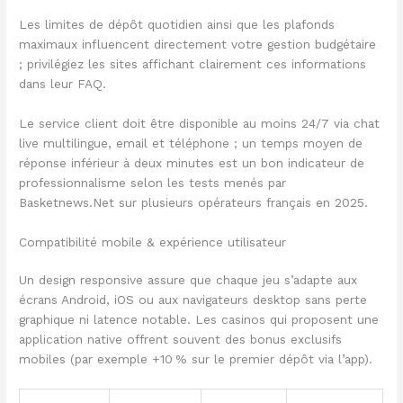
Les limites de dépôt quotidien ainsi que les plafonds
maximaux influencent directement votre gestion budgétaire
; privilégiez les sites affichant clairement ces informations
dans leur FAQ.
Le service client doit être disponible au moins 24/7 via chat
live multilingue, email et téléphone ; un temps moyen de
réponse inférieur à deux minutes est un bon indicateur de
professionnalisme selon les tests menés par
Basketnews.Net sur plusieurs opérateurs français en 2025.
Compatibilité mobile & expérience utilisateur
Un design responsive assure que chaque jeu s’adapte aux
écrans Android, iOS ou aux navigateurs desktop sans perte
graphique ni latence notable. Les casinos qui proposent une
application native offrent souvent des bonus exclusifs
mobiles (par exemple +10 % sur le premier dépôt via l’app).