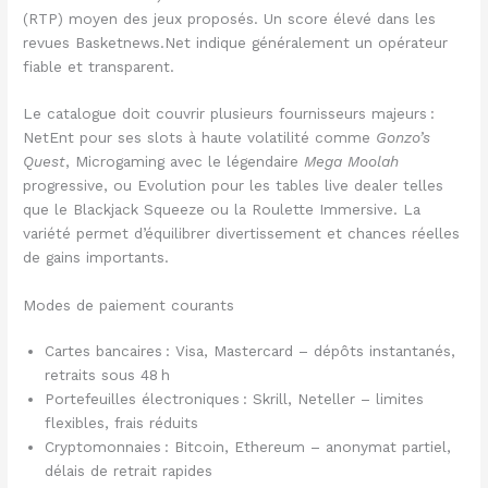
(RTP) moyen des jeux proposés. Un score élevé dans les
revues Basketnews.Net indique généralement un opérateur
fiable et transparent.
Le catalogue doit couvrir plusieurs fournisseurs majeurs :
NetEnt pour ses slots à haute volatilité comme
Gonzo’s
Quest
, Microgaming avec le légendaire
Mega Moolah
progressive, ou Evolution pour les tables live dealer telles
que le Blackjack Squeeze ou la Roulette Immersive. La
variété permet d’équilibrer divertissement et chances réelles
de gains importants.
Modes de paiement courants
Cartes bancaires : Visa, Mastercard – dépôts instantanés,
retraits sous 48 h
Portefeuilles électroniques : Skrill, Neteller – limites
flexibles, frais réduits
Cryptomonnaies : Bitcoin, Ethereum – anonymat partiel,
délais de retrait rapides