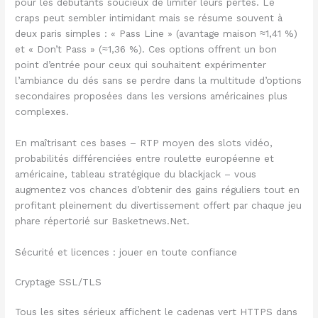
pour les débutants soucieux de limiter leurs pertes. Le
craps peut sembler intimidant mais se résume souvent à
deux paris simples : « Pass Line » (avantage maison ≈1,41 %)
et « Don’t Pass » (≈1,36 %). Ces options offrent un bon
point d’entrée pour ceux qui souhaitent expérimenter
l’ambiance du dés sans se perdre dans la multitude d’options
secondaires proposées dans les versions américaines plus
complexes.
En maîtrisant ces bases – RTP moyen des slots vidéo,
probabilités différenciées entre roulette européenne et
américaine, tableau stratégique du blackjack – vous
augmentez vos chances d’obtenir des gains réguliers tout en
profitant pleinement du divertissement offert par chaque jeu
phare répertorié sur Basketnews.Net.
Sécurité et licences : jouer en toute confiance
Cryptage SSL/TLS
Tous les sites sérieux affichent le cadenas vert HTTPS dans