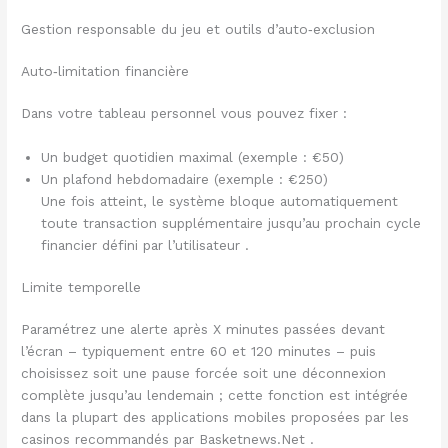
Gestion responsable du jeu et outils d’auto‑exclusion
Auto‑limitation financière
Dans votre tableau personnel vous pouvez fixer :
Un budget quotidien maximal (exemple : €50)
Un plafond hebdomadaire (exemple : €250)
Une fois atteint, le système bloque automatiquement
toute transaction supplémentaire jusqu’au prochain cycle
financier défini par l’utilisateur .
Limite temporelle
Paramétrez une alerte après X minutes passées devant
l’écran – typiquement entre 60 et 120 minutes – puis
choisissez soit une pause forcée soit une déconnexion
complète jusqu’au lendemain ; cette fonction est intégrée
dans la plupart des applications mobiles proposées par les
casinos recommandés par Basketnews.Net .