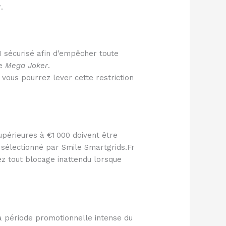
.
 sécurisé afin d’empêcher toute
me
Mega Joker
.
 vous pourrez lever cette restriction
upérieures à €1 000 doivent être
o sélectionné par Smile Smartgrids.Fr
ez tout blocage inattendu lorsque
a période promotionnelle intense du