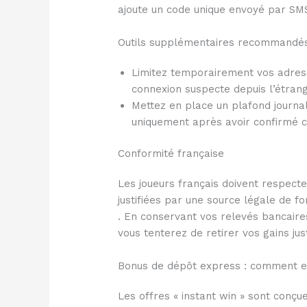
ajoute un code unique envoyé par SM
Outils supplémentaires recommandé
Limitez temporairement vos adress
connexion suspecte depuis l’étran
Mettez en place un plafond journal
uniquement après avoir confirmé c
Conformité française
Les joueurs français doivent respecte
justifiées par une source légale de f
. En conservant vos relevés bancaire
vous tenterez de retirer vos gains just
Bonus de dépôt express : comment e
Les offres « instant win » sont conç