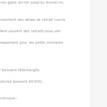
s vos gains dormir jusqu’au Nouvel An.
ralement des délais de retrait courts
hent souvent des retraits sous une
niquement pour les petits montants
if bancaire téléchargés.
utorisé (souvent €5 000).
retrouve :