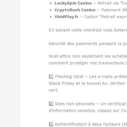
LuckySpin Casino
– Retrait via Tr
CryptoRush Casino
– Paiement Bitc
VividPlay.fr
– Option “Retrait expr
En suivant cette checklist vous éviter
Sécurité des paiements pendant la pé
Noël attire non seulement les acheteu
comment protéger vos transactions lo
1️⃣ Phishing ciblé – Les e‑mails préte
Black Friday et le Nouvel An. Vérifi
vert.
2️⃣ Sites non sécurisés – Un certific
d’information sensible, cliquez sur l’
3️⃣ Authentification à deux facteurs (