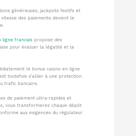
ions généreuses, jackpots festifs et
a vitesse des paiements devient le
e.
 ligne francais
propose des
ise pour évaluer la légalité et la
médiatement le bonus casino en ligne
oit toutefois s’allier à une protection
 trafic bancaire.
des de paiement ultra‑rapides et
pas, vous transformerez chaque dépôt
 conforme aux exigences du régulateur