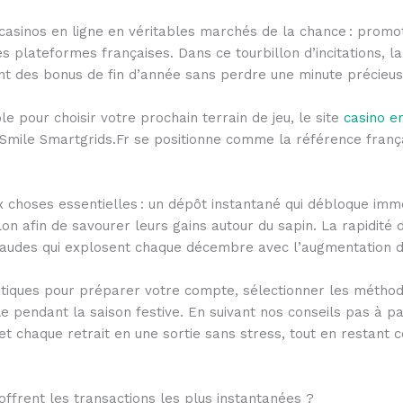
casinos en ligne en véritables marchés de la chance : promot
es plateformes françaises. Dans ce tourbillon d’incitations, l
ent des bonus de fin d’année sans perdre une minute précieus
e pour choisir votre prochain terrain de jeu, le site
casino en
 Smile Smartgrids.Fr se positionne comme la référence frança
ux choses essentielles : un dépôt instantané qui débloque im
llon afin de savourer leurs gains autour du sapin. La rapidité d
fraudes qui explosent chaque décembre avec l’augmentation du
ratiques pour préparer votre compte, sélectionner les métho
e pendant la saison festive. En suivant nos conseils pas à 
et chaque retrait en une sortie sans stress, tout en restant
ffrent les transactions les plus instantanées ?