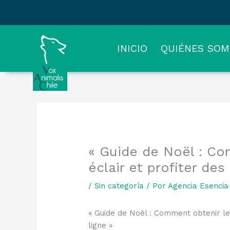
Ir
al
contenido
INICIO
QUIÉNES SO
« Guide de Noël : Com
éclair et profiter de
/
Sin categoría
/ Por
Agencia Esencia
« Guide de Noël : Comment obtenir les
ligne »