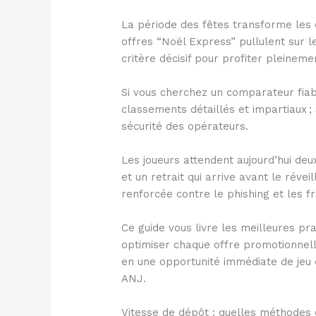
La période des fêtes transforme les 
offres “Noël Express” pullulent sur l
critère décisif pour profiter pleinem
Si vous cherchez un comparateur fiabl
classements détaillés et impartiaux ;
sécurité des opérateurs.
Les joueurs attendent aujourd’hui de
et un retrait qui arrive avant le révei
renforcée contre le phishing et les 
Ce guide vous livre les meilleures p
optimiser chaque offre promotionnell
en une opportunité immédiate de jeu 
ANJ.
Vitesse de dépôt : quelles méthodes o