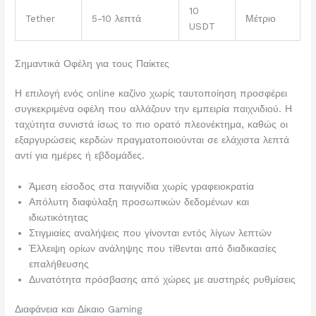
10
Tether
5-10 λεπτά
Μέτριο
USDT
Σημαντικά Οφέλη για τους Παίκτες
Η επιλογή ενός online καζίνο χωρίς ταυτοποίηση προσφέρει
συγκεκριμένα οφέλη που αλλάζουν την εμπειρία παιχνιδιού. Η
ταχύτητα συνιστά ίσως το πιο ορατό πλεονέκτημα, καθώς οι
εξαργυρώσεις κερδών πραγματοποιούνται σε ελάχιστα λεπτά
αντί για ημέρες ή εβδομάδες.
Άμεση είσοδος στα παιγνίδια χωρίς γραφειοκρατία
Απόλυτη διαφύλαξη προσωπικών δεδομένων και
ιδιωτικότητας
Στιγμιαίες αναλήψεις που γίνονται εντός λίγων λεπτών
Έλλειψη ορίων ανάληψης που τίθενται από διαδικασίες
επαλήθευσης
Δυνατότητα πρόσβασης από χώρες με αυστηρές ρυθμίσεις
Διαφάνεια και Δίκαιο Gaming