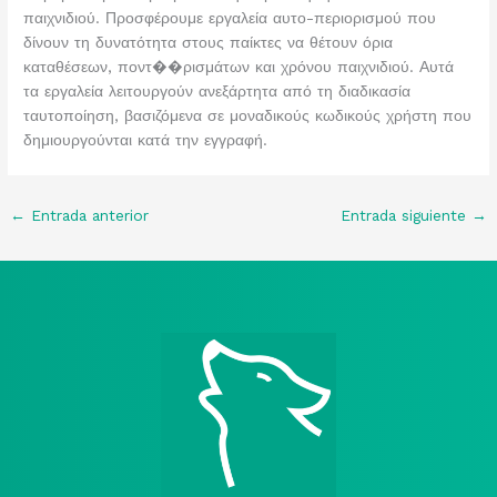
παιχνιδιού. Προσφέρουμε εργαλεία αυτο-περιορισμού που
δίνουν τη δυνατότητα στους παίκτες να θέτουν όρια
καταθέσεων, ποντ��ρισμάτων και χρόνου παιχνιδιού. Αυτά
τα εργαλεία λειτουργούν ανεξάρτητα από τη διαδικασία
ταυτοποίηση, βασιζόμενα σε μοναδικούς κωδικούς χρήστη που
δημιουργούνται κατά την εγγραφή.
←
Entrada anterior
Entrada siguiente
→