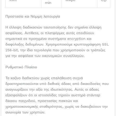
min
Προστασία και Νόμιμη λειτουργία
Η έλλειψη διαδικασιών ταυτοποίησης δεν σημαίνει έλλειψη
ασφάλειας. Αντίθετα, οι πλατφόρμες αυτές επενδύουν
σημαντικά σε προηγμένα συστήματα encryption και
διαφύλαξης δεδομένων. Χρησιμοποιούμε κρυπτογράφηση SSL
256-bit, την ίδια τεχνολογία που χρησιμοποιούν οι τράπεζες
για την ασφάλεια των οικονομικών συναλλαγών.
Ρυθμιστικό Πλαίσιο
Τα καζίνο διαδικτύου χωρίς επαλήθευση συχνά
δραστηριοποιούνται υπό διεθνείς άδειες από δικαιοδοσίες που
αναγνωρίζουν την αξία της ιδιωτικότητας. Αυτές οι άδειες
εξασφαλίζουν ότι οι ιστοσελίδες τηρούν αυστηρά στάνταρ
δίκαιου παιχνιδιού, προστασίας παικτών και
χρηματοοικονομικής σταθερότητας, χωρίς να διακυβεύουν την
ανωνυμία των χρηστών.