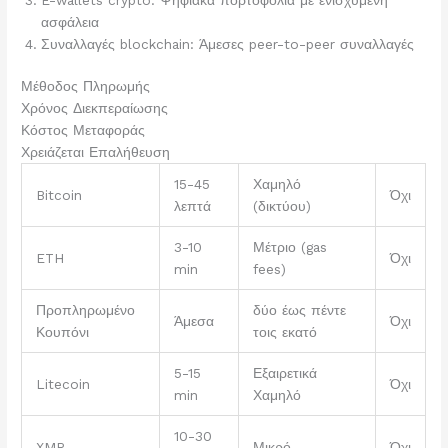
ασφάλεια
Συναλλαγές blockchain: Άμεσες peer-to-peer συναλλαγές
Μέθοδος Πληρωμής
Χρόνος Διεκπεραίωσης
Κόστος Μεταφοράς
Χρειάζεται Επαλήθευση
15-45
Χαμηλό
Bitcoin
Όχι
λεπτά
(δικτύου)
3-10
Μέτριο (gas
ETH
Όχι
min
fees)
Προπληρωμένο
δύο έως πέντε
Άμεσα
Όχι
Κουπόνι
τοις εκατό
5-15
Εξαιρετικά
Litecoin
Όχι
min
Χαμηλό
10-30
XMR
Μικρό
Όχι