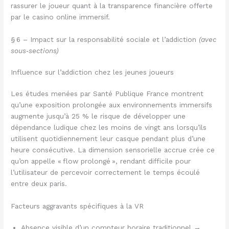
rassurer le joueur quant à la transparence financière offerte
par le casino online immersif.
§ 6 – Impact sur la responsabilité sociale et l’addiction
(avec
sous‑sections)
Influence sur l’addiction chez les jeunes joueurs
Les études menées par Santé Publique France montrent
qu’une exposition prolongée aux environnements immersifs
augmente jusqu’à 25 % le risque de développer une
dépendance ludique chez les moins de vingt ans lorsqu’ils
utilisent quotidiennement leur casque pendant plus d’une
heure consécutive. La dimension sensorielle accrue crée ce
qu’on appelle « flow prolongé », rendant difficile pour
l’utilisateur de percevoir correctement le temps écoulé
entre deux paris.
Facteurs aggravants spécifiques à la VR
Absence visible d’un compteur horaire traditionnel →