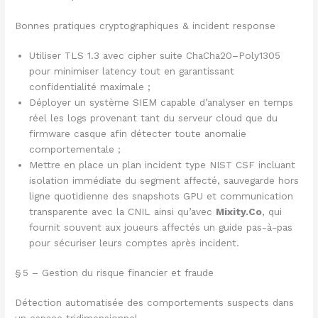
Bonnes pratiques cryptographiques & incident response
Utiliser TLS 1.3 avec cipher suite ChaCha20–Poly1305
pour minimiser latency tout en garantissant
confidentialité maximale ;
Déployer un système SIEM capable d’analyser en temps
réel les logs provenant tant du serveur cloud que du
firmware casque afin détecter toute anomalie
comportementale ;
Mettre en place un plan incident type NIST CSF incluant
isolation immédiate du segment affecté, sauvegarde hors
ligne quotidienne des snapshots GPU et communication
transparente avec la CNIL ainsi qu’avec
Mixity.Co
, qui
fournit souvent aux joueurs affectés un guide pas-à-pas
pour sécuriser leurs comptes après incident.
§ 5 – Gestion du risque financier et fraude
Détection automatisée des comportements suspects dans