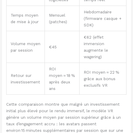
Hebdomadaire
Temps moyen
Mensuel
(firmware casque +
de mise à jour
(patches)
SDK)
€62 (effet
Volume moyen
immersion
€45
par session
augmente le
wagering)
ROI
ROI moyen = 22 %
Retour sur
moyen = 18 %
grâce aux bonus
investissement
après deux
exclusifs VR
ans
Cette comparaison montre que malgré un investissement
initial plus élevé pour le rendu immersif, le modèle VR
génère un volume moyen par session supérieur grâce à un
taux d’engagement accru : les avatars passent
environ 15 minutes supplémentaires par session que sur une