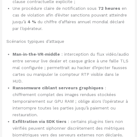
clause contractuelle explicite ;
Une procédure claire de notification sous
72 heures
en
cas de violation afin d’éviter sanctions pouvant atteindre
jusqu’à
4 %
du chiffre d’affaires annuel mondial déclaré
par l’opérateur.
Scénarios typiques d’attaque
Man‑in‑the‑VR‑middle
: interception du flux vidéo/audio
entre serveur live dealer et casque grâce à une faille TLS
mal configurée ; permettrait au hacker d’injecter fausses
cartes ou manipuler le compteur RTP visible dans le
HUD.
Ransomware ciblant serveurs graphiques
:
chiffrement complet des images rendues stockées
temporairement sur GPU RAM ; oblige alors l’opérateur à
interrompre toutes les parties jusqu’à paiement ou
restauration.
Exfiltration via SDK tiers
: certains plug‑ins tiers non
vérifiés peuvent siphonner discrètement des métriques
biométriques vers des serveurs externes non déclarés.