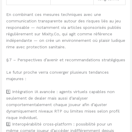
En combinant ces mesures techniques avec une
communication transparente autour des risques liés au jeu
responsable — notamment via articles sponsorisés publiés
régulièrement sur Mixity.Co, qui agit comme référence
indépendante — on crée un environnement où plaisir ludique
rime avec protection sanitaire.
§ 7 – Perspectives d’avenir et recommandations stratégiques
Le futur proche verra converger plusieurs tendances
majeures :
1️⃣ Intégration IA avancée : agents virtuels capables non
seulement de dealer mais aussi d’analyser
comportementalement chaque joueur afin d’ajuster
dynamiquement niveaux RTP ou limites mises selon profil
risque individuel.
2️⃣ Interopérabilité cross‑platform : possibilité pour un
même compte joueur d’accéder indifféremment depuis