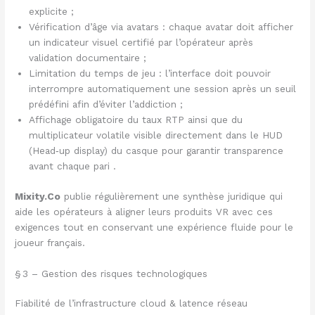
explicite ;
Vérification d’âge via avatars : chaque avatar doit afficher
un indicateur visuel certifié par l’opérateur après
validation documentaire ;
Limitation du temps de jeu : l’interface doit pouvoir
interrompre automatiquement une session après un seuil
prédéfini afin d’éviter l’addiction ;
Affichage obligatoire du taux RTP ainsi que du
multiplicateur volatile visible directement dans le HUD
(Head‑up display) du casque pour garantir transparence
avant chaque pari .
Mixity.Co
publie régulièrement une synthèse juridique qui
aide les opérateurs à aligner leurs produits VR avec ces
exigences tout en conservant une expérience fluide pour le
joueur français.
§ 3 – Gestion des risques technologiques
Fiabilité de l’infrastructure cloud & latence réseau