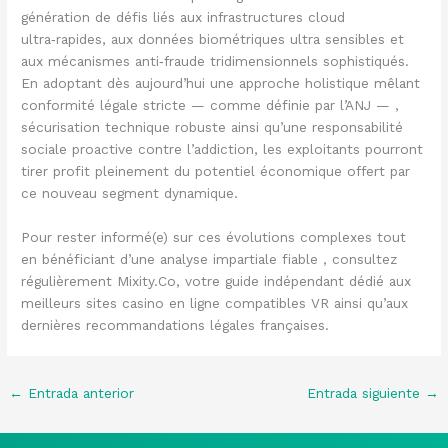
génération de défis liés aux infrastructures cloud
ultra‑rapides, aux données biométriques ultra sensibles et
aux mécanismes anti‑fraude tridimensionnels sophistiqués.
En adoptant dès aujourd’hui une approche holistique mêlant
conformité légale stricte — comme définie par l’ANJ — ,
sécurisation technique robuste ainsi qu’une responsabilité
sociale proactive contre l’addiction, les exploitants pourront
tirer profit pleinement du potentiel économique offert par
ce nouveau segment dynamique.
Pour rester informé(e) sur ces évolutions complexes tout
en bénéficiant d’une analyse impartiale fiable , consultez
régulièrement Mixity.Co, votre guide indépendant dédié aux
meilleurs sites casino en ligne compatibles VR ainsi qu’aux
dernières recommandations légales françaises.
←
Entrada anterior
Entrada siguiente
→