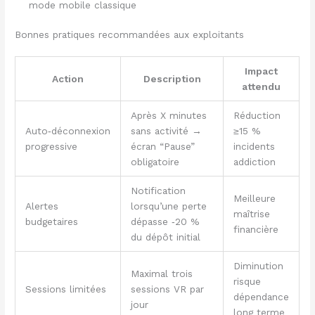
mode mobile classique
Bonnes pratiques recommandées aux exploitants
Impact
Action
Description
attendu
Après X minutes
Réduction
Auto‑déconnexion
sans activité →
≥15 %
progressive
écran “Pause”
incidents
obligatoire
addiction
Notification
Meilleure
Alertes
lorsqu’une perte
maîtrise
budgetaires
dépasse ‑20 %
financière
du dépôt initial
Diminution
Maximal trois
risque
Sessions limitées
sessions VR par
dépendance
jour
long terme