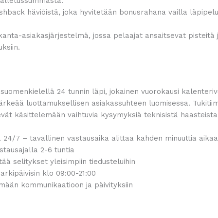
 talletussummasta.
shback häviöistä, joka hyvitetään bonusrahana vailla läpipel
kanta-asiakasjärjestelmä, jossa pelaajat ansaitsevat pisteit
ksiin.
suomenkielellä 24 tunnin läpi, jokainen vuorokausi kalente
ärkeää luottamuksellisen asiakassuhteen luomisessa. Tukiti
evät käsittelemään vaihtuvia kysymyksiä teknisistä haasteista
 24/7 – tavallinen vastausaika alittaa kahden minuuttia aika
stausajalla 2-6 tuntia
ää selitykset yleisimpiin tiedusteluihin
arkipäivisin klo 09:00-21:00
ömään kommunikaatioon ja päivityksiin