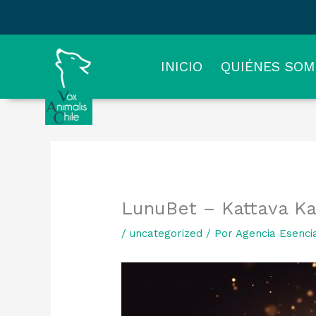
Ir
al
contenido
INICIO
QUIÉNES SO
LunuBet – Kattava Ka
/
uncategorized
/ Por
Agencia Esenci