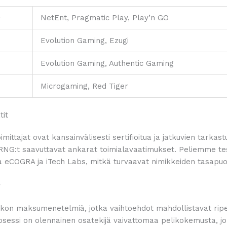
+
NetEnt, Pragmatic Play, Play’n GO
Evolution Gaming, Ezugi
Evolution Gaming, Authentic Gaming
Microgaming, Red Tiger
tit
ttajat ovat kansainvälisesti sertifioitua ja jatkuvien tarka
ja RNG:t saavuttavat ankarat toimialavaatimukset. Peliemme t
 eCOGRA ja iTech Labs, mitkä turvaavat nimikkeiden tasapuo
y
on maksumenetelmiä, jotka vaihtoehdot mahdollistavat ripeät
ssi on olennainen osatekijä vaivattomaa pelikokemusta, jon