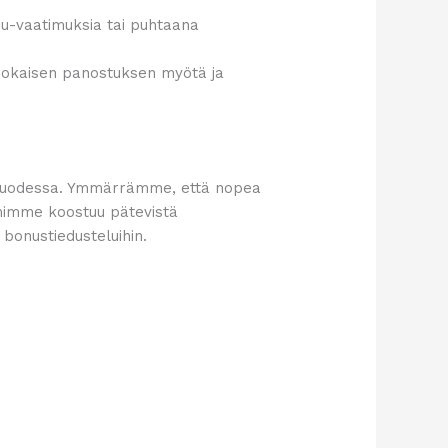
uu-vaatimuksia tai puhtaana
ä jokaisen panostuksen myötä ja
rivuodessa. Ymmärrämme, että nopea
imimme koostuu pätevistä
 bonustiedusteluihin.
a