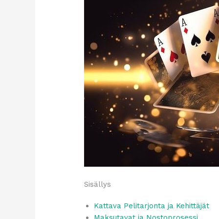
Sisällys
Kattava Pelitarjonta ja Kehittäjät
Maksutavat ja Nostoprosessi