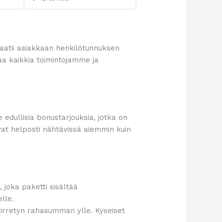
vaatii asiakkaan henkilötunnuksen
aa kaikkia toimintojamme ja
edullisia bonustarjouksia, jotka on
vat helposti nähtävissä aiemmin kuin
 joka paketti sisältää
lle.
siirretyn rahasumman ylle. Kyseiset