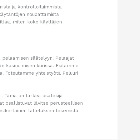
sta ja kontrolloituimmista
n käytäntöjen noudattamista
ttaa, miten koko käyttäjien
 pelaamisen säätelyyn. Pelaajat
ämään kasinoimisen kurissa. Esitämme
sta. Toteutamme yhteistyötä Peluuri
n. Tämä on tärkeä osatekijä
t osallistuvat lävitse perusteellisen
nsikertainen talletuksen tekemistä.