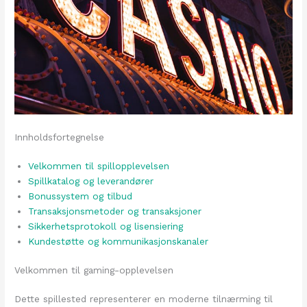
Innholdsfortegnelse
Velkommen til spillopplevelsen
Spillkatalog og leverandører
Bonussystem og tilbud
Transaksjonsmetoder og transaksjoner
Sikkerhetsprotokoll og lisensiering
Kundestøtte og kommunikasjonskanaler
Velkommen til gaming-opplevelsen
Dette spillested representerer en moderne tilnærming til