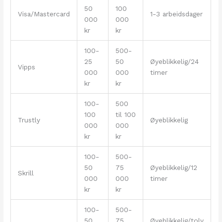
50
100
Visa/Mastercard
1-3 arbeidsdager
000
000
kr
kr
100-
500-
25
50
Øyeblikkelig/24
Vipps
000
000
timer
kr
kr
100-
500
100
til 100
Trustly
Øyeblikkelig
000
000
kr
kr
100-
500-
50
75
Øyeblikkelig/12
Skrill
000
000
timer
kr
kr
100-
500-
50
75
Øyeblikkelig/tolv