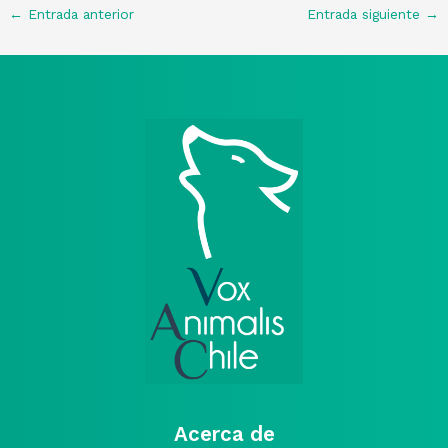
←
Entrada anterior
Entrada siguiente
→
Acerca de