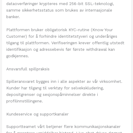
dataoverføringer krypteres med 256-bit SSL-teknologi,
samme sikkerhetsstatus som brukes av internasjonale
banker.
Plattformen bruker obligatorisk KYC-rutine (Know Your
Customer) for å forhindre identitetstyveri og underåriges
tilgang til plattformen. Verifiseringen krever offentlig utstedt
identifikasjon og adressebevis før første withdrawal kan
godkjennes.
Ansvarsfull spillpraksis
Spilleransvaret bygges inn i alle aspekter av vår virksomhet.
Kunder har tilgang til verktøy for selvekskludering,
depositgrenser og sesjonspåminnelser direkte i
profilinnstillingene.
Kundeservice og supportkanaler
Supportteamet vårt betjener flere kommunikasjonskanaler
for å garantere umiddelbar bistand. Live chat drives døgnet