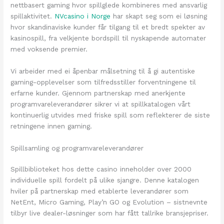
nettbasert gaming hvor spillglede kombineres med ansvarlig
spillaktivitet.
NVcasino i Norge
har skapt seg som ei løsning
hvor skandinaviske kunder får tilgang til et bredt spekter av
kasinospill, fra velkjente bordspill til nyskapende automater
med voksende premier.
Vi arbeider med ei åpenbar målsetning til å gi autentiske
gaming-opplevelser som tilfredsstiller forventningene til
erfarne kunder. Gjennom partnerskap med anerkjente
programvareleverandører sikrer vi at spillkatalogen vårt
kontinuerlig utvides med friske spill som reflekterer de siste
retningene innen gaming.
Spillsamling og programvareleverandører
Spillbiblioteket hos dette casino inneholder over 2000
individuelle spill fordelt på ulike sjangre. Denne katalogen
hviler på partnerskap med etablerte leverandører som
NetEnt, Micro Gaming, Play’n GO og Evolution – sistnevnte
tilbyr live dealer-løsninger som har fått tallrike bransjepriser.