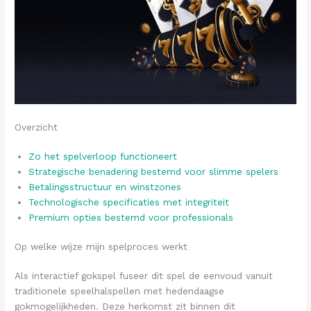
Overzicht
Zo het spelverloop functioneert
Strategische benadering bestemd voor slimme spelers
Betalingsstructuur en winstzones
Technologische specificaties met integriteit
Premium opties bestemd voor professionals
Op welke wijze mijn spelproces werkt
Als interactief gokspel fuseer dit spel de eenvoud vanuit
traditionele speelhalspellen met hedendaagse
gokmogelijkheden. Deze herkomst zit binnen dit