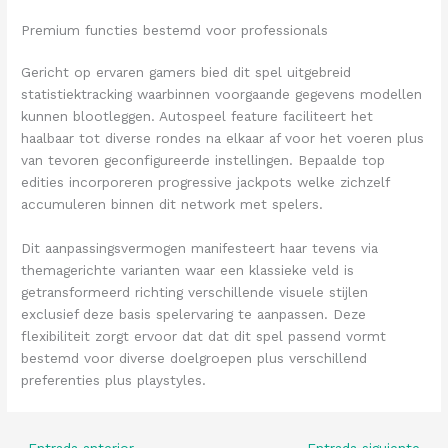
Premium functies bestemd voor professionals
Gericht op ervaren gamers bied dit spel uitgebreid
statistiektracking waarbinnen voorgaande gegevens modellen
kunnen blootleggen. Autospeel feature faciliteert het
haalbaar tot diverse rondes na elkaar af voor het voeren plus
van tevoren geconfigureerde instellingen. Bepaalde top
edities incorporeren progressive jackpots welke zichzelf
accumuleren binnen dit network met spelers.
Dit aanpassingsvermogen manifesteert haar tevens via
themagerichte varianten waar een klassieke veld is
getransformeerd richting verschillende visuele stijlen
exclusief deze basis spelervaring te aanpassen. Deze
flexibiliteit zorgt ervoor dat dat dit spel passend vormt
bestemd voor diverse doelgroepen plus verschillend
preferenties plus playstyles.