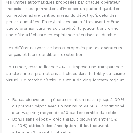
les limites automatiques proposées par chaque opérateur
français : elles permettent d’imposer un plafond quotidien
ou hebdomadaire tant au niveau du dépôt qu’à celui des
pertes cumulées. En réglant ces paramètres avant même
que le premier euro ne soit crédité, le joueur transforme
une offre alléchante en expérience sécurisée et durable.
Les différents types de bonus proposés par les opérateurs
français et leurs conditions d’obtention
En France, chaque licence ARJEL impose une transparence
stricte sur les promotions affichées dans le lobby du casino
virtuel. Le marché s’articule autour de cinq formats majeurs
:
Bonus bienvenue – généralement un match jusqu’à 100 %
du premier dépôt avec un minimum de 50 €, conditionné
à un wagering moyen de x30 sur l’ensemble du solde.
Bonus sans dépôt – crédit gratuit (souvent entre 10 €
et 20 €) attribué dès l’inscription ; il faut souvent
atteindre x35 avant tout retrait.