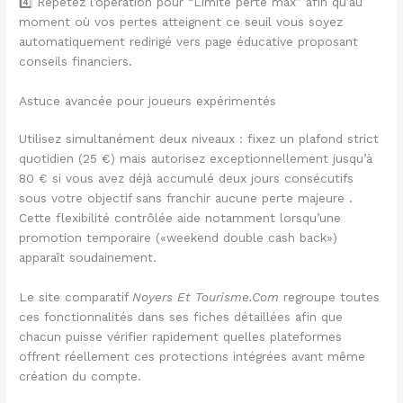
4️⃣ Répétez l’opération pour “Limite perte max” afin qu’au
moment où vos pertes atteignent ce seuil vous soyez
automatiquement redirigé vers page éducative proposant
conseils financiers.
Astuce avancée pour joueurs expérimentés
Utilisez simultanément deux niveaux : fixez un plafond strict
quotidien (25 €) mais autorisez exceptionnellement jusqu’à
80 € si vous avez déjà accumulé deux jours consécutifs
sous votre objectif sans franchir aucune perte majeure .
Cette flexibilité contrôlée aide notamment lorsqu’une
promotion temporaire («​weekend double cash back​»)
apparaît soudainement.
Le site comparatif
Noyers Et Tourisme.Com
regroupe toutes
ces fonctionnalités dans ses fiches détaillées afin que
chacun puisse vérifier rapidement quelles plateformes
offrent réellement ces protections intégrées avant même
création du compte.