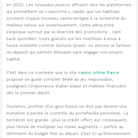
en 2022. Les nouveaux joueurs affluent vers les plateformes
qui promettent un « welcome », tandis que les habitués
scrutent chaque nouveau casino en ligne à la recherche du
meilleur retour sur investissement. Cette attractivité
s’explique surtout par la diversité des promotions : cash
back quotidien, tours gratuits sur les machines à sous à
haute volatilité comme Gonzo’s Quest, ou encore le fameux
no‑deposit
qui permet d’essayer sans engager son propre
capital.
C’est dans ce contexte que le site
casino online france
propose un guide complet dédié au jeu responsable,
soulignant l’importance d’allier plaisir et maîtrise financière
dès le premier dépôt.
Toutefois, profiter d’un gros bonus ne doit pas devenir une
invitation à perdre le contrôle du portefeuille personnel. La
tentation est grande : plus le crédit offert est conséquent,
plus l’envie de multiplier les mises augmente – parfois au
détriment du budget fixé au départ. C’est ici qu’interviennent