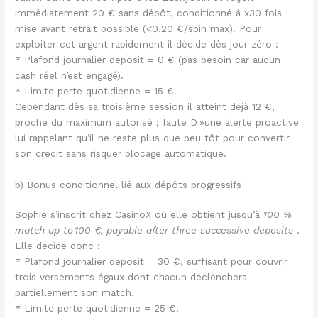
immédiatement 20 € sans dépôt, conditionné à x30 fois
mise avant retrait possible (<0,20 €/spin max). Pour
exploiter cet argent rapidement il décide dès jour zéro :
* Plafond journalier deposit = 0 € (pas besoin car aucun
cash réel n’est engagé).
* Limite perte quotidienne = 15 €.
Cependant dès sa troisième session il atteint déjà ­12 €,
proche du maximum autorisé ; faute D »une alerte proactive
lui rappelant qu’il ne reste plus que peu tôt pour convertir
son credit sans risquer blocage automatique.
b) Bonus conditionnel lié aux dépôts progressifs
Sophie s’inscrit chez CasinoX où elle obtient jusqu’à
100 %
match up to 100 €, payable after three successive deposits
.
Elle décide donc :
* Plafond journalier deposit = 30 €, suffisant pour couvrir
trois versements égaux dont chacun déclenchera
partiellement son match.
* Limite perte quotidienne = 25 €.