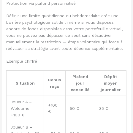
Protection via plafond personnalisé
Définir une limite quotidienne ou hebdomadaire crée une
barrière psychologique solide : même si vous disposez
encore de fonds disponibles dans votre portefeuille virtuel,
vous ne pouvez pas dépasser ce seuil sans désactiver
manuellement la restriction — étape volontaire qui force à
réévaluer sa stratégie avant toute dépense supplémentaire.
Exemple chiffré
Plafond
Dépôt
Bonus
Situation
jour
moyen
reçu
conseillé
journalier
Joueur A –
+100
Welcome
50 €
35 €
€
+100 €
Joueur B –