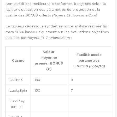
Comparatif des meilleures plateformes françaises selon la
facilité d’utilisation des paramètres de protection et la
qualité des BONUS offerts
(Noyers Et Tourisme.Com)
Le tableau ci‑dessous synthétise notre analyse réalisée fin
mars 2024 basée uniquement sur les évaluations objectives
publiées par
Noyers Et Tourisme.Com
:
Valeur
Facilité accès
moyenne
Casino
paramètres
premier BONUS
LIMITES
(note/10)
(€)
CasinoX
180
9
LuckySpin
150
7
EuroPlay
160 8