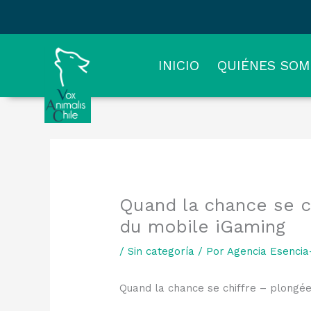
Ir
al
contenido
INICIO
QUIÉNES SO
Quand la chance se c
du mobile iGaming
/
Sin categoría
/ Por
Agencia Esencia
Quand la chance se chiffre – plongé