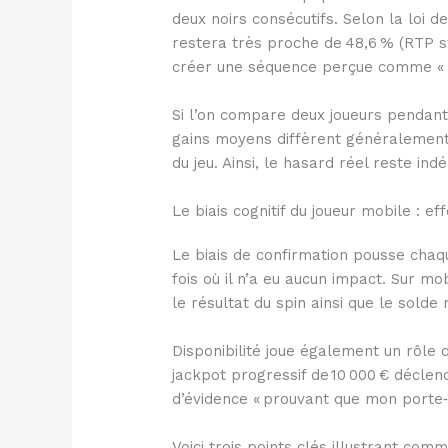
deux noirs consécutifs. Selon la loi
restera très proche de 48,6 % (RTP st
créer une séquence perçue comme « 
Si l’on compare deux joueurs pendant u
gains moyens diffèrent généralement d
du jeu. Ainsi, le hasard réel reste in
Le biais cognitif du joueur mobile : ef
Le biais de confirmation pousse chaq
fois où il n’a eu aucun impact. Sur m
le résultat du spin ainsi que le solde
Disponibilité joue également un rôle c
jackpot progressif de 10 000 € décle
d’évidence « prouvant que mon porte‑
Voici trois points clés illustrant com