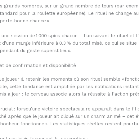
 des grands nombres, sur un grand nombre de tours (par exemp
andard pour la roulette européenne). Le rituel ne change auc
porte‑bonne‑chance ».
ne session de 1 000 spins chacun – l’un suivant le rituel et l
’une marge inférieure à 0,3 % du total misé, ce qui se situe
dépendant du geste superstitieux.
fet de confirmation et disponibilité
ue joueur à retenir les moments où son rituel semble « fonct
obile, cette tendance est amplifiée par les notifications inst
 mis à jour ; le cerveau associe alors la réussite à l’action pr
rucial : lorsqu’une victoire spectaculaire apparaît dans le fil
nché après que le joueur ait cliqué sur un charm animé – ce
bonheur fonctionne ». Les statistiques réelles restent pourta
ment ces biais façonnent la perception :