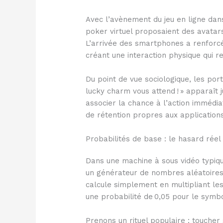
Avec l’avènement du jeu en ligne dan
poker virtuel proposaient des avatar
L’arrivée des smartphones a renforcé 
créant une interaction physique qui r
Du point de vue sociologique, les por
lucky charm vous attend ! » apparaît 
associer la chance à l’action immédi
de rétention propres aux application
Probabilités de base : le hasard réel 
Dans une machine à sous vidéo typiqu
un générateur de nombres aléatoires 
calcule simplement en multipliant le
une probabilité de 0,05 pour le symbol
Prenons un rituel populaire : toucher 