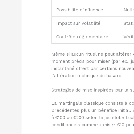
Possibilité d’influence
Null
Impact sur volatilité
Stati
Contrôle réglementaire
Véri
Même si aucun rituel ne peut altérer 
moment précis pour miser (par ex., ju
instantané offert par certains nouvea
l’altération technique du hasard.
Stratégies de mise inspirées par la su
La martingale classique consiste à d
précédentes plus un bénéfice initial.
à €100 ou €200 selon le jeu slot « Lu
conditionnels comme « misez €10 pour