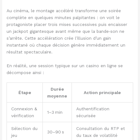
Au cinéma, le montage accéléré transforme une soirée
complète en quelques minutes palpitantes : on voit le
protagoniste placer trois mises successives puis encaisser
un jackpot gigantesque avant même que la bande‑son ne
s’arrête. Cette accélération crée l’illusion d’un gain
instantané où chaque décision génère immédiatement un
résultat spectaculaire.
En réalité, une session typique sur un casino en ligne se
décompose ainsi :
Durée
Étape
Action principale
moyenne
Connexion &
Authentification
1–3 min
vérification
sécurisée
Sélection du
Consultation du RTP et
30–90 s
jeu
du taux de volatilité