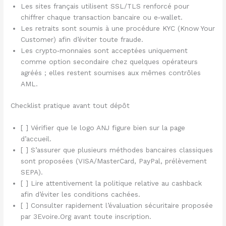
Les sites français utilisent SSL/TLS renforcé pour
chiffrer chaque transaction bancaire ou e‑wallet.
Les retraits sont soumis à une procédure KYC (Know Your
Customer) afin d’éviter toute fraude.
Les crypto‑monnaies sont acceptées uniquement
comme option secondaire chez quelques opérateurs
agréés ; elles restent soumises aux mêmes contrôles
AML.
Checklist pratique avant tout dépôt
[ ] Vérifier que le logo ANJ figure bien sur la page
d’accueil.
[ ] S’assurer que plusieurs méthodes bancaires classiques
sont proposées (VISA/MasterCard, PayPal, prélèvement
SEPA).
[ ] Lire attentivement la politique relative au cashback
afin d’éviter les conditions cachées.
[ ] Consulter rapidement l’évaluation sécuritaire proposée
par 3Evoire.Org avant toute inscription.