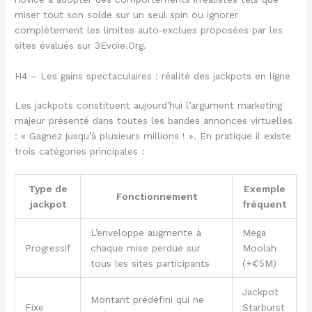
miser tout son solde sur un seul spin ou ignorer
complètement les limites auto‑exclues proposées par les
sites évalués sur 3Evoie.Org.
H4 – Les gains spectaculaires : réalité des jackpots en ligne
Les jackpots constituent aujourd’hui l’argument marketing
majeur présenté dans toutes les bandes annonces virtuelles
: « Gagnez jusqu’à plusieurs millions ! ». En pratique il existe
trois catégories principales :
Type de
Exemple
Fonctionnement
jackpot
fréquent
L’enveloppe augmente à
Mega
Progressif
chaque mise perdue sur
Moolah
tous les sites participants
(+€5M)
Jackpot
Montant prédéfini qui ne
Fixe
Starburst