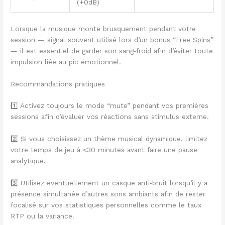
(+0dB)
Lorsque la musique monte brusquement pendant votre
session — signal souvent utilisé lors d’un bonus “Free Spins”
— il est essentiel de garder son sang‑froid afin d’éviter toute
impulsion liée au pic émotionnel.
Recommandations pratiques
1️⃣ Activez toujours le mode “mute” pendant vos premières
sessions afin d’évaluer vos réactions sans stimulus externe.
2️⃣ Si vous choisissez un thème musical dynamique, limitez
votre temps de jeu à <30 minutes avant faire une pause
analytique.
3️⃣ Utilisez éventuellement un casque anti‑bruit lorsqu’il y a
présence simultanée d’autres sons ambiants afin de rester
focalisé sur vos statistiques personnelles comme le taux
RTP ou la variance.