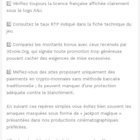
1️⃣ Vérifiez toujours la licence française affichée clairement
sous le logo ANJ.
2️⃣ Consultez le taux RTP indiqué dans la fiche technique du
jeu.
3️⃣ Comparez les montants bonus avec ceux recensés par
3Evoie.Org, qui signale toute promotion trop généreuse
pouvant cacher des exigences de mise excessives.
4️⃣ Méfiez‑vous des sites proposant uniquement des
paiements en crypto‑monnaies sans méthode bancaire
traditionnelle ; ils peuvent manquer d’une protection
adéquate contre le blanchiment.
En suivant ces repères simples vous évitez bien souvent les
arnaques masquées sous forme de « jackpot magique »
présentées dans nos productions cinématographiques
préférées.