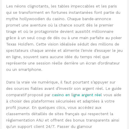
Les néons clignotants, les tables impeccables et les paris
qui se transforment en fortunes instantanées font partie du
mythe hollywoodien du casino. Chaque bande‑annonce
promet une aventure où la chance sourit dès le premier
tirage et où le protagoniste devient aussitôt millionnaire
grâce à un seul coup de dés ou à une main parfaite au poker
Texas Hold’em. Cette vision idéalisée séduit des millions de
spectateurs chaque année et alimente l’envie d’essayer le jeu
en ligne, souvent sans aucune idée du temps réel que
représente une session réelle derrière un écran d’ordinateur
ou un smartphone.
Dans la vraie vie numérique, il faut pourtant s’appuyer sur
des sources fiables avant d’investir son argent réel. Le guide
comparatif proposé par
casino en ligne argent réel
vous aide
à choisir des plateformes sécurisées et adaptées à votre
profil joueur. En quelques clics, vous accédez aux
classements détaillés de sites français qui respectent la
réglementation ANJ et offrent des bonus transparents ainsi
qu’un support client 24/7. Passer du glamour