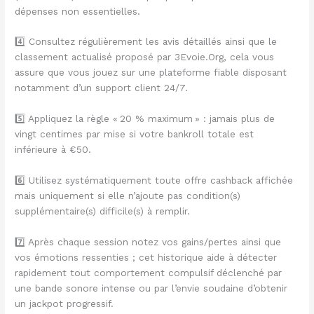
dépenses non essentielles.
4️⃣ Consultez régulièrement les avis détaillés ainsi que le
classement actualisé proposé par 3Evoie.Org, cela vous
assure que vous jouez sur une plateforme fiable disposant
notamment d’un support client 24/7.
5️⃣ Appliquez la règle « 20 % maximum » : jamais plus de
vingt centimes par mise si votre bankroll totale est
inférieure à €50.
6️⃣ Utilisez systématiquement toute offre cashback affichée
mais uniquement si elle n’ajoute pas condition(s)
supplémentaire(s) difficile(s) à remplir.
7️⃣ Après chaque session notez vos gains/pertes ainsi que
vos émotions ressenties ; cet historique aide à détecter
rapidement tout comportement compulsif déclenché par
une bande sonore intense ou par l’envie soudaine d’obtenir
un jackpot progressif.