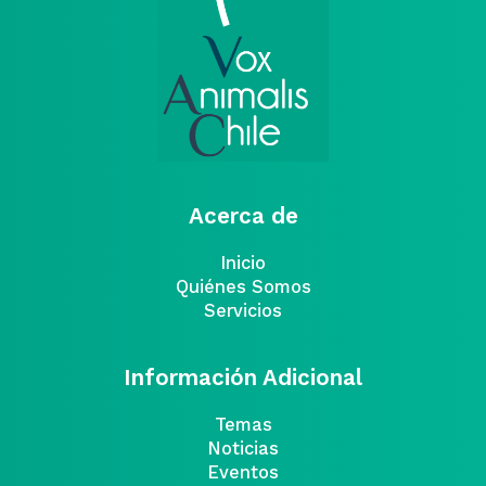
Acerca de
Inicio
Quiénes Somos
Servicios
Información Adicional
Temas
Noticias
Eventos