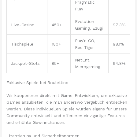
Pragmatic
Play
Evolution
Live-Casino
450+
97.3%
Gaming, Ezugi
Play’n GO,
Tischspiele
180+
98.1%
Red Tiger
NetEnt,
Jackpot-Slots
85+
94.8%
Microgaming
Exklusive Spiele bei Roulettino
Wir kooperieren direkt mit Game-Entwicklern, um exklusive
Games anzubieten, die man anderswo vergeblich entdecken
werden. Diese individuellen Spiele wurden eigens für unsere
Community entwickelt und offerieren einzigartige Features
und erhöhte Gewinnchancen.
Lizenzierung und Sicherheitsnormen