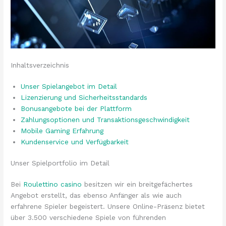
Inhaltsverzeichnis
Unser Spielangebot im Detail
Lizenzierung und Sicherheitsstandards
Bonusangebote bei der Plattform
Zahlungsoptionen und Transaktionsgeschwindigkeit
Mobile Gaming Erfahrung
Kundenservice und Verfügbarkeit
Unser Spielportfolio im Detail
Bei
Roulettino casino
besitzen wir ein breitgefächertes
Angebot erstellt, das ebenso Anfänger als wie auch
erfahrene Spieler begeistert. Unsere Online-Präsenz bietet
über 3.500 verschiedene Spiele von führenden