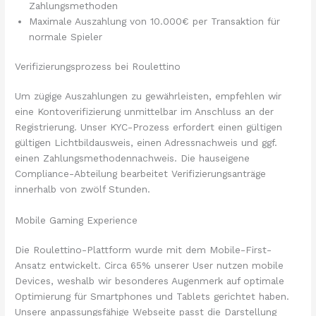
Zahlungsmethoden
Maximale Auszahlung von 10.000€ per Transaktion für
normale Spieler
Verifizierungsprozess bei Roulettino
Um zügige Auszahlungen zu gewährleisten, empfehlen wir
eine Kontoverifizierung unmittelbar im Anschluss an der
Registrierung. Unser KYC-Prozess erfordert einen gültigen
gültigen Lichtbildausweis, einen Adressnachweis und ggf.
einen Zahlungsmethodennachweis. Die hauseigene
Compliance-Abteilung bearbeitet Verifizierungsanträge
innerhalb von zwölf Stunden.
Mobile Gaming Experience
Die Roulettino-Plattform wurde mit dem Mobile-First-
Ansatz entwickelt. Circa 65% unserer User nutzen mobile
Devices, weshalb wir besonderes Augenmerk auf optimale
Optimierung für Smartphones und Tablets gerichtet haben.
Unsere anpassungsfähige Webseite passt die Darstellung