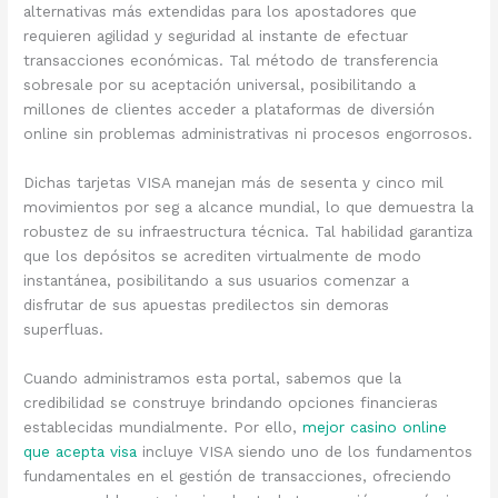
alternativas más extendidas para los apostadores que
requieren agilidad y seguridad al instante de efectuar
transacciones económicas. Tal método de transferencia
sobresale por su aceptación universal, posibilitando a
millones de clientes acceder a plataformas de diversión
online sin problemas administrativas ni procesos engorrosos.
Dichas tarjetas VISA manejan más de sesenta y cinco mil
movimientos por seg a alcance mundial, lo que demuestra la
robustez de su infraestructura técnica. Tal habilidad garantiza
que los depósitos se acrediten virtualmente de modo
instantánea, posibilitando a sus usuarios comenzar a
disfrutar de sus apuestas predilectos sin demoras
superfluas.
Cuando administramos esta portal, sabemos que la
credibilidad se construye brindando opciones financieras
establecidas mundialmente. Por ello,
mejor casino online
que acepta visa
incluye VISA siendo uno de los fundamentos
fundamentales en el gestión de transacciones, ofreciendo