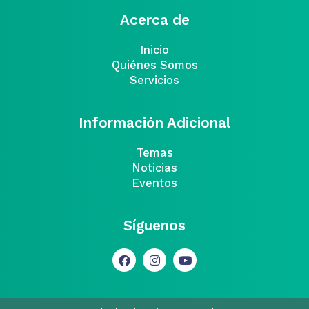
Acerca de
Inicio
Quiénes Somos
Servicios
Información Adicional
Temas
Noticias
Eventos
Síguenos
F
I
Y
a
n
o
c
s
u
e
t
t
b
a
u