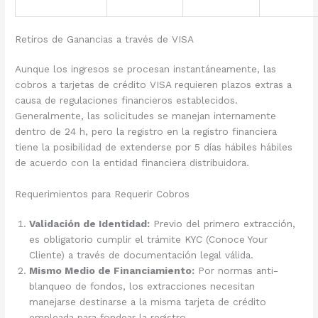
Retiros de Ganancias a través de VISA
Aunque los ingresos se procesan instantáneamente, las
cobros a tarjetas de crédito VISA requieren plazos extras a
causa de regulaciones financieros establecidos.
Generalmente, las solicitudes se manejan internamente
dentro de 24 h, pero la registro en la registro financiera
tiene la posibilidad de extenderse por 5 días hábiles hábiles
de acuerdo con la entidad financiera distribuidora.
Requerimientos para Requerir Cobros
Validación de Identidad:
Previo del primero extracción,
es obligatorio cumplir el trámite KYC (Conoce Your
Cliente) a través de documentación legal válida.
Mismo Medio de Financiamiento:
Por normas anti-
blanqueo de fondos, los extracciones necesitan
manejarse destinarse a la misma tarjeta de crédito
empleada para fondear la registro.