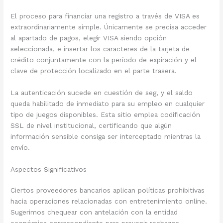
El proceso para financiar una registro a través de VISA es
extraordinariamente simple. Únicamente se precisa acceder
al apartado de pagos, elegir VISA siendo opción
seleccionada, e insertar los caracteres de la tarjeta de
crédito conjuntamente con la período de expiración y el
clave de protección localizado en el parte trasera.
La autenticación sucede en cuestión de seg, y el saldo
queda habilitado de inmediato para su empleo en cualquier
tipo de juegos disponibles. Esta sitio emplea codificación
SSL de nivel institucional, certificando que algún
información sensible consiga ser interceptado mientras la
envío.
Aspectos Significativos
Ciertos proveedores bancarios aplican políticas prohibitivas
hacia operaciones relacionadas con entretenimiento online.
Sugerimos chequear con antelación con la entidad