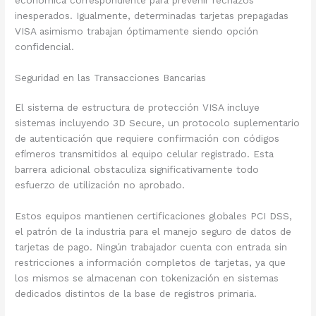
económica correspondiente para prevenir rechazos
inesperados. Igualmente, determinadas tarjetas prepagadas
VISA asimismo trabajan óptimamente siendo opción
confidencial.
Seguridad en las Transacciones Bancarias
El sistema de estructura de protección VISA incluye
sistemas incluyendo 3D Secure, un protocolo suplementario
de autenticación que requiere confirmación con códigos
efímeros transmitidos al equipo celular registrado. Esta
barrera adicional obstaculiza significativamente todo
esfuerzo de utilización no aprobado.
Estos equipos mantienen certificaciones globales PCI DSS,
el patrón de la industria para el manejo seguro de datos de
tarjetas de pago. Ningún trabajador cuenta con entrada sin
restricciones a información completos de tarjetas, ya que
los mismos se almacenan con tokenización en sistemas
dedicados distintos de la base de registros primaria.