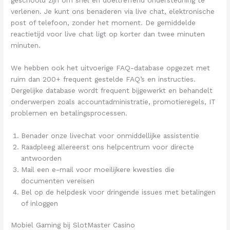
verlenen. Je kunt ons benaderen via live chat, elektronische
post of telefoon, zonder het moment. De gemiddelde
reactietijd voor live chat ligt op korter dan twee minuten
minuten.
We hebben ook het uitvoerige FAQ-database opgezet met
ruim dan 200+ frequent gestelde FAQ’s en instructies.
Dergelijke database wordt frequent bijgewerkt en behandelt
onderwerpen zoals accountadministratie, promotieregels, IT
problemen en betalingsprocessen.
Benader onze livechat voor onmiddellijke assistentie
Raadpleeg allereerst ons helpcentrum voor directe
antwoorden
Mail een e-mail voor moeilijkere kwesties die
documenten vereisen
Bel op de helpdesk voor dringende issues met betalingen
of inloggen
Mobiel Gaming bij SlotMaster Casino