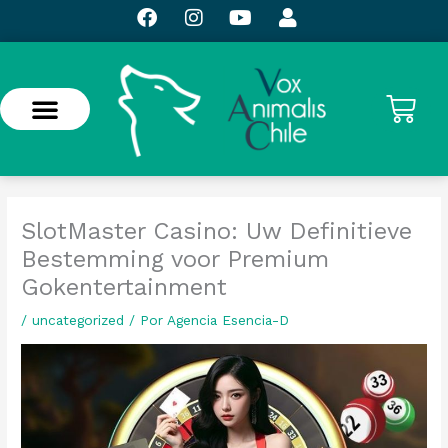
Ir
F
I
Y
U
al
a
n
o
s
c
s
u
e
contenido
e
t
t
r
b
a
u
Carr
o
g
b
o
r
e
k
a
Quiénes Somos
Áreas de Trabajo
m
SlotMaster Casino: Uw Definitieve
Bestemming voor Premium
Gokentertainment
/
uncategorized
/ Por
Agencia Esencia-D