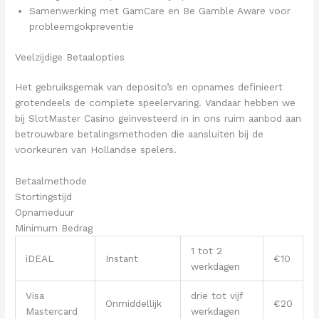
Samenwerking met GamCare en Be Gamble Aware voor
probleemgokpreventie
Veelzijdige Betaalopties
Het gebruiksgemak van deposito’s en opnames definieert
grotendeels de complete speelervaring. Vandaar hebben we
bij SlotMaster Casino geïnvesteerd in in ons ruim aanbod aan
betrouwbare betalingsmethoden die aansluiten bij de
voorkeuren van Hollandse spelers.
Betaalmethode
Stortingstijd
Opnameduur
Minimum Bedrag
1 tot 2
iDEAL
Instant
€10
werkdagen
Visa
drie tot vijf
Onmiddellijk
€20
Mastercard
werkdagen