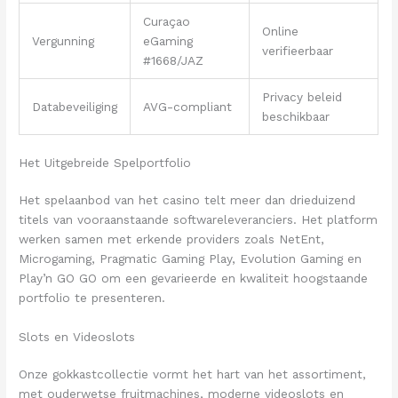
Curaçao
Online
Vergunning
eGaming
verifieerbaar
#1668/JAZ
Privacy beleid
Databeveiliging
AVG-compliant
beschikbaar
Het Uitgebreide Spelportfolio
Het spelaanbod van het casino telt meer dan drieduizend
titels van vooraanstaande softwareleveranciers. Het platform
werken samen met erkende providers zoals NetEnt,
Microgaming, Pragmatic Gaming Play, Evolution Gaming en
Play’n GO GO om een gevarieerde en kwaliteit hoogstaande
portfolio te presenteren.
Slots en Videoslots
Onze gokkastcollectie vormt het hart van het assortiment,
met ouderwetse fruitmachines, moderne videoslots en