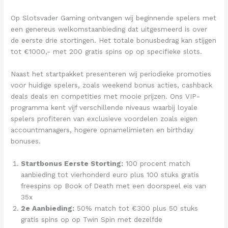
Op Slotsvader Gaming ontvangen wij beginnende spelers met
een genereus welkomstaanbieding dat uitgesmeerd is over
de eerste drie stortingen. Het totale bonusbedrag kan stijgen
tot €1000,- met 200 gratis spins op op specifieke slots.
Naast het startpakket presenteren wij periodieke promoties
voor huidige spelers, zoals weekend bonus acties, cashback
deals deals en competities met mooie prijzen. Ons VIP-
programma kent vijf verschillende niveaus waarbij loyale
spelers profiteren van exclusieve voordelen zoals eigen
accountmanagers, hogere opnamelimieten en birthday
bonuses.
Startbonus Eerste Storting:
100 procent match
aanbieding tot vierhonderd euro plus 100 stuks gratis
freespins op Book of Death met een doorspeel eis van
35x
2e Aanbieding:
50% match tot €300 plus 50 stuks
gratis spins op op Twin Spin met dezelfde