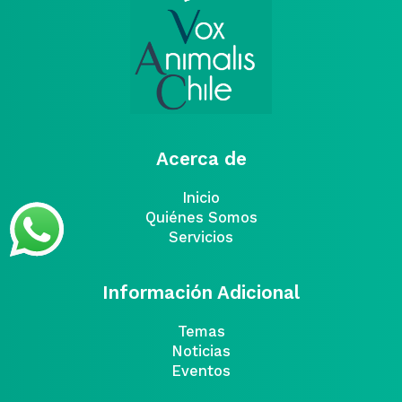
Acerca de
Inicio
Quiénes Somos
Servicios
Información Adicional
Temas
Noticias
Eventos