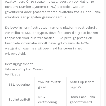
plaatsvinden. Onze regulering garandeert ervoor dat onze
Random Number Systems (RNG) periodiek worden
geverifieerd door geaccrediteerde auditeurs zoals iTech Labs,
waardoor eerlijk spelen gegarandeerd is.
De beveiligingsinfrastructuur van ons platform past gebruik
van militaire SSL-encryptie, dezelfde tech die grote banken
toepassen voor hun transacties. Elke privé gegevens en
financiële informatie wordt beveiligd volgens de AVG-
wetgeving, waarmee wij openheid hanteren in het
privacybeleid.
Beveiligingsaspect
Uitvoering bij Het Casino
Verificatie
256-bit militair
Actief op iedere
SSL-codering
graad
pagina’s
RNG-
iTech Labs Labs
Spelintegriteit
certificering
gecontroleerd