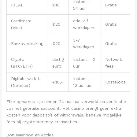
Instant –
IDEAL
€10
Gratis
24 uur
Creditcard
drie-vijf
€20
Gratis
(Visa)
werkdagen
3-7
Bankovermaking
€20
Gratis
werkdagen
Crypto
dertig
Instant – 2
Netwerk
(BTC/ETH)
euro
uur
fees
Digitale wallets
Instant –
€10,-
Kosteloos
(Neteller)
12 uur uur
Elke opnames zijn binnen 24 uur uur verwerkt na verificatie
van het gebruikersaccount. Het casino brengt geen extra
kosten voor deposito’s of withdrawals, behalve mogelijke
fees bij cryptocurrency-transacties.
Bonusaanbod en Acties