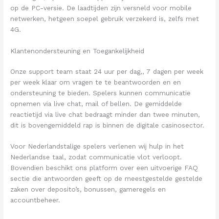
op de PC-versie. De laadtijden zijn versneld voor mobile
netwerken, hetgeen soepel gebruik verzekerd is, zelfs met
4G.
Klantenondersteuning en Toegankelijkheid
Onze support team staat 24 uur per dag,, 7 dagen per week
per week klaar om vragen te te beantwoorden en en
ondersteuning te bieden. Spelers kunnen communicatie
opnemen via live chat, mail of bellen. De gemiddelde
reactietijd via live chat bedraagt minder dan twee minuten,
dit is bovengemiddeld rap is binnen de digitale casinosector.
Voor Nederlandstalige spelers verlenen wij hulp in het
Nederlandse taal, zodat communicatie vlot verloopt.
Bovendien beschikt ons platform over een uitvoerige FAQ
sectie die antwoorden geeft op de meestgestelde gestelde
zaken over deposito’s, bonussen, gameregels en
accountbeheer.