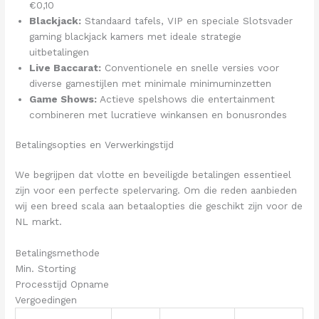
€0,10
Blackjack:
Standaard tafels, VIP en speciale Slotsvader
gaming blackjack kamers met ideale strategie
uitbetalingen
Live Baccarat:
Conventionele en snelle versies voor
diverse gamestijlen met minimale minimuminzetten
Game Shows:
Actieve spelshows die entertainment
combineren met lucratieve winkansen en bonusrondes
Betalingsopties en Verwerkingstijd
We begrijpen dat vlotte en beveiligde betalingen essentieel
zijn voor een perfecte spelervaring. Om die reden aanbieden
wij een breed scala aan betaalopties die geschikt zijn voor de
NL markt.
Betalingsmethode
Min. Storting
Processtijd Opname
Vergoedingen