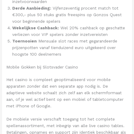
inzetvoorwaarden
Derde Aanbieding:
Vijfenzeventig procent match tot
€300,- plus 50 stuks gratis freespins op Gonzos Quest
voor beginnende spelers
Wekelijkse Cashback:
Wel 20% cashback op geschatte
verliezen voor VIP spelers zonder inzetvereisten
Toernooien
Mensuale slot races met gegarandeerde
prijzenpotten vanaf tienduizend euro uitgekeerd over
hoogste 100 deelnemers
Mobile Gokken bij Slotsvader Casino
Het casino is compleet geoptimaliseerd voor mobile
apparaten zonder dat een separate app nodig is. De
adaptieve website schaalt zich zelf aan elk schermformaat
aan, of je wel actief bent op een mobiel of tabletcomputer
met iPhone of Google.
De mobiele versie verschaft toegang tot het complete
spellenassortiment, met inbegrip van alle live casino tables.
Betalingen, opnames en support zijn identiek beschikbaar als