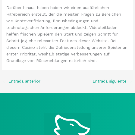
Darüber hinaus haben haben wir einen ausführlichen
Hilfebereich erstellt, der die meisten Fragen zu Bereichen
wie Kontoverifizierung, Bonusbedingungen und
technologischen Anforderungen abdeckt. Videoleitfäden
helfen frischen Spielern den Start und zeigen Schritt für
Schritt jegliche relevanten Features dieser Website. Bei
diesem Casino steht die Zufriedenstellung unserer Spieler an
erster Priorität, weshalb stetige Verbesserungen auf
Grundlage von Rückmeldungen natürlich sind.
←
Entrada anterior
Entrada siguiente
→