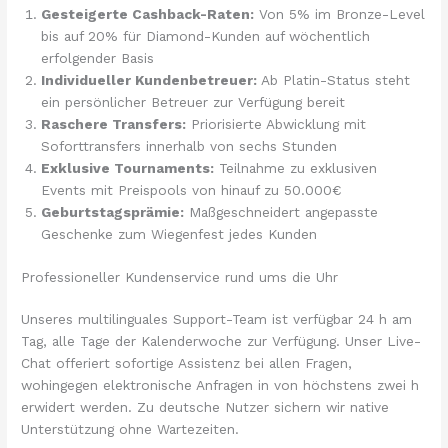
Gesteigerte Cashback-Raten:
Von 5% im Bronze-Level
bis auf 20% für Diamond-Kunden auf wöchentlich
erfolgender Basis
Individueller Kundenbetreuer:
Ab Platin-Status steht
ein persönlicher Betreuer zur Verfügung bereit
Raschere Transfers:
Priorisierte Abwicklung mit
Soforttransfers innerhalb von sechs Stunden
Exklusive Tournaments:
Teilnahme zu exklusiven
Events mit Preispools von hinauf zu 50.000€
Geburtstagsprämie:
Maßgeschneidert angepasste
Geschenke zum Wiegenfest jedes Kunden
Professioneller Kundenservice rund ums die Uhr
Unseres multilinguales Support-Team ist verfügbar 24 h am
Tag, alle Tage der Kalenderwoche zur Verfügung. Unser Live-
Chat offeriert sofortige Assistenz bei allen Fragen,
wohingegen elektronische Anfragen in von höchstens zwei h
erwidert werden. Zu deutsche Nutzer sichern wir native
Unterstützung ohne Wartezeiten.