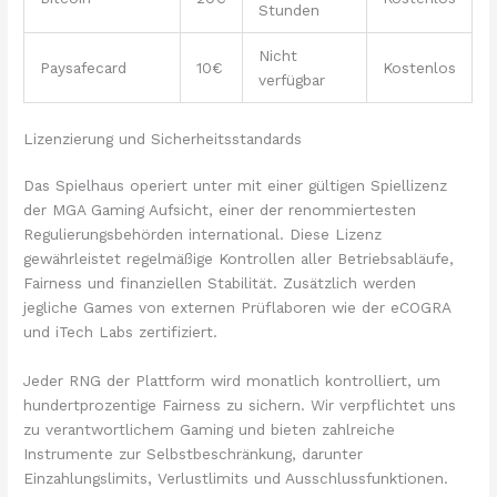
Stunden
Nicht
Paysafecard
10€
Kostenlos
verfügbar
Lizenzierung und Sicherheitsstandards
Das Spielhaus operiert unter mit einer gültigen Spiellizenz
der MGA Gaming Aufsicht, einer der renommiertesten
Regulierungsbehörden international. Diese Lizenz
gewährleistet regelmäßige Kontrollen aller Betriebsabläufe,
Fairness und finanziellen Stabilität. Zusätzlich werden
jegliche Games von externen Prüflaboren wie der eCOGRA
und iTech Labs zertifiziert.
Jeder RNG der Plattform wird monatlich kontrolliert, um
hundertprozentige Fairness zu sichern. Wir verpflichtet uns
zu verantwortlichem Gaming und bieten zahlreiche
Instrumente zur Selbstbeschränkung, darunter
Einzahlungslimits, Verlustlimits und Ausschlussfunktionen.