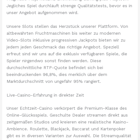
Jegliches Spiel durchläuft strenge Qualitätstests, bevor es in
unser Angebot aufgenommen wird.
Unsere Slots stellen das Herzstück unserer Plattform. Von
altbewährten Fruchtmaschinen bis weiter zu modernen
Video-Slots inklusive progressiven Jackpots bieten wir zu
jedem jeden Geschmack das richtige Angebot. Speziell
erfreut sind wir uns auf die exklusiv verfügbaren Spiele, die
Spieler nirgendwo sonst finden werden. Diese
durchschnittliche RTP-Quote befindet sich bei
beeindruckenden 96,8%, dies merklich über dem
Marktdurchschnitt von ungefähr 95% rangiert.
Live-Casino-Erfahrung in direkter Zeit
Unser Echtzeit-Casino verkörpert die Premium-Klasse des
Online-Glücksspiels. Geschulte Dealer streamen direkt aus
zeitgemäßen Studios und kreieren eine realistische Kasino-
Ambience. Roulette, Blackjack, Baccarat und Kartenpoker
gibt es in diversen Varianten zur Auswahl. Die Streamqualität