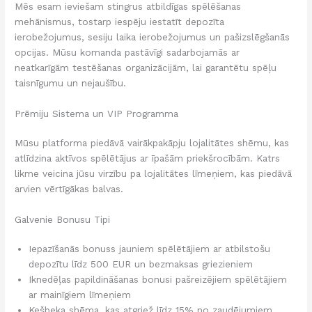
Mēs esam ieviešam stingrus atbildīgas spēlēšanas
mehānismus, tostarp iespēju iestatīt depozīta
ierobežojumus, sesiju laika ierobežojumus un pašizslēgšanās
opcijas. Mūsu komanda pastāvīgi sadarbojamās ar
neatkarīgām testēšanas organizācijām, lai garantētu spēļu
taisnīgumu un nejaušību.
Prēmiju Sistema un VIP Programma
Mūsu platforma piedāvā vairākpakāpju lojalitātes shēmu, kas
atlīdzina aktīvos spēlētājus ar īpašām priekšrocībām. Katrs
likme veicina jūsu virzību pa lojalitātes līmeņiem, kas piedāvā
arvien vērtīgākas balvas.
Galvenie Bonusu Tipi
Iepazīšanās bonuss jauniem spēlētājiem ar atbilstošu
depozītu līdz 500 EUR un bezmaksas griezieniem
Iknedēļas papildināšanas bonusi pašreizējiem spēlētājiem
ar mainīgiem līmeņiem
Kešbeka shēma, kas atgriež līdz 15% no zaudējumiem