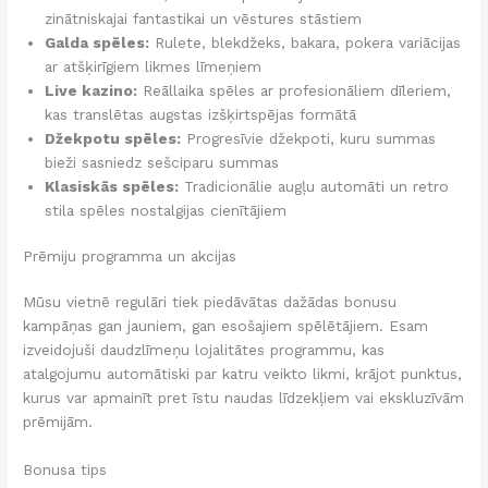
zinātniskajai fantastikai un vēstures stāstiem
Galda spēles:
Rulete, blekdžeks, bakara, pokera variācijas
ar atšķirīgiem likmes līmeņiem
Live kazino:
Reāllaika spēles ar profesionāliem dīleriem,
kas translētas augstas izšķirtspējas formātā
Džekpotu spēles:
Progresīvie džekpoti, kuru summas
bieži sasniedz sešciparu summas
Klasiskās spēles:
Tradicionālie augļu automāti un retro
stila spēles nostalgijas cienītājiem
Prēmiju programma un akcijas
Mūsu vietnē regulāri tiek piedāvātas dažādas bonusu
kampāņas gan jauniem, gan esošajiem spēlētājiem. Esam
izveidojuši daudzlīmeņu lojalitātes programmu, kas
atalgojumu automātiski par katru veikto likmi, krājot punktus,
kurus var apmainīt pret īstu naudas līdzekļiem vai ekskluzīvām
prēmijām.
Bonusa tips