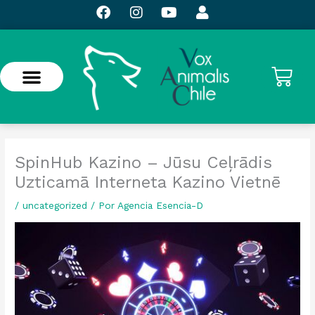
Ir
F
I
Y
U
al
a
n
o
s
c
s
u
e
contenido
e
t
t
r
b
a
u
Carr
o
g
b
o
r
e
k
a
Quiénes Somos
Áreas de Trabajo
m
SpinHub Kazino – Jūsu Ceļrādis
Uzticamā Interneta Kazino Vietnē
/
uncategorized
/ Por
Agencia Esencia-D