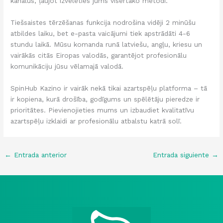
kanālus, ļaujot izvēlēties jums visērtāko metodi.
Tiešsaistes tērzēšanas funkcija nodrošina vidēji 2 minūšu
atbildes laiku, bet e-pasta vaicājumi tiek apstrādāti 4-6
stundu laikā. Mūsu komanda runā latviešu, angļu, kriesu un
vairākās citās Eiropas valodās, garantējot profesionālu
komunikāciju jūsu vēlamajā valodā.
SpinHub Kazino ir vairāk nekā tikai azartspēļu platforma – tā
ir kopiena, kurā drošība, godīgums un spēlētāju pieredze ir
prioritātes. Pievienojieties mums un izbaudiet kvalitatīvu
azartspēļu izklaidi ar profesionālu atbalstu katrā solī.
←
Entrada anterior
Entrada siguiente
→