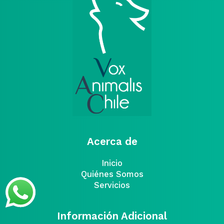
Acerca de
Inicio
Quiénes Somos
Servicios
Información Adicional