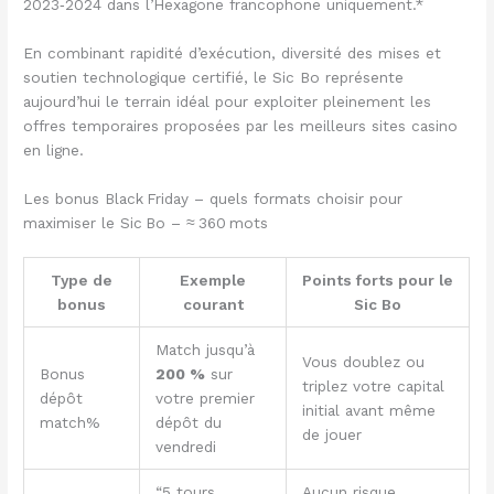
2023‑2024 dans l’Hexagone francophone uniquement.*
En combinant rapidité d’exécution, diversité des mises et
soutien technologique certifié, le Sic Bo représente
aujourd’hui le terrain idéal pour exploiter pleinement les
offres temporaires proposées par les meilleurs sites casino
en ligne.
Les bonus Black Friday – quels formats choisir pour
maximiser le Sic Bo – ≈ 360 mots
Type de
Exemple
Points forts pour le
bonus
courant
Sic Bo
Match jusqu’à
Vous doublez ou
Bonus
200 %
sur
triplez votre capital
dépôt
votre premier
initial avant même
match%
dépôt du
de jouer
vendredi
“5 tours
Aucun risque