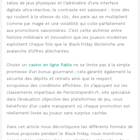
salles de jeux physiques et l’adrénaline d’une interface
digitale ultra‑réactive, le contraste est saisissant : trois dés
qui roulent à la vitesse du clic, des paris qui se multiplient
comme par magie et une volatilité qui colle parfaitement
aux promotions saisonnières. C’est cette alchimie entre
histoire millénaire et innovation que les joueurs modernes
exploitent chaque fois que le Black Friday déclenche une
avalanche d’offres alléchantes.
Choisir un
casino en ligne fiable
ne se limite pas à la simple
promesse d’un bonus gourmand ; cela garantit également la
sécurité des dépôts et retraits ainsi que le respect
scrupuleux des conditions affichées. En s’appuyant sur les
classements impartiaux de
Pariscotejardin.Fr
, site spécialisé
dans l’évaluation objective des plateformes de jeu, vous
bénéficiez d’un cadre transparent où chaque promotion est
réellement livrée au joueur sans surprise cachée.
Dans cet article nous décortiquons les différents formats de
bonus proposés pendant le Black Friday, nous montrons