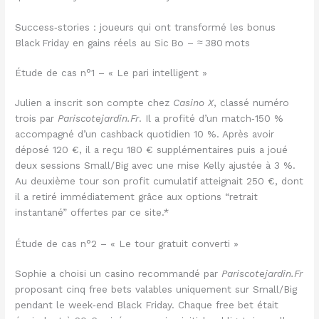
Success‑stories : joueurs qui ont transformé les bonus
Black Friday en gains réels au Sic Bo – ≈ 380 mots
Étude de cas n°1 – « Le pari intelligent »
Julien a inscrit son compte chez
Casino X
, classé numéro
trois par
Pariscotejardin.Fr
. Il a profité d’un match‑150 %
accompagné d’un cashback quotidien 10 %. Après avoir
déposé 120 €, il a reçu 180 € supplémentaires puis a joué
deux sessions Small/Big avec une mise Kelly ajustée à 3 %.
Au deuxième tour son profit cumulatif atteignait 250 €, dont
il a retiré immédiatement grâce aux options “retrait
instantané” offertes par ce site.*
Étude de cas n°2 – « Le tour gratuit converti »
Sophie a choisi un casino recommandé par
Pariscotejardin.Fr
proposant cinq free bets valables uniquement sur Small/Big
pendant le week‑end Black Friday. Chaque free bet était