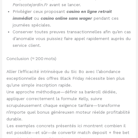
Pariscotejardin.Fr
avant se lancer.
Privilégier ceux proposant
casino en ligne retrait
immédiat
ou
casino online sans wager
pendant ces
journées spéciales.
Conserver toutes preuves transactionnelles afin qu’en cas
d’anomalie vous puissiez faire appel rapidement auprès du
service client.
Conclusion (≈ 200 mots)
Allier l’efficacité intrinsèque du Sic Bo avec l’abondance
exceptionnelle des offres Black Friday nécessite bien plus
qu’une simple inscription rapide.
Une approche méthodique—définir sa bankroll dédiée,
appliquer correctement la formule Kelly, suivre
scrupuleusement chaque exigence tarifaire—transforme
n’importe quel bonus généreuxen moteur réel​de profitabilité
durable.
Les exemples concrets présentés ici montrent combien il
est possible—et sûr—de convertir match deposit + free bet