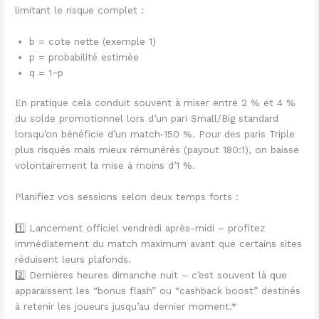
limitant le risque complet :
b = cote nette (exemple 1)
p = probabilité estimée
q = 1−p
En pratique cela conduit souvent à miser entre 2 % et 4 %
du solde promotionnel lors d’un pari Small/Big standard
lorsqu’on bénéficie d’un match‑150 %. Pour des paris Triple
plus risqués mais mieux rémunérés (payout 180:1), on baisse
volontairement la mise à moins d’1 %.
Planifiez vos sessions selon deux temps forts :
1️⃣ Lancement officiel vendredi après-midi – profitez
immédiatement du match maximum avant que certains sites
réduisent leurs plafonds.
2️⃣ Dernières heures dimanche nuit – c’est souvent là que
apparaissent les “bonus flash” ou “cashback boost” destinés
à retenir les joueurs jusqu’au dernier moment.*