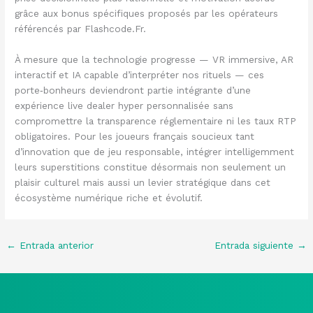
grâce aux bonus spécifiques proposés par les opérateurs
référencés par Flashcode.Fr.
À mesure que la technologie progresse — VR immersive, AR
interactif et IA capable d’interpréter nos rituels — ces
porte‑bonheurs deviendront partie intégrante d’une
expérience live dealer hyper personnalisée sans
compromettre la transparence réglementaire ni les taux RTP
obligatoires. Pour les joueurs français soucieux tant
d’innovation que de jeu responsable, intégrer intelligemment
leurs superstitions constitue désormais non seulement un
plaisir culturel mais aussi un levier stratégique dans cet
écosystème numérique riche et évolutif.
←
Entrada anterior
Entrada siguiente
→