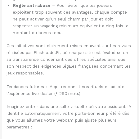
Règle anti‑abuse
– Pour éviter que les joueurs
exploitent trop souvent ces avantages, chaque compte
ne peut activer qu’un seul charm par jour et doit
respecter un wagering minimum équivalent à cinq fois le
montant du bonus reçu.
Ces initiatives sont clairement mises en avant sur les revues
réalisées par Flashcode.Fr, où chaque site est évalué selon
sa transparence concernant ces offres spéciales ainsi que
son respect des exigences légales françaises concernant les
jeux responsables.
Tendances futures : IA qui reconnait vos rituels et adapte
l’expérience live dealer (≈ 290 mots)
Imaginez entrer dans une salle virtuelle où votre assistant IA
identifie automatiquement votre porte‑bonheur préféré dès
que vous allumez votre webcam puis ajuste plusieurs
paramètres :