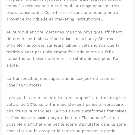
lorsqu’ils miseraient sur une couleur rouge pendant trois
tours consécutifs. Ces offres créaient une boucle entre
croyance individuelle et marketing institutionnel.
Aujourd’hui encore, certaines maisons physiques affichent
fièrement un tableau répertoriant les « Lucky Charms
officiels » autorisés sur leurs tables ; cela montre que la
tradition n’est pas uniquement folklorique mais qu’elle
constitue un levier commercial exploité depuis plus d’un
siècle.
La transposition des superstitions aux jeux de table en
ligne (≈ 245 mots)
Lorsque les premiers studios ont proposé du streaming live
autour de 2015, ils ont immédiatement pensé à reproduire
ces rituels numériques. Sur plusieurs plateformes françaises
listées dans le casino crypto liste de Flashcode.Fr, il est
possible d’afficher une petite icône d’amulette dans la zone
chat afin que le croupier la remarque pendant la partie.