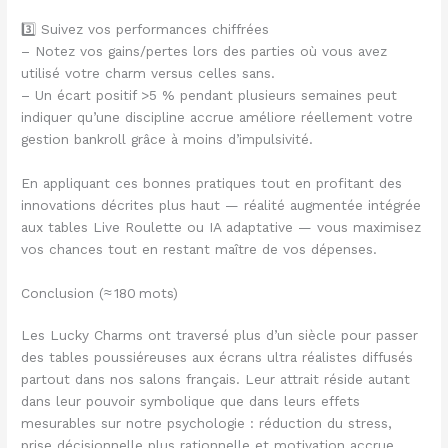
3️⃣ Suivez vos performances chiffrées
– Notez vos gains/pertes lors des parties où vous avez
utilisé votre charm versus celles sans.
– Un écart positif >5 % pendant plusieurs semaines peut
indiquer qu’une discipline accrue améliore réellement votre
gestion bankroll grâce à moins d’impulsivité.
En appliquant ces bonnes pratiques tout en profitant des
innovations décrites plus haut — réalité augmentée intégrée
aux tables Live Roulette ou IA adaptative — vous maximisez
vos chances tout en restant maître de vos dépenses.
Conclusion (≈ 180 mots)
Les Lucky Charms ont traversé plus d’un siècle pour passer
des tables poussiéreuses aux écrans ultra réalistes diffusés
partout dans nos salons français. Leur attrait réside autant
dans leur pouvoir symbolique que dans leurs effets
mesurables sur notre psychologie : réduction du stress,
prise décisionnelle plus rationnelle et motivation accrue