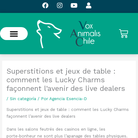
Ir
F
I
Y
U
al
a
n
o
s
c
s
u
e
contenido
e
t
t
r
b
a
u
Carr
o
g
b
o
r
e
k
a
Quiénes Somos
Áreas de Trabajo
m
Superstitions et jeux de table :
comment les Lucky Charms
façonnent l’avenir des live dealers
/
Sin categoría
/ Por
Agencia Esencia-D
Superstitions et jeux de table : comment les Lucky Charms
façonnent l’avenir des live dealers
Dans les salons feutrés des casinos en ligne, les
porte‑bonheur ne sont plus l’apanage des tables physiques.