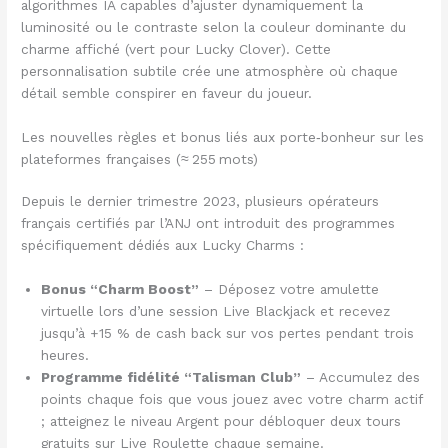
algorithmes IA capables d’ajuster dynamiquement la
luminosité ou le contraste selon la couleur dominante du
charme affiché (vert pour Lucky Clover). Cette
personnalisation subtile crée une atmosphère où chaque
détail semble conspirer en faveur du joueur.
Les nouvelles règles et bonus liés aux porte‑bonheur sur les
plateformes françaises (≈ 255 mots)
Depuis le dernier trimestre 2023, plusieurs opérateurs
français certifiés par l’ANJ ont introduit des programmes
spécifiquement dédiés aux Lucky Charms :
Bonus “Charm Boost”
– Déposez votre amulette
virtuelle lors d’une session Live Blackjack et recevez
jusqu’à +15 % de cash back sur vos pertes pendant trois
heures.
Programme fidélité “Talisman Club”
– Accumulez des
points chaque fois que vous jouez avec votre charm actif
; atteignez le niveau Argent pour débloquer deux tours
gratuits sur Live Roulette chaque semaine.