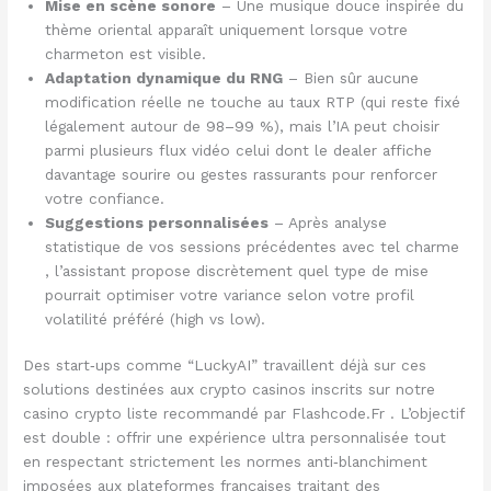
Mise en scène sonore
– Une musique douce inspirée du
thème oriental apparaît uniquement lorsque votre
charmeton est visible.
Adaptation dynamique du RNG
– Bien sûr aucune
modification réelle ne touche au taux RTP (qui reste fixé
légalement autour de 98–99 %), mais l’IA peut choisir
parmi plusieurs flux vidéo celui dont le dealer affiche
davantage sourire ou gestes rassurants pour renforcer
votre confiance.
Suggestions personnalisées
– Après analyse
statistique de vos sessions précédentes avec tel charme
, l’assistant propose discrètement quel type de mise
pourrait optimiser votre variance selon votre profil
volatilité préféré (high vs low).
Des start‑ups comme “LuckyAI” travaillent déjà sur ces
solutions destinées aux crypto casinos inscrits sur notre
casino crypto liste recommandé par Flashcode.Fr . L’objectif
est double : offrir une expérience ultra personnalisée tout
en respectant strictement les normes anti‑blanchiment
imposées aux plateformes françaises traitant des