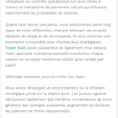
utilisateurs un contrôle opérationnel sur leurs mises à
travers un mécanisme de placement calculé qui influence
explicitement les probabilités de réussite.
Quand vous lancez une partie, vous sélectionnez parmi cinq
types de tours différentes, chacune détenant ses propres
attributs de risque et de récompense. Si vous cherchez une
expérience comparable avec d’autres jeux stratégiques,
Tower Rush
serait susceptible de également vous séduire.
Cette approche multidimensionnelle transforme chaque
session en un enjeu intellectuel plutôt qu’en simple pari
passif.
Méthodes Avancées pour Accroître Vos Gains
Nous avons développé un environnement où la réflexion
stratégique prime sur la chance pure. Les joueurs aguerris
découvrent rapidement que certaines combinaisons de tours
génèrent des synergies puissantes, augmentant les facteurs
de paiement de forme exponentielle.