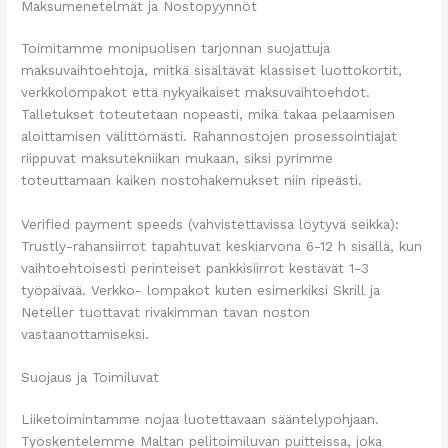
Maksumenetelmät ja Nostopyynnöt
Toimitamme monipuolisen tarjonnan suojattuja
maksuvaihtoehtoja, mitkä sisältävät klassiset luottokortit,
verkkolompakot että nykyaikaiset maksuvaihtoehdot.
Talletukset toteutetaan nopeasti, mikä takaa pelaamisen
aloittamisen välittömästi. Rahannostojen prosessointiajat
riippuvat maksutekniikan mukaan, siksi pyrimme
toteuttamaan kaiken nostohakemukset niin ripeästi.
Verified payment speeds (vahvistettavissa löytyvä seikka):
Trustly-rahansiirrot tapahtuvat keskiarvona 6-12 h sisällä, kun
vaihtoehtoisesti perinteiset pankkisiirrot kestävät 1-3
työpäivää. Verkko- lompakot kuten esimerkiksi Skrill ja
Neteller tuottavat rivakimman tavan noston
vastaanottamiseksi.
Suojaus ja Toimiluvat
Liiketoimintamme nojaa luotettavaan sääntelypohjaan.
Työskentelemme Maltan pelitoimiluvan puitteissa, joka