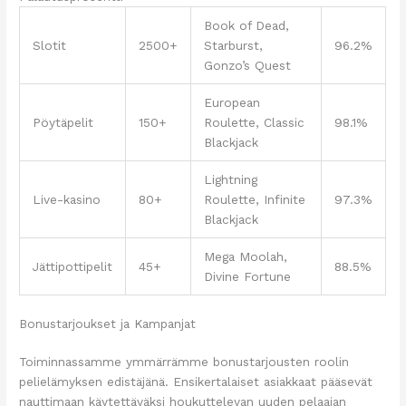
Book of Dead,
Slotit
2500+
Starburst,
96.2%
Gonzo’s Quest
European
Pöytäpelit
150+
Roulette, Classic
98.1%
Blackjack
Lightning
Live-kasino
80+
Roulette, Infinite
97.3%
Blackjack
Mega Moolah,
Jättipottipelit
45+
88.5%
Divine Fortune
Bonustarjoukset ja Kampanjat
Toiminnassamme ymmärrämme bonustarjousten roolin
pelielämyksen edistäjänä. Ensikertalaiset asiakkaat pääsevät
nauttimaan käytettäväksi houkuttelevan uuden pelaajan