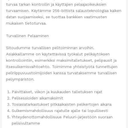
turvaa tarkan kontrollin ja käyttäjien pelaajaoikeuksien
turvaamisen. Käytämme 256-bittistä salausteknologiaa kaiken
datan suojaamiseksi, se tuottaa bankkien vaatimusten
mukaisen tietoturvaa.
Turvallinen Pelaaminen
Sitoudumme turvallisen pelitoiminnan arvoihin.
Asiakkaillamme on käytettävissä työkalut pelikäytöksen
kontrollointiin, esimerkiksi maksimitalletukset, pelipausit ja
itsesulkemisvaihtoehto. Toimimme yhteistyötä tunnettujen
peliriippuvuustoimijoiden kanssa turvataksemme turvallisen
peliympäristön.
Päivittäiset, viikon ja kuukauden talletuksen rajat
Pelisessioiden aikamaksimit
Tosiasiatarkastukset pitkäaikaisten pelikertojen aikana
Sulkemismahdollisuus rajatulle ajalle tai lopullisesti
Yhteydenottomahdollisuus Peluuri-järjestöön suoraan
pelisivultamme