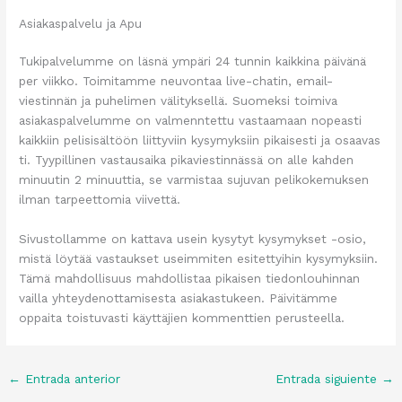
Asiakaspalvelu ja Apu
Tukipalvelumme on läsnä ympäri 24 tunnin kaikkina päivänä
per viikko. Toimitamme neuvontaa live-chatin, email-
viestinnän ja puhelimen välityksellä. Suomeksi toimiva
asiakaspalvelumme on valmenntettu vastaamaan nopeasti
kaikkiin pelisisältöön liittyviin kysymyksiin pikaisesti ja osaavas
ti. Tyypillinen vastausaika pikaviestinnässä on alle kahden
minuutin 2 minuuttia, se varmistaa sujuvan pelikokemuksen
ilman tarpeettomia viivettä.
Sivustollamme on kattava usein kysytyt kysymykset -osio,
mistä löytää vastaukset useimmiten esitettyihin kysymyksiin.
Tämä mahdollisuus mahdollistaa pikaisen tiedonlouhinnan
vailla yhteydenottamisesta asiakastukeen. Päivitämme
oppaita toistuvasti käyttäjien kommenttien perusteella.
←
Entrada anterior
Entrada siguiente
→